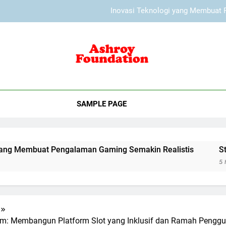
Inovasi Teknologi yang Membuat 
Struktur Teknologi dan Integrasi Sistem Lebah4D dalam Mend
Analisis Slot Gacor dari Sudut Pandang Mekanisme Sistem P
roy Foundation
LAE138 Link Alternatif 
oyek Kemanusiaan Dari Ashroy Foundation.
Inovasi Teknologi yang Membuat 
SAMPLE PAGE
Struktur Teknologi dan Integrasi Sistem Lebah4D dalam Mend
Analisis Slot Gacor dari Sudut Pandang Mekanisme Sistem P
t Pengalaman Gaming Semakin Realistis
Struktur Tekno
5 Months Ago
mum: Membangun Platform Slot yang Inklusif dan Ramah Pengg