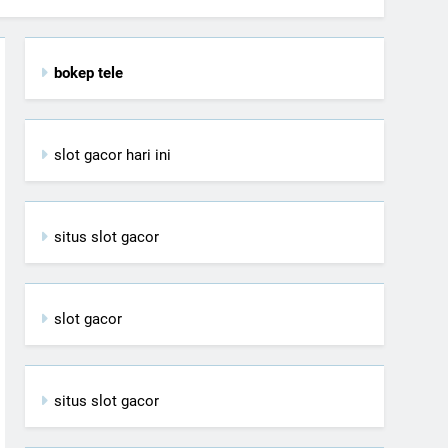
bokep tele
slot gacor hari ini
situs slot gacor
slot gacor
situs slot gacor