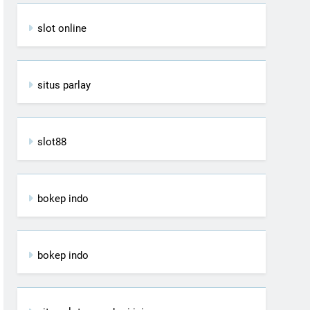
slot online
situs parlay
slot88
bokep indo
bokep indo