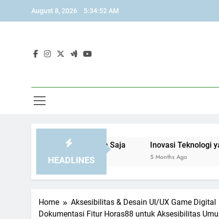
Skip
August 8, 2026
5:34:53 AM
to
content
Ash
Dukung Pr
ih Fleksibel Kapan Saja
Inovasi Teknologi yang Membua
5 Months Ago
HEADLINES
Home
Aksesibilitas & Desain UI/UX Game Digital
Dokumentasi Fitur Horas88 untuk Aksesibilitas U