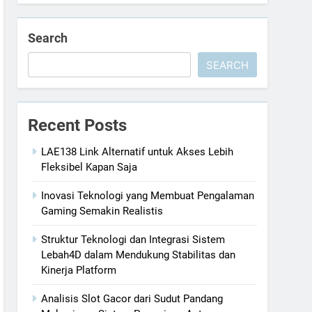
Search
SEARCH
Recent Posts
LAE138 Link Alternatif untuk Akses Lebih
Fleksibel Kapan Saja
Inovasi Teknologi yang Membuat Pengalaman
Gaming Semakin Realistis
Struktur Teknologi dan Integrasi Sistem
Lebah4D dalam Mendukung Stabilitas dan
Kinerja Platform
Analisis Slot Gacor dari Sudut Pandang