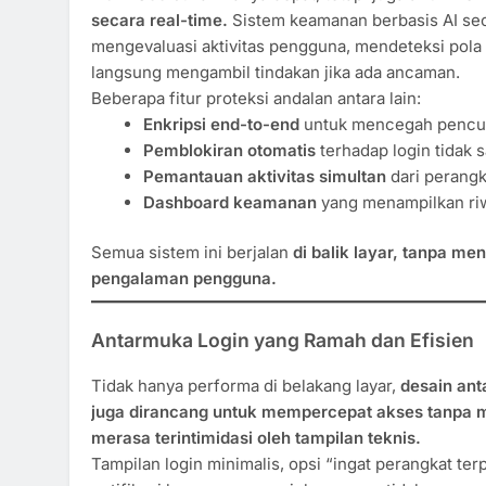
secara real-time.
Sistem keamanan berbasis AI se
mengevaluasi aktivitas pengguna, mendeteksi pola
langsung mengambil tindakan jika ada ancaman.
Beberapa fitur proteksi andalan antara lain:
Enkripsi end-to-end
untuk mencegah pencur
Pemblokiran otomatis
terhadap login tidak 
Pemantauan aktivitas simultan
dari perangk
Dashboard keamanan
yang menampilkan ri
Semua sistem ini berjalan
di balik layar, tanpa m
pengalaman pengguna.
Antarmuka Login yang Ramah dan Efisien
Tidak hanya performa di belakang layar,
desain an
juga dirancang untuk mempercepat akses tanpa
merasa terintimidasi oleh tampilan teknis.
Tampilan login minimalis, opsi “ingat perangkat ter