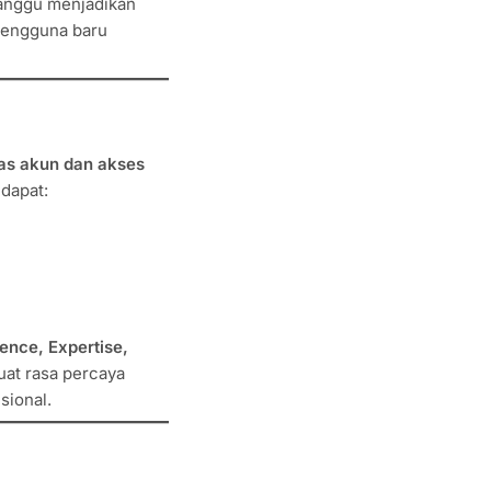
ganggu menjadikan
pengguna baru
tas akun dan akses
dapat:
ence, Expertise,
at rasa percaya
sional.