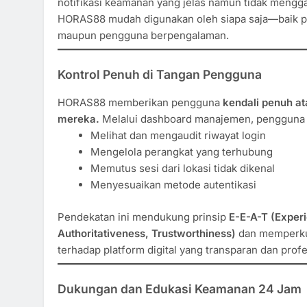
notifikasi keamanan yang jelas namun tidak meng
HORAS88 mudah digunakan oleh siapa saja—baik 
maupun pengguna berpengalaman.
Kontrol Penuh di Tangan Pengguna
HORAS88 memberikan pengguna
kendali penuh a
mereka.
Melalui dashboard manajemen, pengguna 
Melihat dan mengaudit riwayat login
Mengelola perangkat yang terhubung
Memutus sesi dari lokasi tidak dikenal
Menyesuaikan metode autentikasi
Pendekatan ini mendukung prinsip
E-E-A-T (Experi
Authoritativeness, Trustworthiness)
dan memperku
terhadap platform digital yang transparan dan profe
Dukungan dan Edukasi Keamanan 24 Jam