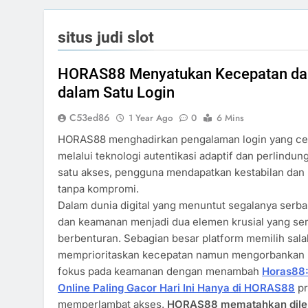
situs judi slot
HORAS88 Menyatukan Kecepatan dan
dalam Satu Login
C53ed86
1 Year Ago
0
6 Mins
HORAS88 menghadirkan pengalaman login yang ce
melalui teknologi autentikasi adaptif dan perlindu
satu akses, pengguna mendapatkan kestabilan da
tanpa kompromi.
Dalam dunia digital yang menuntut segalanya serba
dan keamanan menjadi dua elemen krusial yang seri
berbenturan. Sebagian besar platform memilih sal
memprioritaskan kecepatan namun mengorbankan p
fokus pada keamanan dengan menambah
Horas88: 
Online Paling Gacor Hari Ini Hanya di HORAS88
pr
memperlambat akses.
HORAS88 mematahkan dilem