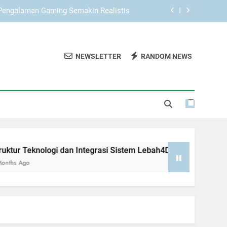
Pengalaman Gaming Semakin Realistis
ukung Stabilitas dan Kinerja Platform
ermainan:Antara Persepsi dan Realitas
NEWSLETTER
RANDOM NEWS
Probabilitas
untuk Akses Lebih Fleksibel Kapan Saja
Pengalaman Gaming Semakin Realistis
ukung Stabilitas dan Kinerja Platform
ermainan:Antara Persepsi dan Realitas
logi dan Integrasi Sistem Lebah4D dalam Mendukung Stabilitas
Probabilitas