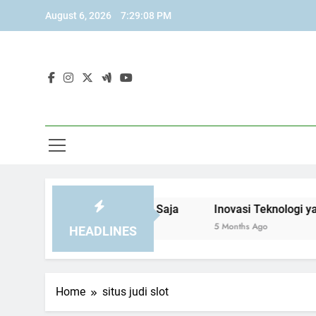
Skip
August 6, 2026
7:29:09 PM
to
content
Ash
Dukung Pr
h Fleksibel Kapan Saja
Inovasi Teknologi yang Membua
5 Months Ago
HEADLINES
Home
situs judi slot