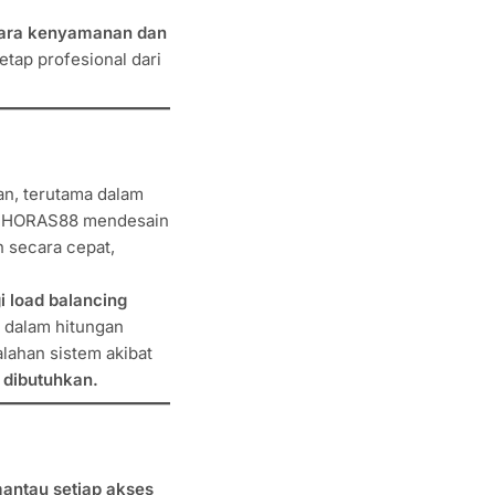
tara kenyamanan dan
tap profesional dari
an, terutama dalam
me. HORAS88 mendesain
 secara cepat,
gi load balancing
a dalam hitungan
alahan sistem akibat
 dibutuhkan.
antau setiap akses