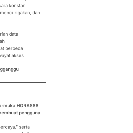
cara konstan
 mencurigakan, dan
ian data
sah
at berbeda
wayat akses
engganggu
tarmuka HORAS88
 membuat pengguna
percaya,” serta