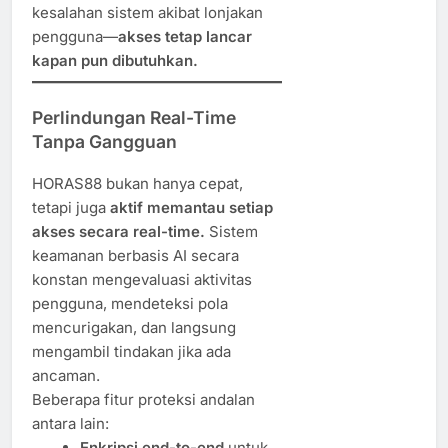
kesalahan sistem akibat lonjakan
pengguna—
akses tetap lancar
kapan pun dibutuhkan.
Perlindungan Real-Time
Tanpa Gangguan
HORAS88 bukan hanya cepat,
tetapi juga
aktif memantau setiap
akses secara real-time.
Sistem
keamanan berbasis AI secara
konstan mengevaluasi aktivitas
pengguna, mendeteksi pola
mencurigakan, dan langsung
mengambil tindakan jika ada
ancaman.
Beberapa fitur proteksi andalan
antara lain:
Enkripsi end-to-end
untuk