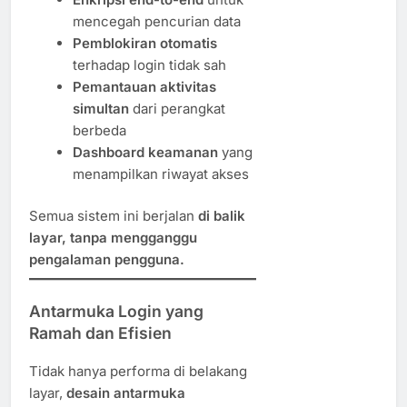
mencegah pencurian data
Pemblokiran otomatis
terhadap login tidak sah
Pemantauan aktivitas
simultan
dari perangkat
berbeda
Dashboard keamanan
yang
menampilkan riwayat akses
Semua sistem ini berjalan
di balik
layar, tanpa mengganggu
pengalaman pengguna.
Antarmuka Login yang
Ramah dan Efisien
Tidak hanya performa di belakang
layar,
desain antarmuka