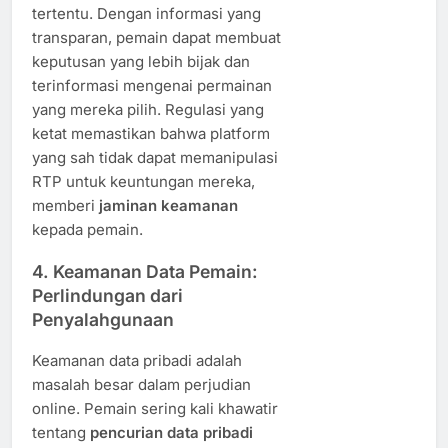
tertentu. Dengan informasi yang
transparan, pemain dapat membuat
keputusan yang lebih bijak dan
terinformasi mengenai permainan
yang mereka pilih. Regulasi yang
ketat memastikan bahwa platform
yang sah tidak dapat memanipulasi
RTP untuk keuntungan mereka,
memberi
jaminan keamanan
kepada pemain.
4. Keamanan Data Pemain:
Perlindungan dari
Penyalahgunaan
Keamanan data pribadi adalah
masalah besar dalam perjudian
online. Pemain sering kali khawatir
tentang
pencurian data pribadi