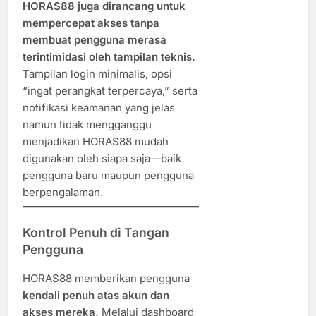
HORAS88 juga dirancang untuk
mempercepat akses tanpa
membuat pengguna merasa
terintimidasi oleh tampilan teknis.
Tampilan login minimalis, opsi
“ingat perangkat terpercaya,” serta
notifikasi keamanan yang jelas
namun tidak mengganggu
menjadikan HORAS88 mudah
digunakan oleh siapa saja—baik
pengguna baru maupun pengguna
berpengalaman.
Kontrol Penuh di Tangan
Pengguna
HORAS88 memberikan pengguna
kendali penuh atas akun dan
akses mereka.
Melalui dashboard