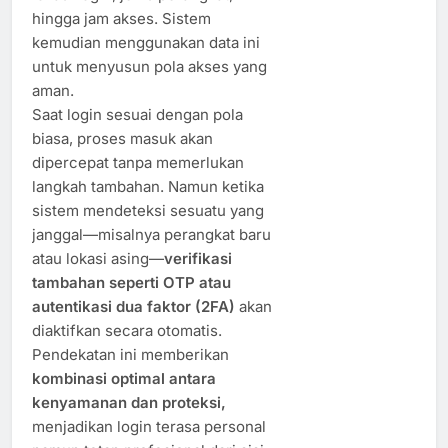
hingga jam akses. Sistem
kemudian menggunakan data ini
untuk menyusun pola akses yang
aman.
Saat login sesuai dengan pola
biasa, proses masuk akan
dipercepat tanpa memerlukan
langkah tambahan. Namun ketika
sistem mendeteksi sesuatu yang
janggal—misalnya perangkat baru
atau lokasi asing—
verifikasi
tambahan seperti OTP atau
autentikasi dua faktor (2FA)
akan
diaktifkan secara otomatis.
Pendekatan ini memberikan
kombinasi optimal antara
kenyamanan dan proteksi,
menjadikan login terasa personal