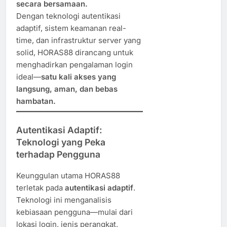
secara bersamaan.
Dengan teknologi autentikasi
adaptif, sistem keamanan real-
time, dan infrastruktur server yang
solid, HORAS88 dirancang untuk
menghadirkan pengalaman login
ideal—
satu kali akses yang
langsung, aman, dan bebas
hambatan.
Autentikasi Adaptif:
Teknologi yang Peka
terhadap Pengguna
Keunggulan utama HORAS88
terletak pada
autentikasi adaptif
.
Teknologi ini menganalisis
kebiasaan pengguna—mulai dari
lokasi login, jenis perangkat,