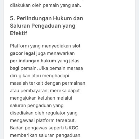
dilakukan oleh pemain yang sah.
5. Perlindungan Hukum dan
Saluran Pengaduan yang
Efektif
Platform yang menyediakan
slot
gacor legal
juga menawarkan
perlindungan hukum
yang jelas
bagi pemain. Jika pemain merasa
dirugikan atau menghadapi
masalah terkait dengan permainan
atau pembayaran, mereka dapat
mengajukan keluhan melalui
saluran pengaduan yang
disediakan oleh regulator yang
mengawasi platform tersebut.
Badan pengawas seperti
UKGC
memberikan saluran pengaduan