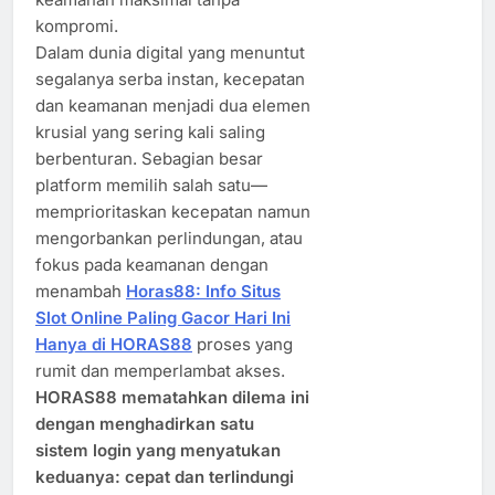
kompromi.
Dalam dunia digital yang menuntut
segalanya serba instan, kecepatan
dan keamanan menjadi dua elemen
krusial yang sering kali saling
berbenturan. Sebagian besar
platform memilih salah satu—
memprioritaskan kecepatan namun
mengorbankan perlindungan, atau
fokus pada keamanan dengan
menambah
Horas88: Info Situs
Slot Online Paling Gacor Hari Ini
Hanya di HORAS88
proses yang
rumit dan memperlambat akses.
HORAS88 mematahkan dilema ini
dengan menghadirkan satu
sistem login yang menyatukan
keduanya: cepat dan terlindungi