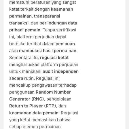
mematuhi peraturan yang sangat
ketat terkait dengan
keamanan
permainan
,
transparansi
transaksi
, dan
perlindungan data
pribadi pemain
. Tanpa sertifikasi
ini, platform perjudian dapat
berisiko terlibat dalam
penipuan
atau
manipulasi hasil permainan
.
Sementara itu,
regulasi ketat
mengharuskan platform perjudian
untuk menjalani
audit independen
secara rutin. Regulasi ini
mencakup pengawasan terhadap
penggunaan
Random Number
Generator (RNG)
, pengelolaan
Return to Player (RTP)
, dan
keamanan data pemain
. Regulasi
yang ketat memastikan bahwa
setiap elemen permainan