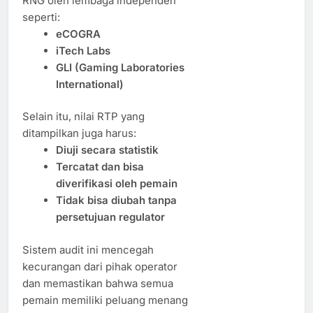
RNG oleh lembaga independen
seperti:
eCOGRA
iTech Labs
GLI (Gaming Laboratories
International)
Selain itu, nilai RTP yang
ditampilkan juga harus:
Diuji secara statistik
Tercatat dan bisa
diverifikasi oleh pemain
Tidak bisa diubah tanpa
persetujuan regulator
Sistem audit ini mencegah
kecurangan dari pihak operator
dan memastikan bahwa semua
pemain memiliki peluang menang