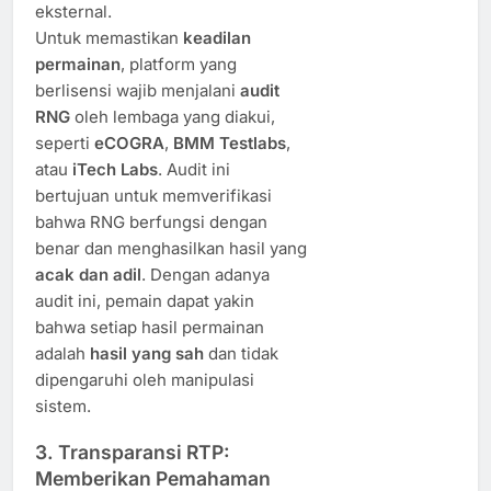
eksternal.
Untuk memastikan
keadilan
permainan
, platform yang
berlisensi wajib menjalani
audit
RNG
oleh lembaga yang diakui,
seperti
eCOGRA
,
BMM Testlabs
,
atau
iTech Labs
. Audit ini
bertujuan untuk memverifikasi
bahwa RNG berfungsi dengan
benar dan menghasilkan hasil yang
acak dan adil
. Dengan adanya
audit ini, pemain dapat yakin
bahwa setiap hasil permainan
adalah
hasil yang sah
dan tidak
dipengaruhi oleh manipulasi
sistem.
3. Transparansi RTP:
Memberikan Pemahaman