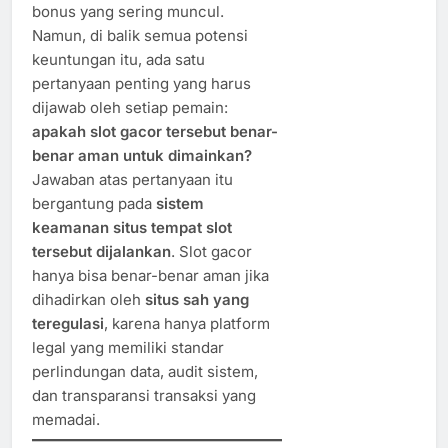
bonus yang sering muncul.
Namun, di balik semua potensi
keuntungan itu, ada satu
pertanyaan penting yang harus
dijawab oleh setiap pemain:
apakah slot gacor tersebut benar-
benar aman untuk dimainkan?
Jawaban atas pertanyaan itu
bergantung pada
sistem
keamanan situs tempat slot
tersebut dijalankan
. Slot gacor
hanya bisa benar-benar aman jika
dihadirkan oleh
situs sah yang
teregulasi
, karena hanya platform
legal yang memiliki standar
perlindungan data, audit sistem,
dan transparansi transaksi yang
memadai.