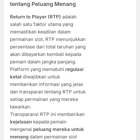
tentang Peluang Menang
Return to Player (RTP)
adalah
salah satu faktor utama yang
memastikan keadilan dalam
permainan slot. RTP menunjukkan
persentase dari total taruhan yang
akan dibayarkan kembali kepada
pemain dalam jangka panjang.
Platform yang mematuhi
regulasi
ketat
diwajibkan untuk
memberikan informasi yang jelas
dan transparan tentang RTP untuk
setiap permainan yang mereka
tawarkan.
Transparansi RTP ini memberikan
kejelasan
kepada pemain
mengenai
peluang mereka untuk
menang
dalam permainan slot