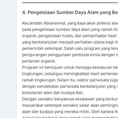
4. Pengelolaan Sumber Daya Alam yang Be
Kecamatan Abiansemal, yang kaya akan potensi ala
pada pengelolaan sumber daya alam yang ramah li
organik, pengelolaan hutan, dan pemanfaatan hasil
yang berkelanjutan menjadi perhatian utama bagi 
pemerintah setempat. Salah satu program yang teng
pengurangan penggunaan pestisida kimia dengan
pertanian organik.
Program ini bertujuan untuk menjaga kesuburan ta
lingkungan, sekaligus meningkatkan hasil pertanian
ramah lingkungan. Selain itu, sektor pariwisata jug
dengan pendekatan pariwisata berkelanjutan yan
kelestarian alam dan budaya Bali.
Dengan semakin banyaknya wisatawan yang berkun
masyarakat setempat semakin sadar akan pentingn
alam dan budaya yang mereka miliki. Oleh karena it
pariwisata berbasis masyarakat yang memperhatikan