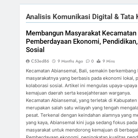
Analisis Komunikasi Digital & Tata 
Membangun Masyarakat Kecamatan 
Pemberdayaan Ekonomi, Pendidikan, 
Sosial
C53ed86
9 Months Ago
0
9 Mins
Kecamatan Abiansemal, Bali, semakin berkembang
masyarakatnya yang berbasis pada ekonomi lokal, p
kolaborasi sosial. Artikel ini mengulas upaya-upa
kemajuan daerah serta kesejahteraan warganya.
Kecamatan Abiansemal, yang terletak di Kabupaten 
merupakan salah satu wilayah yang tengah menga
pesat. Terkenal dengan keindahan alamnya yang m
yang kaya, Abiansemal kini juga sedang fokus pad
masyarakat untuk mendorong kemajuan di berbagai 
Pemberdayaan ekonomi, peningkatan kualitas pend