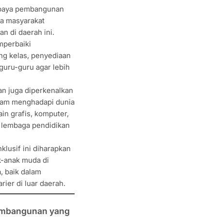
 upaya pembangunan
a masyarakat
n di daerah ini.
mperbaiki
ng kelas, penyediaan
 guru-guru agar lebih
an juga diperkenalkan
lam menghadapi dunia
ain grafis, komputer,
i lembaga pendidikan
klusif ini diharapkan
k-anak muda di
 baik dalam
er di luar daerah.
Pembangunan yang