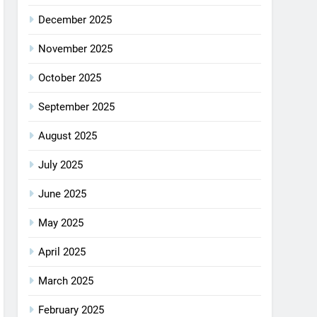
December 2025
November 2025
October 2025
September 2025
August 2025
July 2025
June 2025
May 2025
April 2025
March 2025
February 2025