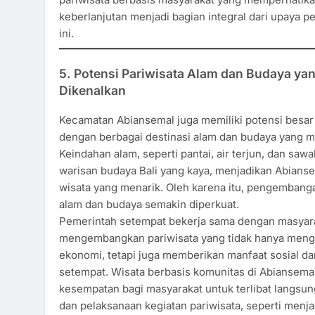
keberlanjutan menjadi bagian integral dari upaya
ini.
5. Potensi Pariwisata Alam dan Budaya ya
Dikenalkan
Kecamatan Abiansemal juga memiliki potensi besar d
dengan berbagai destinasi alam dan budaya yang 
Keindahan alam, seperti pantai, air terjun, dan sawa
warisan budaya Bali yang kaya, menjadikan Abianse
wisata yang menarik. Oleh karena itu, pengembanga
alam dan budaya semakin diperkuat.
Pemerintah setempat bekerja sama dengan masyar
mengembangkan pariwisata yang tidak hanya meng
ekonomi, tetapi juga memberikan manfaat sosial d
setempat. Wisata berbasis komunitas di Abiansem
kesempatan bagi masyarakat untuk terlibat langsu
dan pelaksanaan kegiatan pariwisata, seperti menj