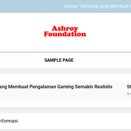
Inovasi Teknologi yang Membuat 
Struktur Teknologi dan Integrasi Sistem Lebah4D dalam Mend
Analisis Slot Gacor dari Sudut Pandang Mekanisme Sistem P
roy Foundation
LAE138 Link Alternatif 
oyek Kemanusiaan Dari Ashroy Foundation.
Inovasi Teknologi yang Membuat 
SAMPLE PAGE
Struktur Teknologi dan Integrasi Sistem Lebah4D dalam Mend
Analisis Slot Gacor dari Sudut Pandang Mekanisme Sistem P
t Pengalaman Gaming Semakin Realistis
Struktur Tekno
5 Months Ago
Informasi