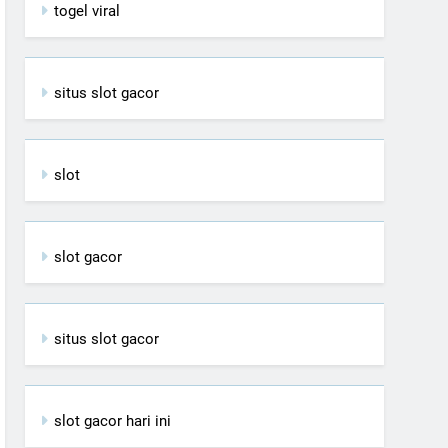
togel viral
situs slot gacor
slot
slot gacor
situs slot gacor
slot gacor hari ini