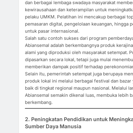
dan berbagai lembaga swadaya masyarakat member
kewirausahaan dan keterampilan untuk meningkatka
pelaku UMKM. Pelatihan ini mencakup berbagai topi
pemasaran digital, pengelolaan keuangan, hingga
untuk pasar internasional.
Salah satu contoh sukses dari program pemberday
Abiansemal adalah berkembangnya produk kerajina
alami yang diproduksi oleh masyarakat setempat. Pr
dipasarkan secara lokal, tetapi juga mulai menembu
memberikan dampak positif terhadap perekonomia
Selain itu, pemerintah setempat juga berupaya me
produk lokal ini melalui berbagai festival dan baza
baik di tingkat regional maupun nasional. Melalui l
Abiansemal semakin dikenal luas, membuka lebih b
berkembang.
2. Peningkatan Pendidikan untuk Meningka
Sumber Daya Manusia