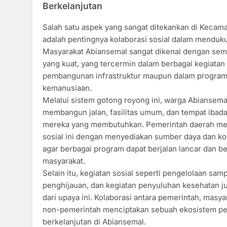
Berkelanjutan
Salah satu aspek yang sangat ditekankan di Kecam
adalah pentingnya kolaborasi sosial dalam mendu
Masyarakat Abiansemal sangat dikenal dengan sem
yang kuat, yang tercermin dalam berbagai kegiatan s
pembangunan infrastruktur maupun dalam progra
kemanusiaan.
Melalui sistem gotong royong ini, warga Abiansema
membangun jalan, fasilitas umum, dan tempat ibad
mereka yang membutuhkan. Pemerintah daerah me
sosial ini dengan menyediakan sumber daya dan ko
agar berbagai program dapat berjalan lancar dan b
masyarakat.
Selain itu, kegiatan sosial seperti pengelolaan sa
penghijauan, dan kegiatan penyuluhan kesehatan j
dari upaya ini. Kolaborasi antara pemerintah, masy
non-pemerintah menciptakan sebuah ekosistem 
berkelanjutan di Abiansemal.