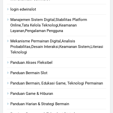
login edwinslot
Manajemen Sistem Digital,Stabilitas Platform
Online,Tata Kelola Teknologi,Keamanan
Layanan,Pengalaman Pengguna
Mekanisme Permainan Digital,Analisis
Probabilitas,Desain Interaksi,Keamanan Sistem,Literasi
Teknologi
Panduan Akses Fleksibel
Panduan Bermain Slot
Panduan Bermain, Edukasi Game, Teknologi Permainan
Panduan Game & Hiburan
Panduan Harian & Strategi Bermain