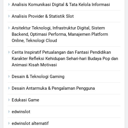
Analisis Komunikasi Digital & Tata Kelola Informasi
Analisis Provider & Statistik Slot
Arsitektur Teknologi, Infrastruktur Digital, Sistem
Backend, Optimasi Performa, Manajemen Platform
Online, Teknologi Cloud
Cerita Inspiratif Petualangan dan Fantasi Pendidikan
Karakter Refleksi Kehidupan Sehari-hari Budaya Pop dan
Animasi Kisah Motivasi
Desain & Teknologi Gaming
Desain Antarmuka & Pengalaman Pengguna
Edukasi Game
edwinslot
edwinslot alternatif