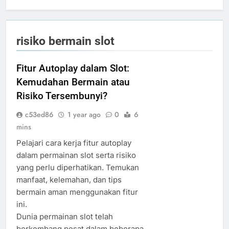
risiko bermain slot
Fitur Autoplay dalam Slot:
Kemudahan Bermain atau
Risiko Tersembunyi?
c53ed86
1 year ago
0
6
mins
Pelajari cara kerja fitur autoplay
dalam permainan slot serta risiko
yang perlu diperhatikan. Temukan
manfaat, kelemahan, dan tips
bermain aman menggunakan fitur
ini.
Dunia permainan slot telah
berkembang pesat dalam beberapa