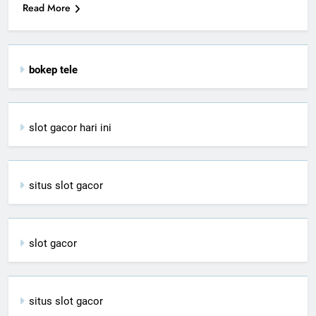
Read More
bokep tele
slot gacor hari ini
situs slot gacor
slot gacor
situs slot gacor