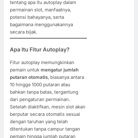
tentang apa itu autoplay dalam
permainan slot, manfaatnya,
potensi bahayanya, serta
bagaimana menggunakannya
secara bijak.
Apa Itu Fitur Autoplay?
Fitur autoplay memungkinkan
pemain untuk
mengatur jumlah
putaran otomatis
, biasanya antara
10 hingga 1000 putaran atau
bahkan tanpa batas, tergantung
dari pengaturan permainan.
Setelah diaktifkan, mesin slot akan
berputar secara otomatis sesuai
dengan taruhan yang telah
ditentukan tanpa campur tangan
pemain hingga jumlah putaran