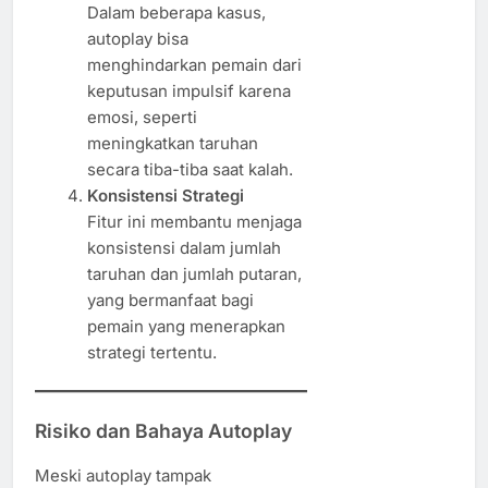
Dalam beberapa kasus,
autoplay bisa
menghindarkan pemain dari
keputusan impulsif karena
emosi, seperti
meningkatkan taruhan
secara tiba-tiba saat kalah.
Konsistensi Strategi
Fitur ini membantu menjaga
konsistensi dalam jumlah
taruhan dan jumlah putaran,
yang bermanfaat bagi
pemain yang menerapkan
strategi tertentu.
Risiko dan Bahaya Autoplay
Meski autoplay tampak