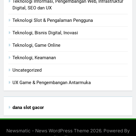
Teknologi Informasi, Pengembangan Web, Infrastruktur
Digital, SEO dan UX
Teknologi Slot & Pengalaman Pengguna
Teknologi, Bisnis Digital, Inovasi
Teknologi, Game Online
Teknologi, Keamanan
Uncategorized
UX Game & Pengembangan Antarmuka
dana slot gacor
Newsmatic - News WordPress Theme 2026. Powered By