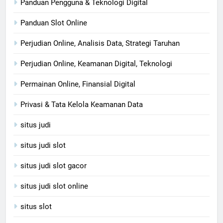
Panduan Pengguna & Teknologi Digital
Panduan Slot Online
Perjudian Online, Analisis Data, Strategi Taruhan
Perjudian Online, Keamanan Digital, Teknologi
Permainan Online, Finansial Digital
Privasi & Tata Kelola Keamanan Data
situs judi
situs judi slot
situs judi slot gacor
situs judi slot online
situs slot