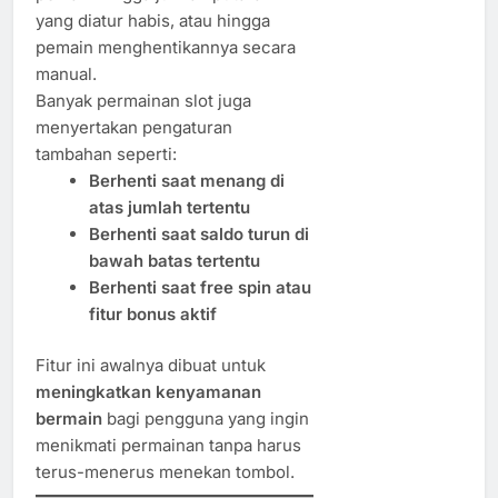
yang diatur habis, atau hingga
pemain menghentikannya secara
manual.
Banyak permainan slot juga
menyertakan pengaturan
tambahan seperti:
Berhenti saat menang di
atas jumlah tertentu
Berhenti saat saldo turun di
bawah batas tertentu
Berhenti saat free spin atau
fitur bonus aktif
Fitur ini awalnya dibuat untuk
meningkatkan kenyamanan
bermain
bagi pengguna yang ingin
menikmati permainan tanpa harus
terus-menerus menekan tombol.