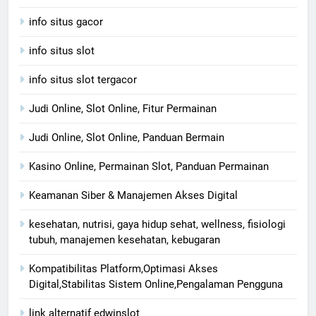
info situs gacor
info situs slot
info situs slot tergacor
Judi Online, Slot Online, Fitur Permainan
Judi Online, Slot Online, Panduan Bermain
Kasino Online, Permainan Slot, Panduan Permainan
Keamanan Siber & Manajemen Akses Digital
kesehatan, nutrisi, gaya hidup sehat, wellness, fisiologi
tubuh, manajemen kesehatan, kebugaran
Kompatibilitas Platform,Optimasi Akses
Digital,Stabilitas Sistem Online,Pengalaman Pengguna
link alternatif edwinslot