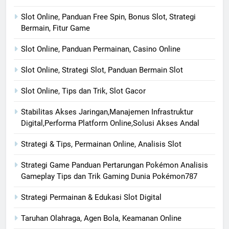
Slot Online, Panduan Free Spin, Bonus Slot, Strategi
Bermain, Fitur Game
Slot Online, Panduan Permainan, Casino Online
Slot Online, Strategi Slot, Panduan Bermain Slot
Slot Online, Tips dan Trik, Slot Gacor
Stabilitas Akses Jaringan,Manajemen Infrastruktur
Digital,Performa Platform Online,Solusi Akses Andal
Strategi & Tips, Permainan Online, Analisis Slot
Strategi Game Panduan Pertarungan Pokémon Analisis
Gameplay Tips dan Trik Gaming Dunia Pokémon787
Strategi Permainan & Edukasi Slot Digital
Taruhan Olahraga, Agen Bola, Keamanan Online