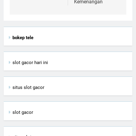
Kemenangan
bokep tele
slot gacor hari ini
situs slot gacor
slot gacor