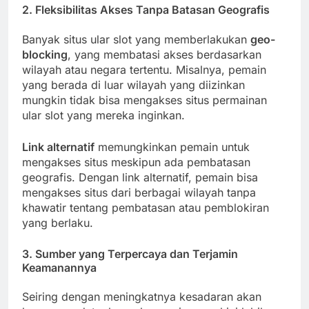
2.
Fleksibilitas Akses Tanpa Batasan Geografis
Banyak situs ular slot yang memberlakukan
geo-
blocking
, yang membatasi akses berdasarkan
wilayah atau negara tertentu. Misalnya, pemain
yang berada di luar wilayah yang diizinkan
mungkin tidak bisa mengakses situs permainan
ular slot yang mereka inginkan.
Link alternatif
memungkinkan pemain untuk
mengakses situs meskipun ada pembatasan
geografis. Dengan link alternatif, pemain bisa
mengakses situs dari berbagai wilayah tanpa
khawatir tentang pembatasan atau pemblokiran
yang berlaku.
3.
Sumber yang Terpercaya dan Terjamin
Keamanannya
Seiring dengan meningkatnya kesadaran akan