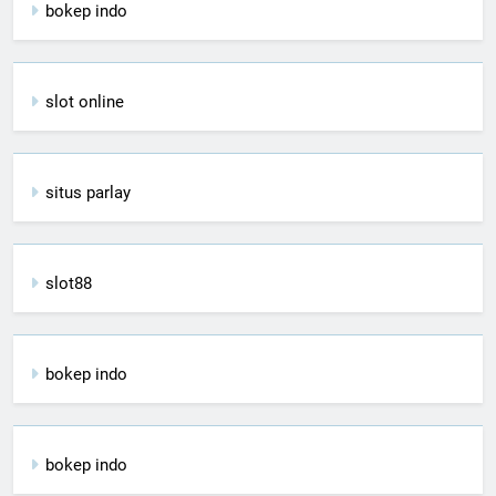
bokep indo
slot online
situs parlay
slot88
bokep indo
bokep indo