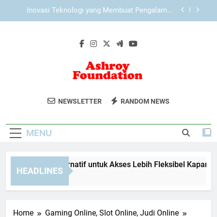
Skip
Struktur Teknologi dan Integrasi Sistem Lebah4D
to
dalam Mendukung Stabilitas dan Kinerja Platform
content
Analisis Slot Gacor dari Sudut Pandang
Mekanisme Sistem Permainan:Antara Persepsi
dan Realitas Probabilitas
LAE138 Link Alternatif untuk Akses Lebih
Fleksibel Kapan Saja
Inovasi Teknologi yang Membuat Pengalaman
Gaming Semakin Realistis
Ashroy
Dukung Proyek Kemanusiaan Dari
Struktur Teknologi dan Integrasi Sistem Lebah4D
NEWSLETTER
RANDOM NEWS
dalam Mendukung Stabilitas dan Kinerja Platform
Foundation
Ashroy Foundation.
Analisis Slot Gacor dari Sudut Pandang
Mekanisme Sistem Permainan:Antara Persepsi
MENU
dan Realitas Probabilitas
AE138 Link Alternatif untuk Akses Lebih Fleksibel Kapan Saja
HEADLINES
 Months Ago
Home
Gaming Online, Slot Online, Judi Online