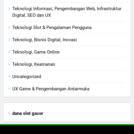
Teknologi Informasi, Pengembangan Web, Infrastruktur
Digital, SEO dan UX
Teknologi Slot & Pengalaman Pengguna
Teknologi, Bisnis Digital, Inovasi
Teknologi, Game Online
Teknologi, Keamanan
Uncategorized
UX Game & Pengembangan Antarmuka
dana slot gacor