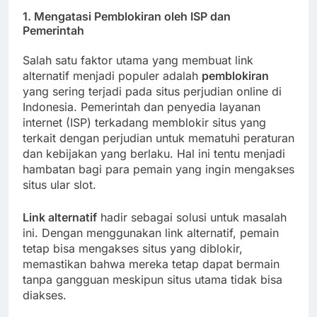
1.
Mengatasi Pemblokiran oleh ISP dan
Pemerintah
Salah satu faktor utama yang membuat link
alternatif menjadi populer adalah
pemblokiran
yang sering terjadi pada situs perjudian online di
Indonesia. Pemerintah dan penyedia layanan
internet (ISP) terkadang memblokir situs yang
terkait dengan perjudian untuk mematuhi peraturan
dan kebijakan yang berlaku. Hal ini tentu menjadi
hambatan bagi para pemain yang ingin mengakses
situs ular slot.
Link alternatif
hadir sebagai solusi untuk masalah
ini. Dengan menggunakan link alternatif, pemain
tetap bisa mengakses situs yang diblokir,
memastikan bahwa mereka tetap dapat bermain
tanpa gangguan meskipun situs utama tidak bisa
diakses.