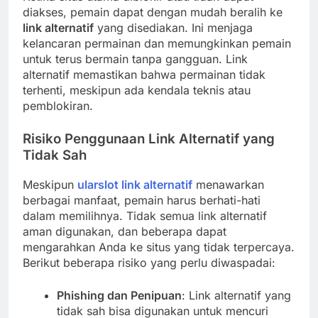
diakses, pemain dapat dengan mudah beralih ke
link alternatif
yang disediakan. Ini menjaga
kelancaran permainan dan memungkinkan pemain
untuk terus bermain tanpa gangguan. Link
alternatif memastikan bahwa permainan tidak
terhenti, meskipun ada kendala teknis atau
pemblokiran.
Risiko Penggunaan Link Alternatif yang
Tidak Sah
Meskipun
ularslot link alternatif
menawarkan
berbagai manfaat, pemain harus berhati-hati
dalam memilihnya. Tidak semua link alternatif
aman digunakan, dan beberapa dapat
mengarahkan Anda ke situs yang tidak terpercaya.
Berikut beberapa risiko yang perlu diwaspadai:
Phishing dan Penipuan
: Link alternatif yang
tidak sah bisa digunakan untuk mencuri