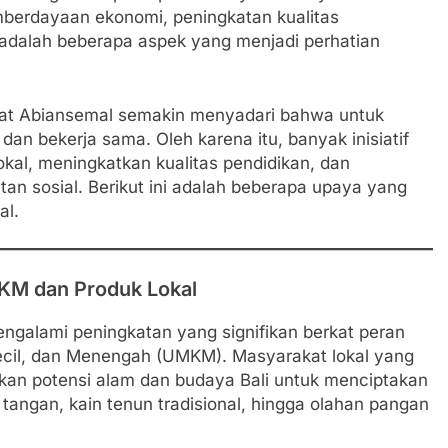
mberdayaan ekonomi, peningkatan kualitas
 adalah beberapa aspek yang menjadi perhatian
kat Abiansemal semakin menyadari bahwa untuk
an bekerja sama. Oleh karena itu, banyak inisiatif
kal, meningkatkan kualitas pendidikan, dan
an sosial. Berikut ini adalah beberapa upaya yang
al.
KM dan Produk Lokal
galami peningkatan yang signifikan berkat peran
ecil, dan Menengah (UMKM). Masyarakat lokal yang
atkan potensi alam dan budaya Bali untuk menciptakan
 tangan, kain tenun tradisional, hingga olahan pangan