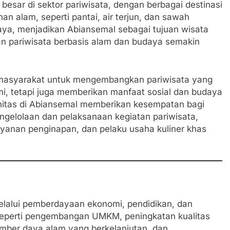
besar di sektor pariwisata, dengan berbagai destinasi
 alam, seperti pantai, air terjun, dan sawah
kaya, menjadikan Abiansemal sebagai tujuan wisata
n pariwisata berbasis alam dan budaya semakin
masyarakat untuk mengembangkan pariwisata yang
i, tetapi juga memberikan manfaat sosial dan budaya
nitas di Abiansemal memberikan kesempatan bagi
ngelolaan dan pelaksanaan kegiatan pariwisata,
ayanan penginapan, dan pelaku usaha kuliner khas
lalui pemberdayaan ekonomi, pendidikan, dan
if seperti pengembangan UMKM, peningkatan kualitas
sumber daya alam yang berkelanjutan, dan