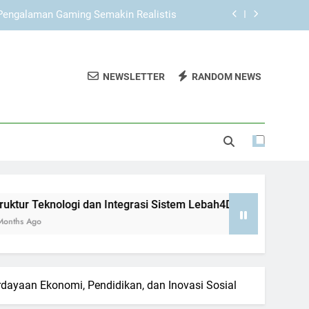
Pengalaman Gaming Semakin Realistis
ukung Stabilitas dan Kinerja Platform
ermainan:Antara Persepsi dan Realitas
NEWSLETTER
RANDOM NEWS
Probabilitas
untuk Akses Lebih Fleksibel Kapan Saja
Pengalaman Gaming Semakin Realistis
ukung Stabilitas dan Kinerja Platform
ermainan:Antara Persepsi dan Realitas
logi dan Integrasi Sistem Lebah4D dalam Mendukung Stabilitas
Probabilitas
yaan Ekonomi, Pendidikan, dan Inovasi Sosial