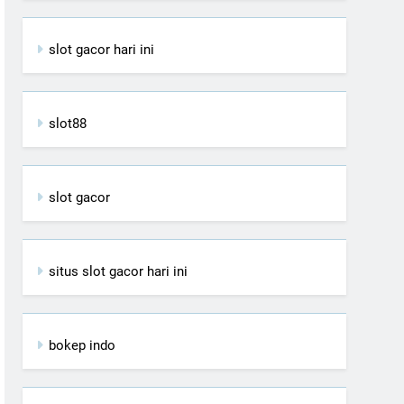
slot gacor hari ini
slot88
slot gacor
situs slot gacor hari ini
bokep indo