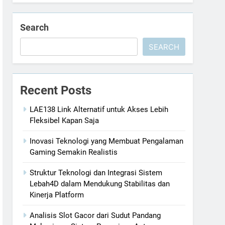
Search
SEARCH
Recent Posts
LAE138 Link Alternatif untuk Akses Lebih
Fleksibel Kapan Saja
Inovasi Teknologi yang Membuat Pengalaman
Gaming Semakin Realistis
Struktur Teknologi dan Integrasi Sistem
Lebah4D dalam Mendukung Stabilitas dan
Kinerja Platform
Analisis Slot Gacor dari Sudut Pandang