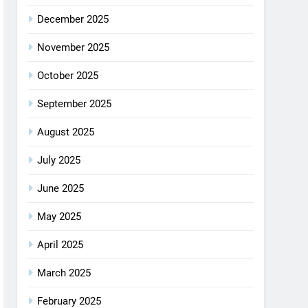
December 2025
November 2025
October 2025
September 2025
August 2025
July 2025
June 2025
May 2025
April 2025
March 2025
February 2025