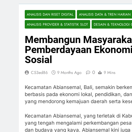
ANALISIS DAN RISET DIGITAL
ANALISIS DATA & TREN HARIAN
ANALISIS PROVIDER & STATISTIK SLOT
DESAIN & TEKNOLOGI
Membangun Masyarakat
Pemberdayaan Ekonomi, 
Sosial
0
C53ed86
9 Months Ago
9 Mins
Kecamatan Abiansemal, Bali, semakin berk
berbasis pada ekonomi lokal, pendidikan, dan
yang mendorong kemajuan daerah serta kes
Kecamatan Abiansemal, yang terletak di Kab
yang tengah mengalami perkembangan pesat
dan budaya yang kaya, Abiansemal kini jug