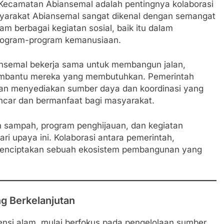
 Kecamatan Abiansemal adalah pentingnya kolaborasi
arakat Abiansemal sangat dikenal dengan semangat
m berbagai kegiatan sosial, baik itu dalam
rogram-program kemanusiaan.
iansemal bekerja sama untuk membangun jalan,
membantu mereka yang membutuhkan. Pemerintah
gan menyediakan sumber daya dan koordinasi yang
ancar dan bermanfaat bagi masyarakat.
aan sampah, program penghijauan, dan kegiatan
ri upaya ini. Kolaborasi antara pemerintah,
menciptakan sebuah ekosistem pembangunan yang
g Berkelanjutan
nsi alam, mulai berfokus pada pengelolaan sumber