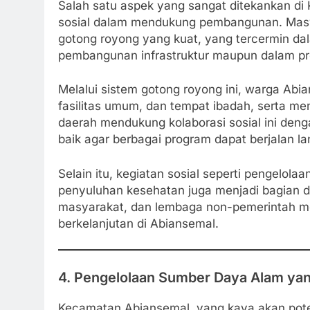
Salah satu aspek yang sangat ditekankan di
sosial dalam mendukung pembangunan. Masy
gotong royong yang kuat, yang tercermin dala
pembangunan infrastruktur maupun dalam p
Melalui sistem gotong royong ini, warga Ab
fasilitas umum, dan tempat ibadah, serta 
daerah mendukung kolaborasi sosial ini den
baik agar berbagai program dapat berjalan l
Selain itu, kegiatan sosial seperti pengelol
penyuluhan kesehatan juga menjadi bagian da
masyarakat, dan lembaga non-pemerintah 
berkelanjutan di Abiansemal.
4. Pengelolaan Sumber Daya Alam yan
Kecamatan Abiansemal, yang kaya akan pote