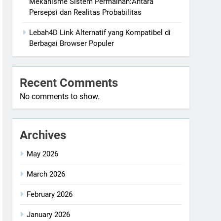
Mekanisme Sistem Permainan:Antara
Persepsi dan Realitas Probabilitas
Lebah4D Link Alternatif yang Kompatibel di
Berbagai Browser Populer
Recent Comments
No comments to show.
Archives
May 2026
March 2026
February 2026
January 2026