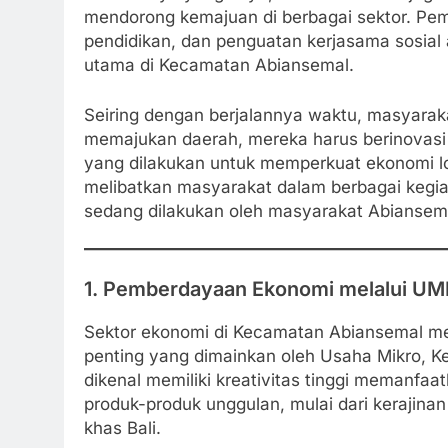
mendorong kemajuan di berbagai sektor. Pe
pendidikan, dan penguatan kerjasama sosial
utama di Kecamatan Abiansemal.
Seiring dengan berjalannya waktu, masyara
memajukan daerah, mereka harus berinovasi d
yang dilakukan untuk memperkuat ekonomi lo
melibatkan masyarakat dalam berbagai kegiat
sedang dilakukan oleh masyarakat Abiansem
1. Pemberdayaan Ekonomi melalui UM
Sektor ekonomi di Kecamatan Abiansemal men
penting yang dimainkan oleh Usaha Mikro, K
dikenal memiliki kreativitas tinggi memanfa
produk-produk unggulan, mulai dari kerajinan
khas Bali.