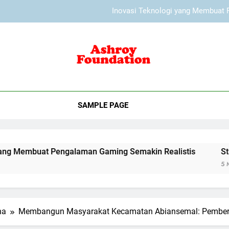
Inovasi Teknologi yang Membuat 
Struktur Teknologi dan Integrasi Sistem Lebah4D dalam Mend
Analisis Slot Gacor dari Sudut Pandang Mekanisme Sistem P
roy Foundation
LAE138 Link Alternatif 
oyek Kemanusiaan Dari Ashroy Foundation.
Inovasi Teknologi yang Membuat 
SAMPLE PAGE
Struktur Teknologi dan Integrasi Sistem Lebah4D dalam Mend
Analisis Slot Gacor dari Sudut Pandang Mekanisme Sistem P
t Pengalaman Gaming Semakin Realistis
Struktur Tekno
5 Months Ago
na
Membangun Masyarakat Kecamatan Abiansemal: Pemberda