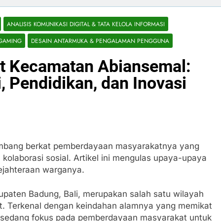
ANALISIS KOMUNIKASI DIGITAL & TATA KELOLA INFORMASI
 GAMING
DESAIN ANTARMUKA & PENGALAMAN PENGGUNA
 Kecamatan Abiansemal:
Pendidikan, dan Inovasi
embang berkat pemberdayaan masyarakatnya yang
 kolaborasi sosial. Artikel ini mengulas upaya-upaya
ejahteraan warganya.
upaten Badung, Bali, merupakan salah satu wilayah
. Terkenal dengan keindahan alamnya yang memikat
a sedang fokus pada pemberdayaan masyarakat untuk