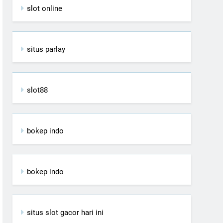
slot online
situs parlay
slot88
bokep indo
bokep indo
situs slot gacor hari ini