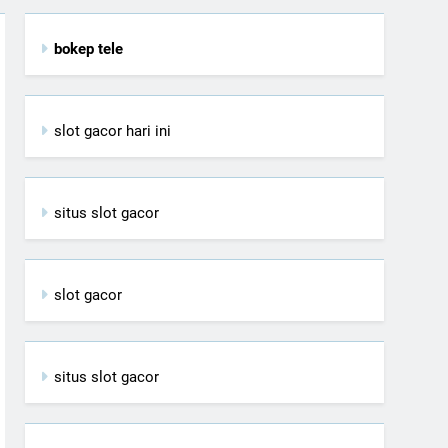
bokep tele
slot gacor hari ini
situs slot gacor
slot gacor
situs slot gacor