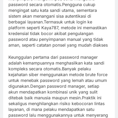
password secara otomatis.Pengguna cukup
mengingat satu kata sandi utama, sementara
sistem akan menangani sisa autentikasi di
berbagai layanan.Termasuk untuk login ke
platform seperti Kaya787, metode ini memastikan
kredensial tidak bocor akibat pengulangan
password atau penyimpanan manual yang tidak
aman, seperti catatan ponsel yang mudah diakses
Keunggulan pertama dari password manager
adalah kemampuannya menghasilkan kata sandi
kompleks secara otomatis.Banyak pelaku
kejahatan siber menggunakan metode brute force
untuk menebak password yang lemah atau umum
digunakan.Dengan password manager, setiap
akun mendapatkan kombinasi unik yang sulit
ditebak baik manusia maupun mesin.Praktik ini
sekaligus menghilangkan risiko kebocoran lintas
layanan, di mana pelaku mendapatkan satu
password lalu menggunakannya untuk menyerang