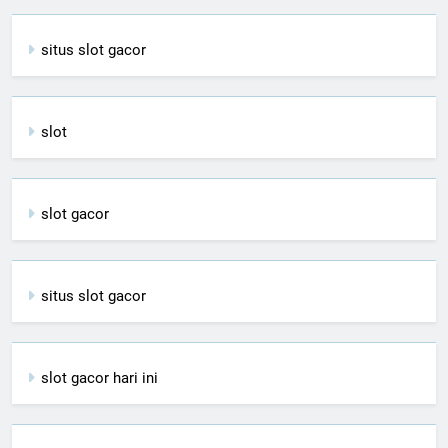
situs slot gacor
slot
slot gacor
situs slot gacor
slot gacor hari ini