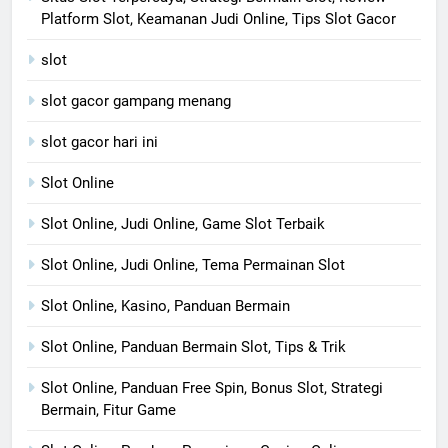
Platform Slot, Keamanan Judi Online, Tips Slot Gacor
slot
slot gacor gampang menang
slot gacor hari ini
Slot Online
Slot Online, Judi Online, Game Slot Terbaik
Slot Online, Judi Online, Tema Permainan Slot
Slot Online, Kasino, Panduan Bermain
Slot Online, Panduan Bermain Slot, Tips & Trik
Slot Online, Panduan Free Spin, Bonus Slot, Strategi
Bermain, Fitur Game