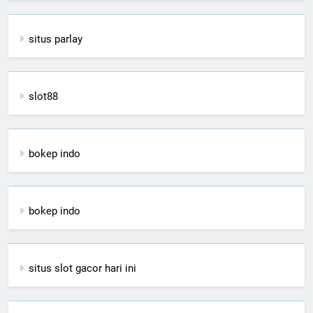
situs parlay
slot88
bokep indo
bokep indo
situs slot gacor hari ini