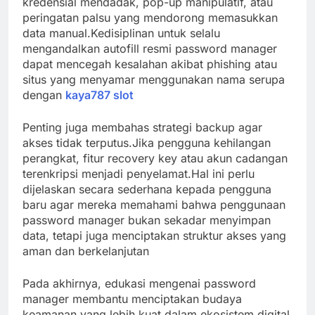
kredensial mendadak, pop-up manipulatif, atau
peringatan palsu yang mendorong memasukkan
data manual.Kedisiplinan untuk selalu
mengandalkan autofill resmi password manager
dapat mencegah kesalahan akibat phishing atau
situs yang menyamar menggunakan nama serupa
dengan
kaya787 slot
Penting juga membahas strategi backup agar
akses tidak terputus.Jika pengguna kehilangan
perangkat, fitur recovery key atau akun cadangan
terenkripsi menjadi penyelamat.Hal ini perlu
dijelaskan secara sederhana kepada pengguna
baru agar mereka memahami bahwa penggunaan
password manager bukan sekadar menyimpan
data, tetapi juga menciptakan struktur akses yang
aman dan berkelanjutan
Pada akhirnya, edukasi mengenai password
manager membantu menciptakan budaya
keamanan yang lebih kuat dalam ekosistem digital