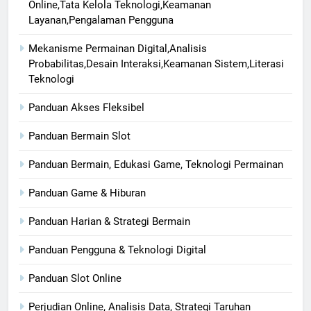
Online,Tata Kelola Teknologi,Keamanan
Layanan,Pengalaman Pengguna
Mekanisme Permainan Digital,Analisis
Probabilitas,Desain Interaksi,Keamanan Sistem,Literasi
Teknologi
Panduan Akses Fleksibel
Panduan Bermain Slot
Panduan Bermain, Edukasi Game, Teknologi Permainan
Panduan Game & Hiburan
Panduan Harian & Strategi Bermain
Panduan Pengguna & Teknologi Digital
Panduan Slot Online
Perjudian Online, Analisis Data, Strategi Taruhan