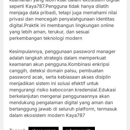
seperti Kaya787.Pengguna tidak hanya dilatih
menjaga data pribadi, tetapi juga memahami nilai
privasi dan mencegah penyalahgunaan identitas
digital.Praktik ini membangun lingkungan online
yang lebih aman, terukur, dan sesuai
perkembangan teknologi modern
Kesimpulannya, penggunaan password manager
adalah langkah strategis dalam memperkuat
keamanan akun pengguna.Kombinasi enkripsi
canggih, deteksi domain palsu, pembuatan
password acak, serta kebiasaan akses disiplin
menjadikan sistem ini solusi efektif untuk
mengurangi risiko kebocoran kredensial.Edukasi
berkelanjutan mengenai penggunaannya akan
mendukung pengalaman digital yang aman dan
bertanggung jawab di seluruh platform, termasuk
dalam ekosistem modern Kaya787