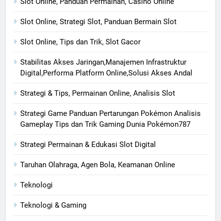
Slot Online, Panduan Permainan, Casino Online
Slot Online, Strategi Slot, Panduan Bermain Slot
Slot Online, Tips dan Trik, Slot Gacor
Stabilitas Akses Jaringan,Manajemen Infrastruktur
Digital,Performa Platform Online,Solusi Akses Andal
Strategi & Tips, Permainan Online, Analisis Slot
Strategi Game Panduan Pertarungan Pokémon Analisis
Gameplay Tips dan Trik Gaming Dunia Pokémon787
Strategi Permainan & Edukasi Slot Digital
Taruhan Olahraga, Agen Bola, Keamanan Online
Teknologi
Teknologi & Gaming