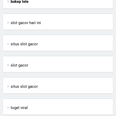
bokep tele
slot gacor hari ini
situs slot gacor
slot gacor
situs slot gacor
togel viral