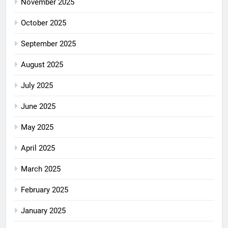
November 2025
October 2025
September 2025
August 2025
July 2025
June 2025
May 2025
April 2025
March 2025
February 2025
January 2025