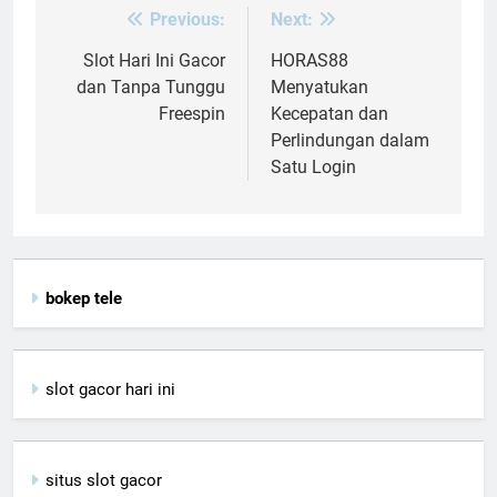
Previous:
Next:
Post
navigation
Slot Hari Ini Gacor
HORAS88
dan Tanpa Tunggu
Menyatukan
Freespin
Kecepatan dan
Perlindungan dalam
Satu Login
bokep tele
slot gacor hari ini
situs slot gacor