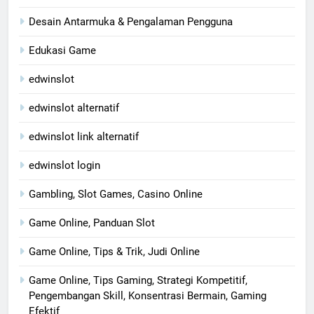
Desain Antarmuka & Pengalaman Pengguna
Edukasi Game
edwinslot
edwinslot alternatif
edwinslot link alternatif
edwinslot login
Gambling, Slot Games, Casino Online
Game Online, Panduan Slot
Game Online, Tips & Trik, Judi Online
Game Online, Tips Gaming, Strategi Kompetitif,
Pengembangan Skill, Konsentrasi Bermain, Gaming
Efektif