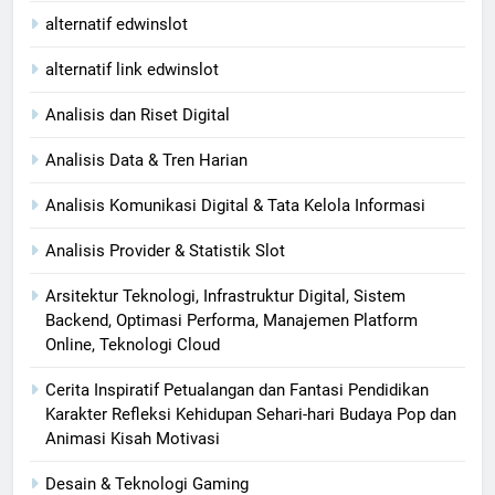
alternatif edwinslot
alternatif link edwinslot
Analisis dan Riset Digital
Analisis Data & Tren Harian
Analisis Komunikasi Digital & Tata Kelola Informasi
Analisis Provider & Statistik Slot
Arsitektur Teknologi, Infrastruktur Digital, Sistem
Backend, Optimasi Performa, Manajemen Platform
Online, Teknologi Cloud
Cerita Inspiratif Petualangan dan Fantasi Pendidikan
Karakter Refleksi Kehidupan Sehari-hari Budaya Pop dan
Animasi Kisah Motivasi
Desain & Teknologi Gaming