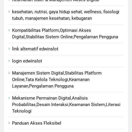
kesehatan, nutrisi, gaya hidup sehat, wellness, fisiologi
tubuh, manajemen kesehatan, kebugaran
Kompatibilitas Platform,Optimasi Akses
Digital,Stabilitas Sistem Online,Pengalaman Pengguna
link alternatif edwinslot
login edwinslot
Manajemen Sistem Digital,Stabilitas Platform
Online,Tata Kelola Teknologi,Keamanan
Layanan,Pengalaman Pengguna
Mekanisme Permainan Digital,Analisis
Probabilitas,Desain Interaksi,Keamanan Sistem,Literasi
Teknologi
Panduan Akses Fleksibel