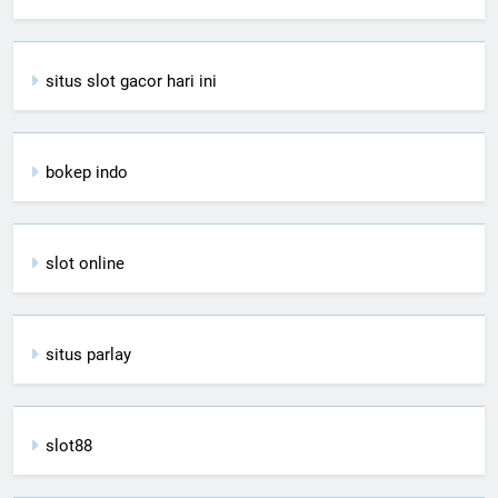
situs slot gacor hari ini
bokep indo
slot online
situs parlay
slot88