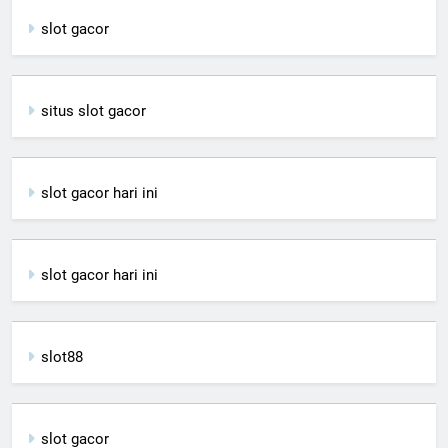
slot gacor
situs slot gacor
slot gacor hari ini
slot gacor hari ini
slot88
slot gacor