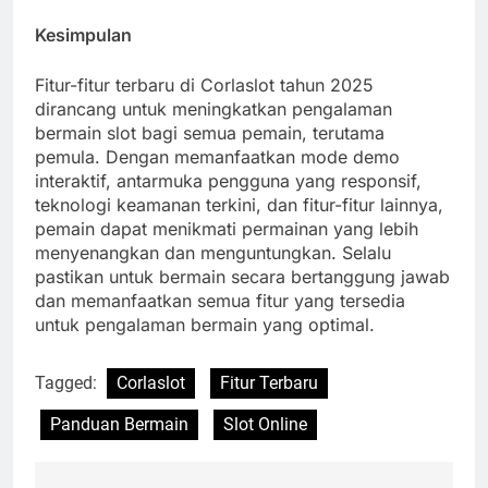
Kesimpulan
Fitur-fitur terbaru di Corlaslot tahun 2025
dirancang untuk meningkatkan pengalaman
bermain slot bagi semua pemain, terutama
pemula. Dengan memanfaatkan mode demo
interaktif, antarmuka pengguna yang responsif,
teknologi keamanan terkini, dan fitur-fitur lainnya,
pemain dapat menikmati permainan yang lebih
menyenangkan dan menguntungkan. Selalu
pastikan untuk bermain secara bertanggung jawab
dan memanfaatkan semua fitur yang tersedia
untuk pengalaman bermain yang optimal.
Tagged:
Corlaslot
Fitur Terbaru
Panduan Bermain
Slot Online