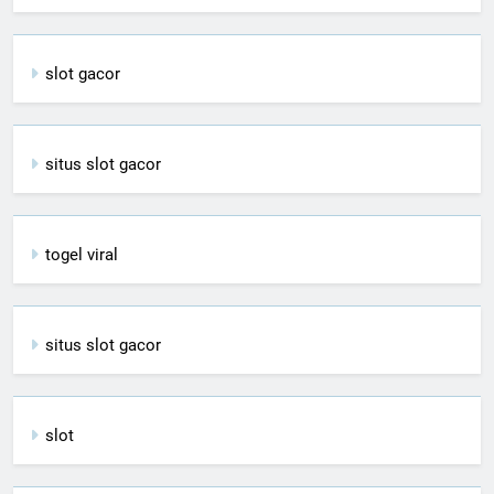
slot gacor
situs slot gacor
togel viral
situs slot gacor
slot