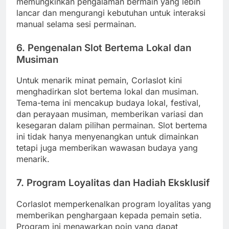
memungkinkan pengalaman bermain yang lebih
lancar dan mengurangi kebutuhan untuk interaksi
manual selama sesi permainan.
6.
Pengenalan Slot Bertema Lokal dan
Musiman
Untuk menarik minat pemain, Corlaslot kini
menghadirkan slot bertema lokal dan musiman.
Tema-tema ini mencakup budaya lokal, festival,
dan perayaan musiman, memberikan variasi dan
kesegaran dalam pilihan permainan. Slot bertema
ini tidak hanya menyenangkan untuk dimainkan
tetapi juga memberikan wawasan budaya yang
menarik.
7.
Program Loyalitas dan Hadiah Eksklusif
Corlaslot memperkenalkan program loyalitas yang
memberikan penghargaan kepada pemain setia.
Program ini menawarkan poin yang dapat