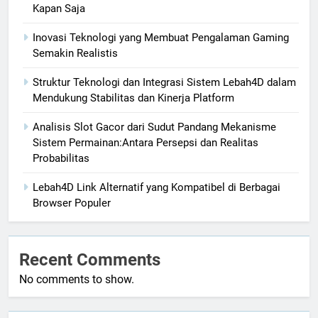
Kapan Saja
Inovasi Teknologi yang Membuat Pengalaman Gaming
Semakin Realistis
Struktur Teknologi dan Integrasi Sistem Lebah4D dalam
Mendukung Stabilitas dan Kinerja Platform
Analisis Slot Gacor dari Sudut Pandang Mekanisme
Sistem Permainan:Antara Persepsi dan Realitas
Probabilitas
Lebah4D Link Alternatif yang Kompatibel di Berbagai
Browser Populer
Recent Comments
No comments to show.