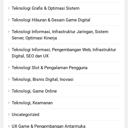
Teknologi Grafis & Optimasi Sistem
Teknologi Hiburan & Desain Game Digital
Teknologi Informasi, Infrastruktur Jaringan, Sistem
Server, Optimasi Kinerja
Teknologi Informasi, Pengembangan Web, Infrastruktur
Digital, SEO dan UX
Teknologi Slot & Pengalaman Pengguna
Teknologi, Bisnis Digital, Inovasi
Teknologi, Game Online
Teknologi, Keamanan
Uncategorized
UX Game & Pengembangan Antarmuka