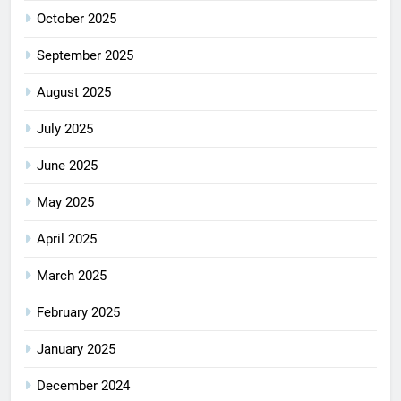
October 2025
September 2025
August 2025
July 2025
June 2025
May 2025
April 2025
March 2025
February 2025
January 2025
December 2024