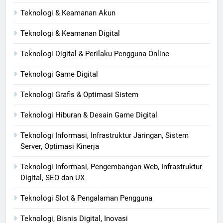
Teknologi & Keamanan Akun
Teknologi & Keamanan Digital
Teknologi Digital & Perilaku Pengguna Online
Teknologi Game Digital
Teknologi Grafis & Optimasi Sistem
Teknologi Hiburan & Desain Game Digital
Teknologi Informasi, Infrastruktur Jaringan, Sistem
Server, Optimasi Kinerja
Teknologi Informasi, Pengembangan Web, Infrastruktur
Digital, SEO dan UX
Teknologi Slot & Pengalaman Pengguna
Teknologi, Bisnis Digital, Inovasi