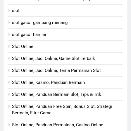
slot
slot gacor gampang menang
slot gacor hari ini
Slot Online
Slot Online, Judi Online, Game Slot Terbaik
Slot Online, Judi Online, Tema Permainan Slot
Slot Online, Kasino, Panduan Bermain
Slot Online, Panduan Bermain Slot, Tips & Trik
Slot Online, Panduan Free Spin, Bonus Slot, Strategi
Bermain, Fitur Game
Slot Online, Panduan Permainan, Casino Online