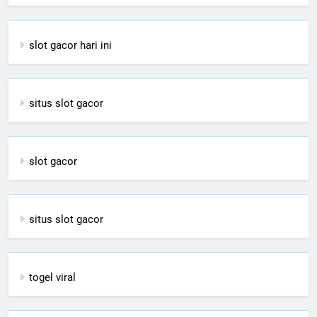
slot gacor hari ini
situs slot gacor
slot gacor
situs slot gacor
togel viral