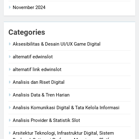
November 2024
Categories
Aksesibilitas & Desain UI/UX Game Digital
alternatif edwinslot
alternatif link edwinslot
Analisis dan Riset Digital
Analisis Data & Tren Harian
Analisis Komunikasi Digital & Tata Kelola Informasi
Analisis Provider & Statistik Slot
Arsitektur Teknologi, Infrastruktur Digital, Sistem