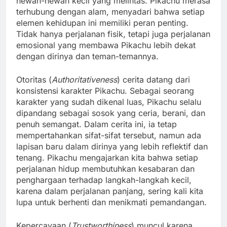
hewan-hewan kecil yang melintas. Pikachu merasa
terhubung dengan alam, menyadari bahwa setiap
elemen kehidupan ini memiliki peran penting.
Tidak hanya perjalanan fisik, tetapi juga perjalanan
emosional yang membawa Pikachu lebih dekat
dengan dirinya dan teman-temannya.
Otoritas (
Authoritativeness
) cerita datang dari
konsistensi karakter Pikachu. Sebagai seorang
karakter yang sudah dikenal luas, Pikachu selalu
dipandang sebagai sosok yang ceria, berani, dan
penuh semangat. Dalam cerita ini, ia tetap
mempertahankan sifat-sifat tersebut, namun ada
lapisan baru dalam dirinya yang lebih reflektif dan
tenang. Pikachu mengajarkan kita bahwa setiap
perjalanan hidup membutuhkan kesabaran dan
penghargaan terhadap langkah-langkah kecil,
karena dalam perjalanan panjang, sering kali kita
lupa untuk berhenti dan menikmati pemandangan.
Kepercayaan (
Trustworthiness
) muncul karena