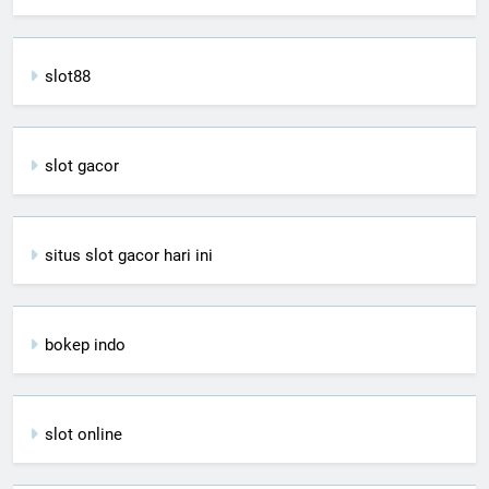
slot88
slot gacor
situs slot gacor hari ini
bokep indo
slot online