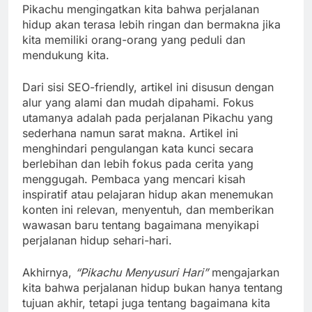
Pikachu mengingatkan kita bahwa perjalanan
hidup akan terasa lebih ringan dan bermakna jika
kita memiliki orang-orang yang peduli dan
mendukung kita.
Dari sisi SEO-friendly, artikel ini disusun dengan
alur yang alami dan mudah dipahami. Fokus
utamanya adalah pada perjalanan Pikachu yang
sederhana namun sarat makna. Artikel ini
menghindari pengulangan kata kunci secara
berlebihan dan lebih fokus pada cerita yang
menggugah. Pembaca yang mencari kisah
inspiratif atau pelajaran hidup akan menemukan
konten ini relevan, menyentuh, dan memberikan
wawasan baru tentang bagaimana menyikapi
perjalanan hidup sehari-hari.
Akhirnya,
“Pikachu Menyusuri Hari”
mengajarkan
kita bahwa perjalanan hidup bukan hanya tentang
tujuan akhir, tetapi juga tentang bagaimana kita