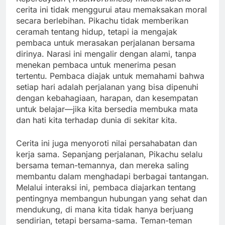
cerita ini tidak menggurui atau memaksakan moral
secara berlebihan. Pikachu tidak memberikan
ceramah tentang hidup, tetapi ia mengajak
pembaca untuk merasakan perjalanan bersama
dirinya. Narasi ini mengalir dengan alami, tanpa
menekan pembaca untuk menerima pesan
tertentu. Pembaca diajak untuk memahami bahwa
setiap hari adalah perjalanan yang bisa dipenuhi
dengan kebahagiaan, harapan, dan kesempatan
untuk belajar—jika kita bersedia membuka mata
dan hati kita terhadap dunia di sekitar kita.
Cerita ini juga menyoroti nilai persahabatan dan
kerja sama. Sepanjang perjalanan, Pikachu selalu
bersama teman-temannya, dan mereka saling
membantu dalam menghadapi berbagai tantangan.
Melalui interaksi ini, pembaca diajarkan tentang
pentingnya membangun hubungan yang sehat dan
mendukung, di mana kita tidak hanya berjuang
sendirian, tetapi bersama-sama. Teman-teman