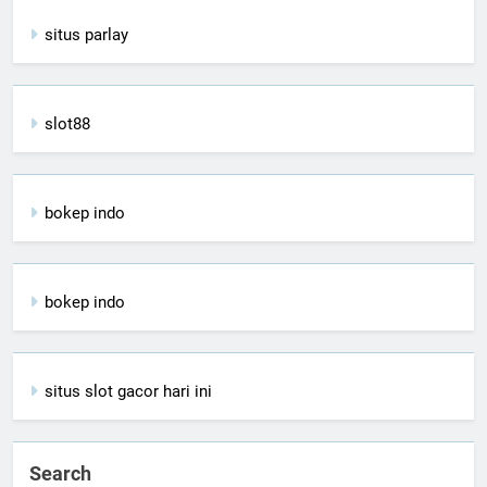
situs parlay
slot88
bokep indo
bokep indo
situs slot gacor hari ini
Search