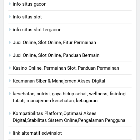
info situs gacor
info situs slot
info situs slot tergacor
Judi Online, Slot Online, Fitur Permainan
Judi Online, Slot Online, Panduan Bermain
Kasino Online, Permainan Slot, Panduan Permainan
Keamanan Siber & Manajemen Akses Digital
kesehatan, nutrisi, gaya hidup sehat, wellness, fisiologi
tubuh, manajemen kesehatan, kebugaran
Kompatibilitas Platform,Optimasi Akses
Digital,Stabilitas Sistem Online,Pengalaman Pengguna
link alternatif edwinslot