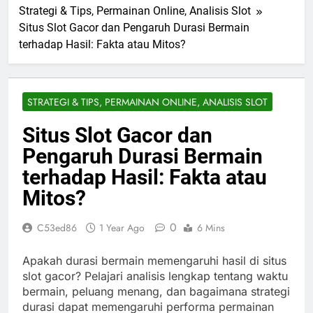
Strategi & Tips, Permainan Online, Analisis Slot
Situs Slot Gacor dan Pengaruh Durasi Bermain
terhadap Hasil: Fakta atau Mitos?
STRATEGI & TIPS, PERMAINAN ONLINE, ANALISIS SLOT
Situs Slot Gacor dan
Pengaruh Durasi Bermain
terhadap Hasil: Fakta atau
Mitos?
0
C53ed86
1 Year Ago
6 Mins
Apakah durasi bermain memengaruhi hasil di situs
slot gacor? Pelajari analisis lengkap tentang waktu
bermain, peluang menang, dan bagaimana strategi
durasi dapat memengaruhi performa permainan