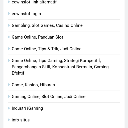
edwinslot link alternatif
edwinslot login
Gambling, Slot Games, Casino Online
Game Online, Panduan Slot
Game Online, Tips & Trik, Judi Online
Game Online, Tips Gaming, Strategi Kompetitif,
Pengembangan Skill, Konsentrasi Bermain, Gaming
Efektif
Game, Kasino, Hiburan
Gaming Online, Slot Online, Judi Online
Industri iGaming
info situs