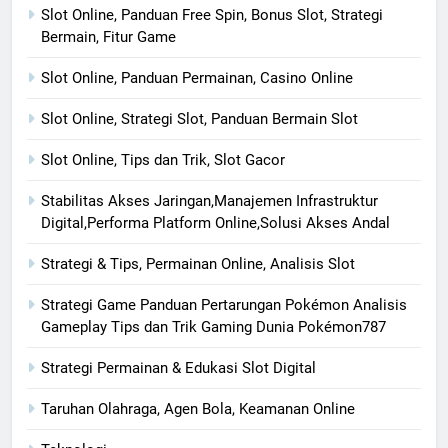
Slot Online, Panduan Free Spin, Bonus Slot, Strategi
Bermain, Fitur Game
Slot Online, Panduan Permainan, Casino Online
Slot Online, Strategi Slot, Panduan Bermain Slot
Slot Online, Tips dan Trik, Slot Gacor
Stabilitas Akses Jaringan,Manajemen Infrastruktur
Digital,Performa Platform Online,Solusi Akses Andal
Strategi & Tips, Permainan Online, Analisis Slot
Strategi Game Panduan Pertarungan Pokémon Analisis
Gameplay Tips dan Trik Gaming Dunia Pokémon787
Strategi Permainan & Edukasi Slot Digital
Taruhan Olahraga, Agen Bola, Keamanan Online