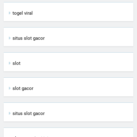
togel viral
situs slot gacor
slot
slot gacor
situs slot gacor