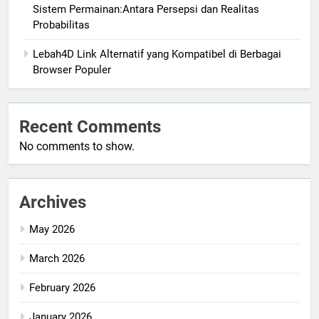
Sistem Permainan:Antara Persepsi dan Realitas
Probabilitas
Lebah4D Link Alternatif yang Kompatibel di Berbagai
Browser Populer
Recent Comments
No comments to show.
Archives
May 2026
March 2026
February 2026
January 2026