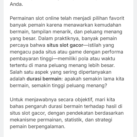
Anda.
Permainan slot online telah menjadi pilihan favorit
banyak pemain karena menawarkan kemudahan
bermain, tampilan menarik, dan peluang menang
yang besar. Dalam praktiknya, banyak pemain
percaya bahwa
situs slot gacor
—istilah yang
mengacu pada situs atau game dengan performa
pembayaran tinggi—memiliki pola atau waktu
tertentu di mana peluang menang lebih besar.
Salah satu aspek yang sering dipertanyakan
adalah
durasi bermain
: apakah semakin lama kita
bermain, semakin tinggi peluang menang?
Untuk menjawabnya secara objektif, mari kita
bahas pengaruh durasi bermain terhadap hasil di
situs slot gacor, dengan pendekatan berdasarkan
mekanisme permainan, statistik, dan strategi
pemain berpengalaman.