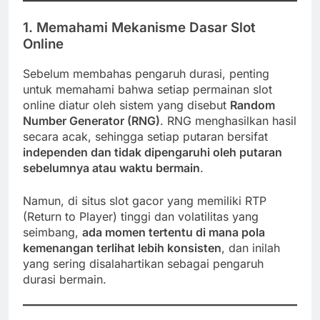
1.
Memahami Mekanisme Dasar Slot
Online
Sebelum membahas pengaruh durasi, penting
untuk memahami bahwa setiap permainan slot
online diatur oleh sistem yang disebut
Random
Number Generator (RNG)
. RNG menghasilkan hasil
secara acak, sehingga setiap putaran bersifat
independen dan tidak dipengaruhi oleh putaran
sebelumnya atau waktu bermain
.
Namun, di situs slot gacor yang memiliki RTP
(Return to Player) tinggi dan volatilitas yang
seimbang,
ada momen tertentu di mana pola
kemenangan terlihat lebih konsisten
, dan inilah
yang sering disalahartikan sebagai pengaruh
durasi bermain.