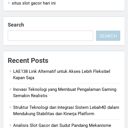
situs slot gacor hari ini
Search
SEARCH
Recent Posts
LAE138 Link Alternatif untuk Akses Lebih Fleksibel
Kapan Saja
Inovasi Teknologi yang Membuat Pengalaman Gaming
Semakin Realistis
Struktur Teknologi dan Integrasi Sistem Lebah4D dalam
Mendukung Stabilitas dan Kinerja Platform
Analisis Slot Gacor dari Sudut Pandang Mekanisme