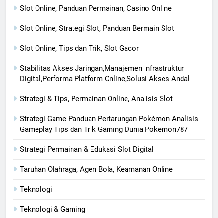
Slot Online, Panduan Permainan, Casino Online
Slot Online, Strategi Slot, Panduan Bermain Slot
Slot Online, Tips dan Trik, Slot Gacor
Stabilitas Akses Jaringan,Manajemen Infrastruktur
Digital,Performa Platform Online,Solusi Akses Andal
Strategi & Tips, Permainan Online, Analisis Slot
Strategi Game Panduan Pertarungan Pokémon Analisis
Gameplay Tips dan Trik Gaming Dunia Pokémon787
Strategi Permainan & Edukasi Slot Digital
Taruhan Olahraga, Agen Bola, Keamanan Online
Teknologi
Teknologi & Gaming