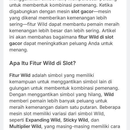
untuk membentuk kombinasi pemenang. Ketika
digabungkan dengan mesin
slot gacor
—mesin
yang dikenal memberikan kemenangan lebih
sering—fitur Wild dapat membantu pemain meraih
kemenangan lebih besar dan lebih sering. Artikel
ini akan membahas bagaimana
fitur Wild di slot
gacor
dapat meningkatkan peluang Anda untuk
menang.
Apa Itu Fitur Wild di Slot?
Fitur Wild
adalah simbol yang memiliki
kemampuan untuk menggantikan simbol lain di
gulungan untuk membentuk kombinasi pemenang.
Dengan menggantikan simbol yang hilang,
Wild
memberi pemain lebih banyak peluang untuk
meraih kemenangan dalam satu putaran. Beberapa
mesin slot memiliki variasi dari simbol Wild,
seperti
Expanding Wild
,
Sticky Wild
, dan
Multiplier Wild
, yang masing-masing memiliki cara