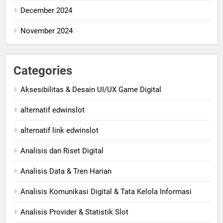
December 2024
November 2024
Categories
Aksesibilitas & Desain UI/UX Game Digital
alternatif edwinslot
alternatif link edwinslot
Analisis dan Riset Digital
Analisis Data & Tren Harian
Analisis Komunikasi Digital & Tata Kelola Informasi
Analisis Provider & Statistik Slot