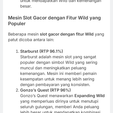
untuk mendapatkan Wild dan kemenangan
besar.
Mesin Slot Gacor dengan Fitur Wild yang
Populer
Beberapa mesin
slot gacor dengan fitur Wild
yang
patut dicoba antara lain:
Starburst (RTP 96.1%)
Starburst adalah mesin slot yang sangat
populer dengan simbol Wild yang sering
muncul dan meningkatkan peluang
kemenangan. Mesin ini memberi pemain
kesempatan untuk menang lebih sering
dengan pembayaran yang konsisten.
Gonzo’s Quest (RTP 96%)
Gonzo’s Quest menawarkan
Expanding Wild
yang memperluas dirinya untuk menutupi
seluruh gulungan, memberi Anda peluang
lebih besar untuk mendapatkan kombinasi