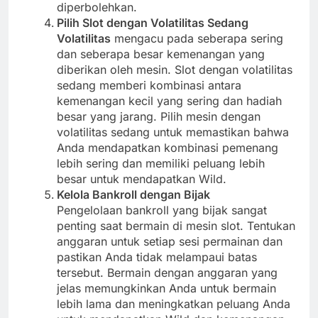
diperbolehkan.
Pilih Slot dengan Volatilitas Sedang
Volatilitas
mengacu pada seberapa sering
dan seberapa besar kemenangan yang
diberikan oleh mesin. Slot dengan volatilitas
sedang memberi kombinasi antara
kemenangan kecil yang sering dan hadiah
besar yang jarang. Pilih mesin dengan
volatilitas sedang untuk memastikan bahwa
Anda mendapatkan kombinasi pemenang
lebih sering dan memiliki peluang lebih
besar untuk mendapatkan Wild.
Kelola Bankroll dengan Bijak
Pengelolaan bankroll yang bijak sangat
penting saat bermain di mesin slot. Tentukan
anggaran untuk setiap sesi permainan dan
pastikan Anda tidak melampaui batas
tersebut. Bermain dengan anggaran yang
jelas memungkinkan Anda untuk bermain
lebih lama dan meningkatkan peluang Anda