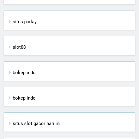
situs parlay
slot88
bokep indo
bokep indo
situs slot gacor hari ini