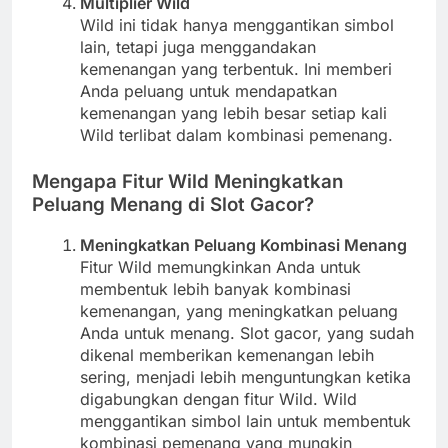
Multiplier Wild
Wild ini tidak hanya menggantikan simbol
lain, tetapi juga menggandakan
kemenangan yang terbentuk. Ini memberi
Anda peluang untuk mendapatkan
kemenangan yang lebih besar setiap kali
Wild terlibat dalam kombinasi pemenang.
Mengapa Fitur Wild Meningkatkan
Peluang Menang di Slot Gacor?
Meningkatkan Peluang Kombinasi Menang
Fitur Wild memungkinkan Anda untuk
membentuk lebih banyak kombinasi
kemenangan, yang meningkatkan peluang
Anda untuk menang. Slot gacor, yang sudah
dikenal memberikan kemenangan lebih
sering, menjadi lebih menguntungkan ketika
digabungkan dengan fitur Wild. Wild
menggantikan simbol lain untuk membentuk
kombinasi pemenang yang mungkin