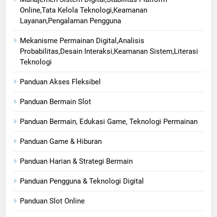
Online,Tata Kelola Teknologi,Keamanan
Layanan,Pengalaman Pengguna
Mekanisme Permainan Digital,Analisis
Probabilitas,Desain Interaksi,Keamanan Sistem,Literasi
Teknologi
Panduan Akses Fleksibel
Panduan Bermain Slot
Panduan Bermain, Edukasi Game, Teknologi Permainan
Panduan Game & Hiburan
Panduan Harian & Strategi Bermain
Panduan Pengguna & Teknologi Digital
Panduan Slot Online