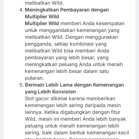
melibatkan Wild.
Meningkatkan Pembayaran dengan
Multiplier Wild
Multiplier Wild
memberi Anda kesempatan
untuk menggandakan kemenangan yang
melibatkan Wild. Dengan menggunakan
pengganda, setiap kombinasi yang
melibatkan Wild bisa memberi Anda
pembayaran yang lebih besar, yang
meningkatkan peluang Anda untuk meraih
kemenangan lebih besar dalam satu
putaran.
Bermain Lebih Lama dengan Kemenangan
yang Lebih Konsisten
Slot gacor dikenal karena memberikan
kemenangan lebih sering daripada mesin
lainnya. Ketika digabungkan dengan fitur
Wild, mesin ini memberi Anda lebih banyak
peluang untuk meraih kemenangan lebih
sering, baik dalam bentuk kemenangan kecil