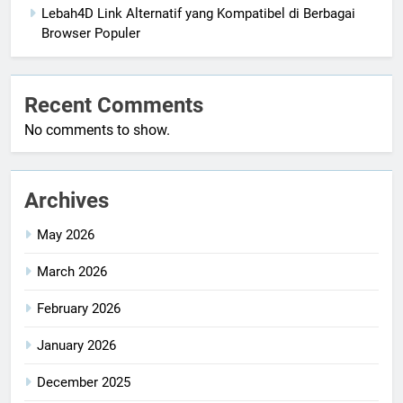
Lebah4D Link Alternatif yang Kompatibel di Berbagai
Browser Populer
Recent Comments
No comments to show.
Archives
May 2026
March 2026
February 2026
January 2026
December 2025