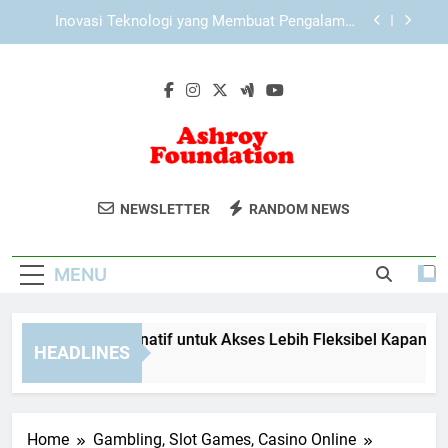
Skip
Struktur Teknologi dan Integrasi Sistem Lebah4D
to
dalam Mendukung Stabilitas dan Kinerja Platform
content
Analisis Slot Gacor dari Sudut Pandang
Mekanisme Sistem Permainan:Antara Persepsi
dan Realitas Probabilitas
LAE138 Link Alternatif untuk Akses Lebih
Fleksibel Kapan Saja
Inovasi Teknologi yang Membuat Pengalaman
Gaming Semakin Realistis
Ashroy
Dukung Proyek Kemanusiaan Dari
Struktur Teknologi dan Integrasi Sistem Lebah4D
NEWSLETTER
RANDOM NEWS
dalam Mendukung Stabilitas dan Kinerja Platform
Foundation
Ashroy Foundation.
Analisis Slot Gacor dari Sudut Pandang
Mekanisme Sistem Permainan:Antara Persepsi
MENU
dan Realitas Probabilitas
E138 Link Alternatif untuk Akses Lebih Fleksibel Kapan Saja
HEADLINES
onths Ago
Home
Gambling, Slot Games, Casino Online