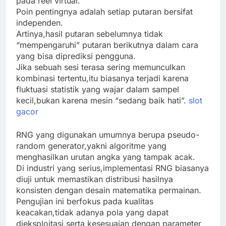
pada reel virtual.
Poin pentingnya adalah setiap putaran bersifat
independen.
Artinya,hasil putaran sebelumnya tidak
“mempengaruhi” putaran berikutnya dalam cara
yang bisa diprediksi pengguna.
Jika sebuah sesi terasa sering memunculkan
kombinasi tertentu,itu biasanya terjadi karena
fluktuasi statistik yang wajar dalam sampel
kecil,bukan karena mesin “sedang baik hati”.
slot
gacor
RNG yang digunakan umumnya berupa pseudo-
random generator,yakni algoritme yang
menghasilkan urutan angka yang tampak acak.
Di industri yang serius,implementasi RNG biasanya
diuji untuk memastikan distribusi hasilnya
konsisten dengan desain matematika permainan.
Pengujian ini berfokus pada kualitas
keacakan,tidak adanya pola yang dapat
dieksploitasi,serta kesesuaian dengan parameter