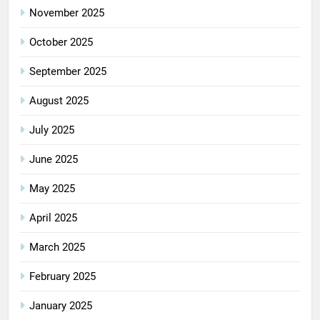
November 2025
October 2025
September 2025
August 2025
July 2025
June 2025
May 2025
April 2025
March 2025
February 2025
January 2025