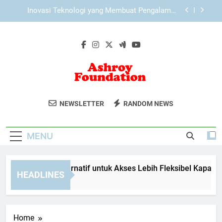
Gaming Semakin Realistis
Skip
Struktur Teknologi dan Integrasi Sistem Lebah4D
to
dalam Mendukung Stabilitas dan Kinerja Platform
content
Analisis Slot Gacor dari Sudut Pandang
Mekanisme Sistem Permainan:Antara Persepsi
dan Realitas Probabilitas
LAE138 Link Alternatif untuk Akses Lebih
Fleksibel Kapan Saja
Inovasi Teknologi yang Membuat Pengalaman
Gaming Semakin Realistis
Ashroy
Dukung Proyek Kemanusiaan Dari
Struktur Teknologi dan Integrasi Sistem Lebah4D
NEWSLETTER
RANDOM NEWS
Foundation
dalam Mendukung Stabilitas dan Kinerja Platform
Ashroy Foundation.
Analisis Slot Gacor dari Sudut Pandang
Mekanisme Sistem Permainan:Antara Persepsi
MENU
dan Realitas Probabilitas
LAE138 Link Alternatif untuk Akses Lebih Fleksibel Kapan Saja
HEADLINES
3 Months Ago
Home