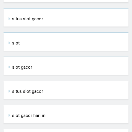
situs slot gacor
slot
slot gacor
situs slot gacor
slot gacor hari ini