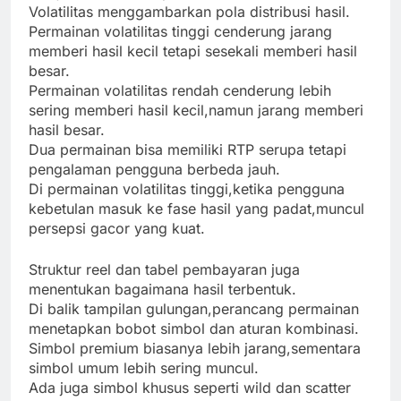
Volatilitas menggambarkan pola distribusi hasil.
Permainan volatilitas tinggi cenderung jarang
memberi hasil kecil tetapi sesekali memberi hasil
besar.
Permainan volatilitas rendah cenderung lebih
sering memberi hasil kecil,namun jarang memberi
hasil besar.
Dua permainan bisa memiliki RTP serupa tetapi
pengalaman pengguna berbeda jauh.
Di permainan volatilitas tinggi,ketika pengguna
kebetulan masuk ke fase hasil yang padat,muncul
persepsi gacor yang kuat.
Struktur reel dan tabel pembayaran juga
menentukan bagaimana hasil terbentuk.
Di balik tampilan gulungan,perancang permainan
menetapkan bobot simbol dan aturan kombinasi.
Simbol premium biasanya lebih jarang,sementara
simbol umum lebih sering muncul.
Ada juga simbol khusus seperti wild dan scatter