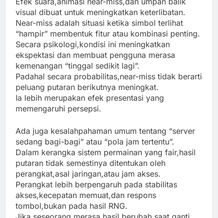
Efek suara,animasi near-miss,dan umpan balik
visual dibuat untuk meningkatkan keterlibatan.
Near-miss adalah situasi ketika simbol terlihat
“hampir” membentuk fitur atau kombinasi penting.
Secara psikologi,kondisi ini meningkatkan
ekspektasi dan membuat pengguna merasa
kemenangan “tinggal sedikit lagi”.
Padahal secara probabilitas,near-miss tidak berarti
peluang putaran berikutnya meningkat.
Ia lebih merupakan efek presentasi yang
memengaruhi persepsi.
Ada juga kesalahpahaman umum tentang “server
sedang bagi-bagi” atau “pola jam tertentu”.
Dalam kerangka sistem permainan yang fair,hasil
putaran tidak semestinya ditentukan oleh
perangkat,asal jaringan,atau jam akses.
Perangkat lebih berpengaruh pada stabilitas
akses,kecepatan memuat,dan respons
tombol,bukan pada hasil RNG.
Jika seseorang merasa hasil berubah saat ganti