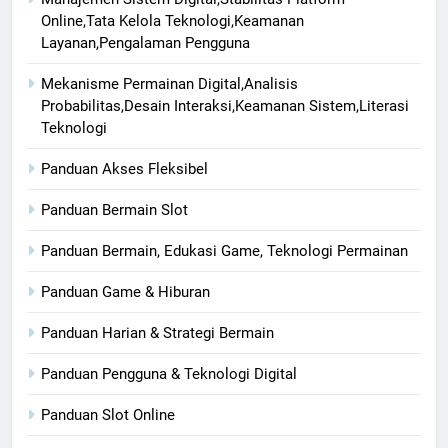
Online,Tata Kelola Teknologi,Keamanan
Layanan,Pengalaman Pengguna
Mekanisme Permainan Digital,Analisis
Probabilitas,Desain Interaksi,Keamanan Sistem,Literasi
Teknologi
Panduan Akses Fleksibel
Panduan Bermain Slot
Panduan Bermain, Edukasi Game, Teknologi Permainan
Panduan Game & Hiburan
Panduan Harian & Strategi Bermain
Panduan Pengguna & Teknologi Digital
Panduan Slot Online