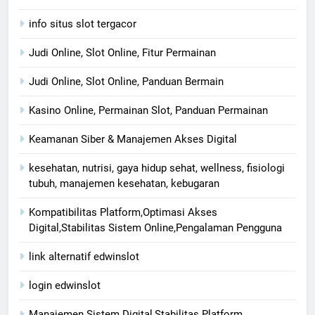
info situs slot tergacor
Judi Online, Slot Online, Fitur Permainan
Judi Online, Slot Online, Panduan Bermain
Kasino Online, Permainan Slot, Panduan Permainan
Keamanan Siber & Manajemen Akses Digital
kesehatan, nutrisi, gaya hidup sehat, wellness, fisiologi
tubuh, manajemen kesehatan, kebugaran
Kompatibilitas Platform,Optimasi Akses
Digital,Stabilitas Sistem Online,Pengalaman Pengguna
link alternatif edwinslot
login edwinslot
Manajemen Sistem Digital,Stabilitas Platform