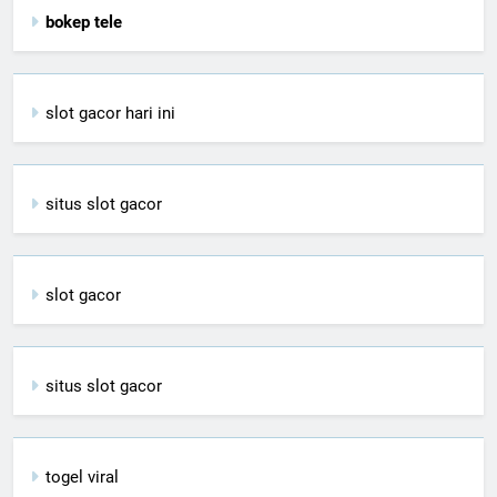
bokep tele
slot gacor hari ini
situs slot gacor
slot gacor
situs slot gacor
togel viral