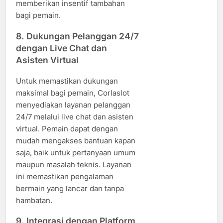
memberikan insentif tambahan
bagi pemain.
8.
Dukungan Pelanggan 24/7
dengan Live Chat dan
Asisten Virtual
Untuk memastikan dukungan
maksimal bagi pemain, Corlaslot
menyediakan layanan pelanggan
24/7 melalui live chat dan asisten
virtual. Pemain dapat dengan
mudah mengakses bantuan kapan
saja, baik untuk pertanyaan umum
maupun masalah teknis. Layanan
ini memastikan pengalaman
bermain yang lancar dan tanpa
hambatan.
9.
Integrasi dengan Platform