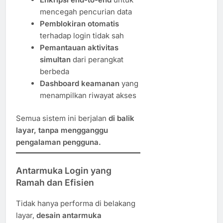
mencegah pencurian data
Pemblokiran otomatis
terhadap login tidak sah
Pemantauan aktivitas
simultan
dari perangkat
berbeda
Dashboard keamanan
yang
menampilkan riwayat akses
Semua sistem ini berjalan
di balik
layar, tanpa mengganggu
pengalaman pengguna.
Antarmuka Login yang
Ramah dan Efisien
Tidak hanya performa di belakang
layar,
desain antarmuka