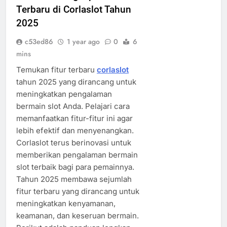
Terbaru di Corlaslot Tahun
2025
c53ed86
1 year ago
0
6
mins
Temukan fitur terbaru
corlaslot
tahun 2025 yang dirancang untuk
meningkatkan pengalaman
bermain slot Anda. Pelajari cara
memanfaatkan fitur-fitur ini agar
lebih efektif dan menyenangkan.
Corlaslot terus berinovasi untuk
memberikan pengalaman bermain
slot terbaik bagi para pemainnya.
Tahun 2025 membawa sejumlah
fitur terbaru yang dirancang untuk
meningkatkan kenyamanan,
keamanan, dan keseruan bermain.