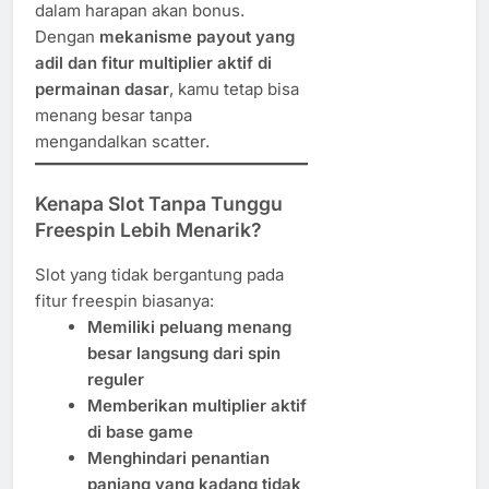
dalam harapan akan bonus.
Dengan
mekanisme payout yang
adil dan fitur multiplier aktif di
permainan dasar
, kamu tetap bisa
menang besar tanpa
mengandalkan scatter.
Kenapa Slot Tanpa Tunggu
Freespin Lebih Menarik?
Slot yang tidak bergantung pada
fitur freespin biasanya:
Memiliki peluang menang
besar langsung dari spin
reguler
Memberikan multiplier aktif
di base game
Menghindari penantian
panjang yang kadang tidak