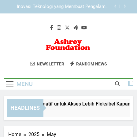
Skip
Struktur Teknologi dan Integrasi Sistem Lebah4D
to
dalam Mendukung Stabilitas dan Kinerja Platform
content
Analisis Slot Gacor dari Sudut Pandang
Mekanisme Sistem Permainan:Antara Persepsi
dan Realitas Probabilitas
LAE138 Link Alternatif untuk Akses Lebih
Fleksibel Kapan Saja
Inovasi Teknologi yang Membuat Pengalaman
Gaming Semakin Realistis
Ashroy
Dukung Proyek Kemanusiaan Dari
Struktur Teknologi dan Integrasi Sistem Lebah4D
NEWSLETTER
RANDOM NEWS
dalam Mendukung Stabilitas dan Kinerja Platform
Foundation
Ashroy Foundation.
Analisis Slot Gacor dari Sudut Pandang
Mekanisme Sistem Permainan:Antara Persepsi
MENU
dan Realitas Probabilitas
E138 Link Alternatif untuk Akses Lebih Fleksibel Kapan Saja
HEADLINES
onths Ago
Home
2025
May