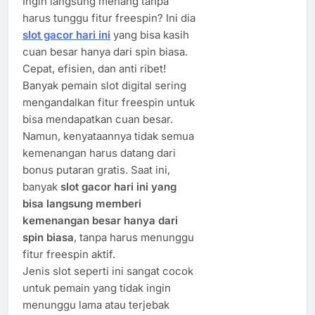
Ingin langsung menang tanpa
harus tunggu fitur freespin? Ini dia
slot gacor hari ini
yang bisa kasih
cuan besar hanya dari spin biasa.
Cepat, efisien, dan anti ribet!
Banyak pemain slot digital sering
mengandalkan fitur freespin untuk
bisa mendapatkan cuan besar.
Namun, kenyataannya tidak semua
kemenangan harus datang dari
bonus putaran gratis. Saat ini,
banyak
slot gacor hari ini yang
bisa langsung memberi
kemenangan besar hanya dari
spin biasa
, tanpa harus menunggu
fitur freespin aktif.
Jenis slot seperti ini sangat cocok
untuk pemain yang tidak ingin
menunggu lama atau terjebak