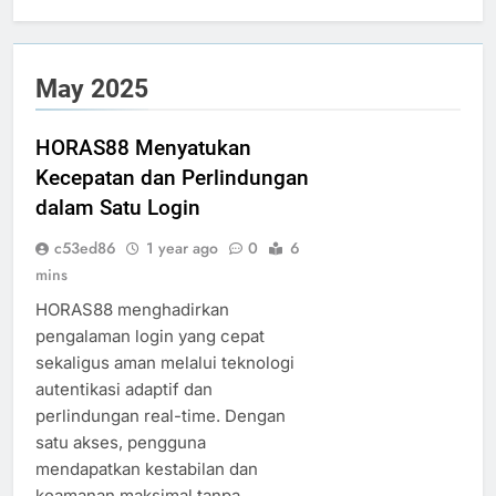
May 2025
HORAS88 Menyatukan
Kecepatan dan Perlindungan
dalam Satu Login
c53ed86
1 year ago
0
6
mins
HORAS88 menghadirkan
pengalaman login yang cepat
sekaligus aman melalui teknologi
autentikasi adaptif dan
perlindungan real-time. Dengan
satu akses, pengguna
mendapatkan kestabilan dan
keamanan maksimal tanpa