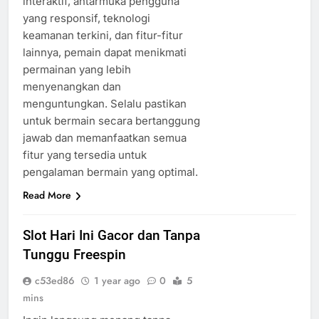
interaktif, antarmuka pengguna
yang responsif, teknologi
keamanan terkini, dan fitur-fitur
lainnya, pemain dapat menikmati
permainan yang lebih
menyenangkan dan
menguntungkan. Selalu pastikan
untuk bermain secara bertanggung
jawab dan memanfaatkan semua
fitur yang tersedia untuk
pengalaman bermain yang optimal.
Read More
Slot Hari Ini Gacor dan Tanpa
Tunggu Freespin
c53ed86
1 year ago
0
5
mins