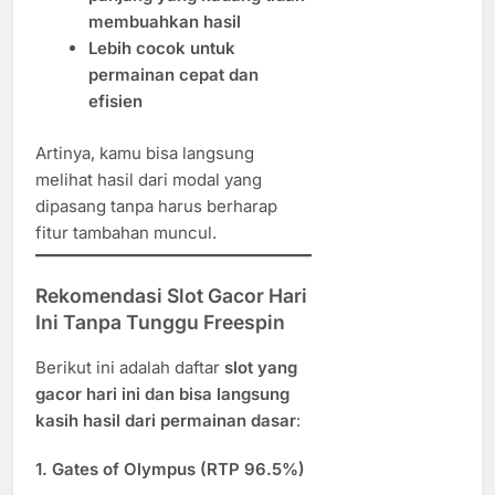
membuahkan hasil
Lebih cocok untuk
permainan cepat dan
efisien
Artinya, kamu bisa langsung
melihat hasil dari modal yang
dipasang tanpa harus berharap
fitur tambahan muncul.
Rekomendasi Slot Gacor Hari
Ini Tanpa Tunggu Freespin
Berikut ini adalah daftar
slot yang
gacor hari ini dan bisa langsung
kasih hasil dari permainan dasar
:
1.
Gates of Olympus (RTP 96.5%)