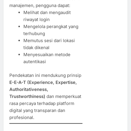
manajemen, pengguna dapat:
Melihat dan mengaudit
riwayat login
Mengelola perangkat yang
terhubung
Memutus sesi dari lokasi
tidak dikenal
Menyesuaikan metode
autentikasi
Pendekatan ini mendukung prinsip
E-E-A-T (Experience, Expertise,
Authoritativeness,
Trustworthiness)
dan memperkuat
rasa percaya terhadap platform
digital yang transparan dan
profesional.