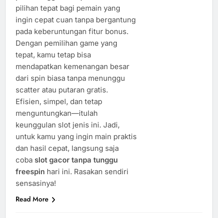
pilihan tepat bagi pemain yang
ingin cepat cuan tanpa bergantung
pada keberuntungan fitur bonus.
Dengan pemilihan game yang
tepat, kamu tetap bisa
mendapatkan kemenangan besar
dari spin biasa tanpa menunggu
scatter atau putaran gratis.
Efisien, simpel, dan tetap
menguntungkan—itulah
keunggulan slot jenis ini. Jadi,
untuk kamu yang ingin main praktis
dan hasil cepat, langsung saja
coba
slot gacor tanpa tunggu
freespin
hari ini. Rasakan sendiri
sensasinya!
Read More