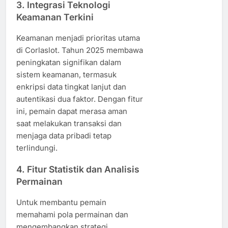
3.
Integrasi Teknologi
Keamanan Terkini
Keamanan menjadi prioritas utama
di Corlaslot. Tahun 2025 membawa
peningkatan signifikan dalam
sistem keamanan, termasuk
enkripsi data tingkat lanjut dan
autentikasi dua faktor. Dengan fitur
ini, pemain dapat merasa aman
saat melakukan transaksi dan
menjaga data pribadi tetap
terlindungi.
4.
Fitur Statistik dan Analisis
Permainan
Untuk membantu pemain
memahami pola permainan dan
mengembangkan strategi,