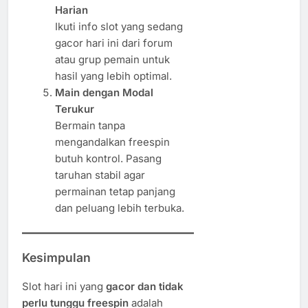
Harian
Ikuti info slot yang sedang
gacor hari ini dari forum
atau grup pemain untuk
hasil yang lebih optimal.
Main dengan Modal
Terukur
Bermain tanpa
mengandalkan freespin
butuh kontrol. Pasang
taruhan stabil agar
permainan tetap panjang
dan peluang lebih terbuka.
Kesimpulan
Slot hari ini yang
gacor dan tidak
perlu tunggu freespin
adalah