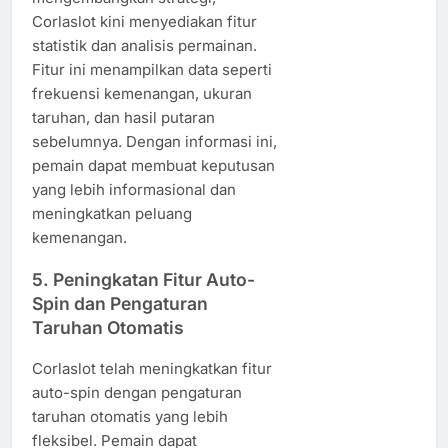
Corlaslot kini menyediakan fitur
statistik dan analisis permainan.
Fitur ini menampilkan data seperti
frekuensi kemenangan, ukuran
taruhan, dan hasil putaran
sebelumnya. Dengan informasi ini,
pemain dapat membuat keputusan
yang lebih informasional dan
meningkatkan peluang
kemenangan.
5.
Peningkatan Fitur Auto-
Spin dan Pengaturan
Taruhan Otomatis
Corlaslot telah meningkatkan fitur
auto-spin dengan pengaturan
taruhan otomatis yang lebih
fleksibel. Pemain dapat