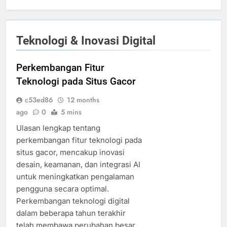
Teknologi & Inovasi Digital
Perkembangan Fitur
Teknologi pada Situs Gacor
c53ed86
12 months
ago
0
5 mins
Ulasan lengkap tentang
perkembangan fitur teknologi pada
situs gacor, mencakup inovasi
desain, keamanan, dan integrasi AI
untuk meningkatkan pengalaman
pengguna secara optimal.
Perkembangan teknologi digital
dalam beberapa tahun terakhir
telah membawa perubahan besar