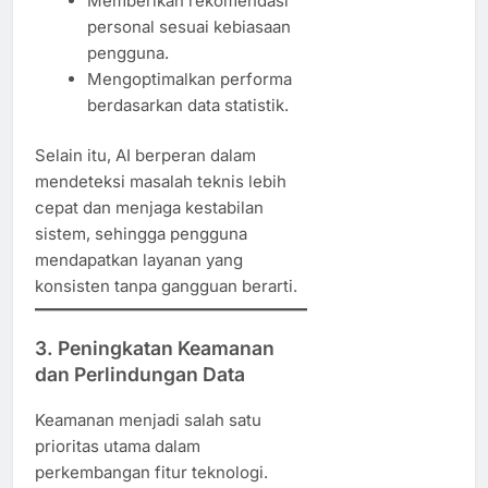
Memberikan rekomendasi
personal sesuai kebiasaan
pengguna.
Mengoptimalkan performa
berdasarkan data statistik.
Selain itu, AI berperan dalam
mendeteksi masalah teknis lebih
cepat dan menjaga kestabilan
sistem, sehingga pengguna
mendapatkan layanan yang
konsisten tanpa gangguan berarti.
3. Peningkatan Keamanan
dan Perlindungan Data
Keamanan menjadi salah satu
prioritas utama dalam
perkembangan fitur teknologi.