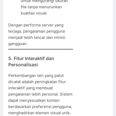
untuk mengurangi ukuran
file tanpa menurunkan
kualitas visual.
Dengan performa server yang
terjaga, pengalaman pengguna
menjadi lebih lancar dan minim
gangguan.
5. Fitur Interaktif dan
Personalisasi
Perkembangan lain yang patut
dicatat adalah peningkatan fitur
interaktif yang membuat
pengalaman lebih personal. Sistem
dapat menyesuaikan konten
berdasarkan preferensi pengguna,
menghadirkan elemen visual unik,