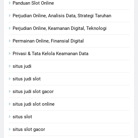
Panduan Slot Online
Perjudian Online, Analisis Data, Strategi Taruhan
Perjudian Online, Keamanan Digital, Teknologi
Permainan Online, Finansial Digital
Privasi & Tata Kelola Keamanan Data
situs judi
situs judi slot
situs judi slot gacor
situs judi slot online
situs slot
situs slot gacor