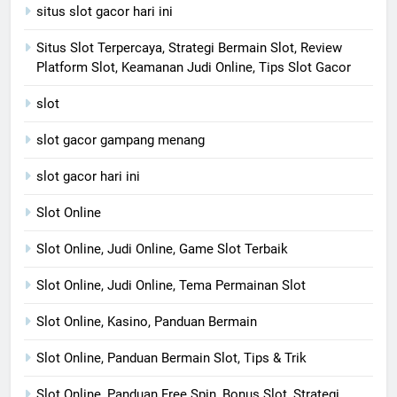
situs slot gacor hari ini
Situs Slot Terpercaya, Strategi Bermain Slot, Review
Platform Slot, Keamanan Judi Online, Tips Slot Gacor
slot
slot gacor gampang menang
slot gacor hari ini
Slot Online
Slot Online, Judi Online, Game Slot Terbaik
Slot Online, Judi Online, Tema Permainan Slot
Slot Online, Kasino, Panduan Bermain
Slot Online, Panduan Bermain Slot, Tips & Trik
Slot Online, Panduan Free Spin, Bonus Slot, Strategi