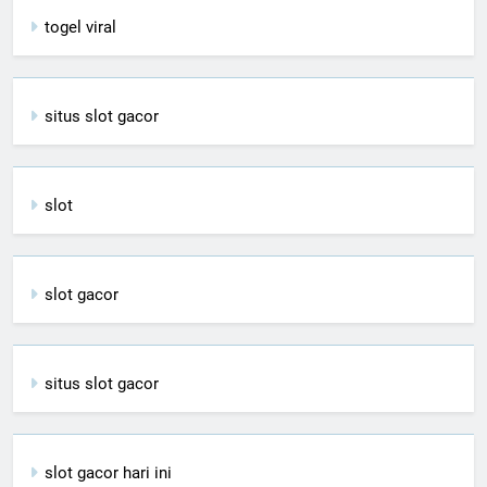
togel viral
situs slot gacor
slot
slot gacor
situs slot gacor
slot gacor hari ini