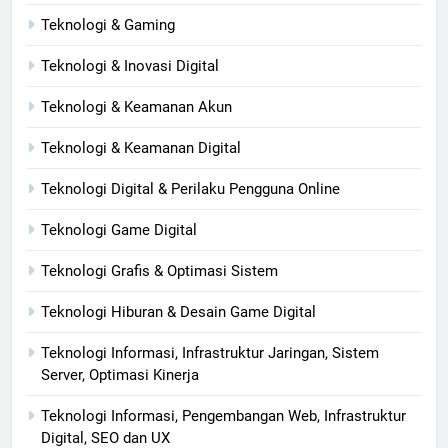
Teknologi & Gaming
Teknologi & Inovasi Digital
Teknologi & Keamanan Akun
Teknologi & Keamanan Digital
Teknologi Digital & Perilaku Pengguna Online
Teknologi Game Digital
Teknologi Grafis & Optimasi Sistem
Teknologi Hiburan & Desain Game Digital
Teknologi Informasi, Infrastruktur Jaringan, Sistem
Server, Optimasi Kinerja
Teknologi Informasi, Pengembangan Web, Infrastruktur
Digital, SEO dan UX