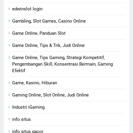
edwinslot login
Gambling, Slot Games, Casino Online
Game Online, Panduan Slot
Game Online, Tips & Trik, Judi Online
Game Online, Tips Gaming, Strategi Kompetitif,
Pengembangan Skill, Konsentrasi Bermain, Gaming
Efektif
Game, Kasino, Hiburan
Gaming Online, Slot Online, Judi Online
Industri iGaming
info situs
info situs gacor