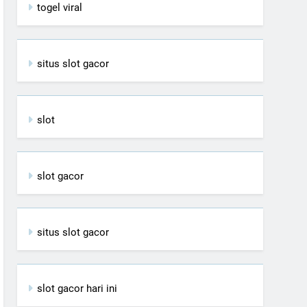
togel viral
situs slot gacor
slot
slot gacor
situs slot gacor
slot gacor hari ini