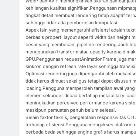
WebP dan AVIF memungkinkan ukuran gambar jauh l
kehilangan kualitas signifikan.Penggunaan mipma
tingkat detail membuat rendering tetap adaptif terh
sehingga tidak ada pemborosan komputasi.
Aspek lain yang memengaruhi efisiensi adalah tekn
berbasis properti layout seperti width dan height 
besar yang membebani pipeline rendering.Jauh lebi
menggunakan transform atau opacity karena dimak
GPU.Penggunaan requestAnimationFrame juga mem
sinkron dengan refresh rate layar sehingga transisi 
Optimasi rendering juga dipengaruhi oleh mekanism
tidak harus dimuat sekaligus tetapi dapat disusun m
loading.Pengguna memperoleh tampilan awal yang
elemen sekunder diload bertahap melalui lazy loadin
meningkatkan perceived performance karena siste
meskipun pemuatan penuh belum selesai.
Selain faktor teknis, pengelolaan responsivitas UI t
terhadap efisiensi.Pengguna mengakses platform d
berbeda beda sehingga engine grafis harus mamp