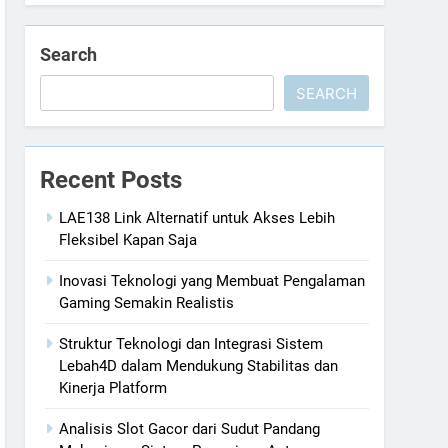
Search
SEARCH
Recent Posts
LAE138 Link Alternatif untuk Akses Lebih
Fleksibel Kapan Saja
Inovasi Teknologi yang Membuat Pengalaman
Gaming Semakin Realistis
Struktur Teknologi dan Integrasi Sistem
Lebah4D dalam Mendukung Stabilitas dan
Kinerja Platform
Analisis Slot Gacor dari Sudut Pandang