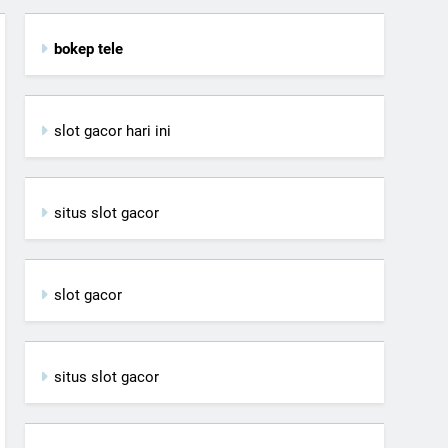
bokep tele
slot gacor hari ini
situs slot gacor
slot gacor
situs slot gacor