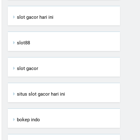
slot gacor hari ini
slot88
slot gacor
situs slot gacor hari ini
bokep indo