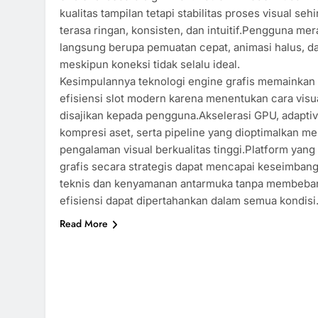
kualitas tampilan tetapi stabilitas proses visual s
terasa ringan, konsisten, dan intuitif.Pengguna me
langsung berupa pemuatan cepat, animasi halus, da
meskipun koneksi tidak selalu ideal.
Kesimpulannya teknologi engine grafis memainkan
efisiensi slot modern karena menentukan cara visu
disajikan kepada pengguna.Akselerasi GPU, adaptiv
kompresi aset, serta pipeline yang dioptimalkan me
pengalaman visual berkualitas tinggi.Platform yan
grafis secara strategis dapat mencapai keseimban
teknis dan kenyamanan antarmuka tanpa membeban
efisiensi dapat dipertahankan dalam semua kondisi
Read More