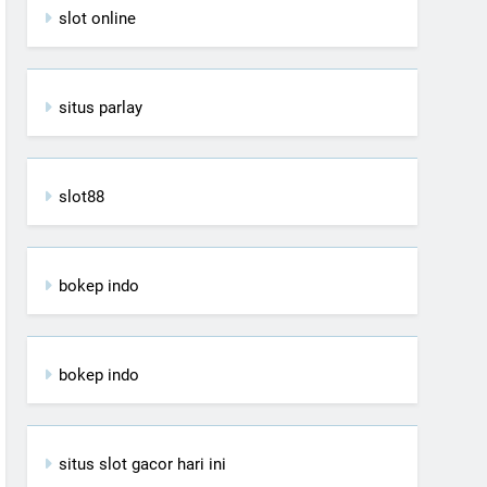
slot online
situs parlay
slot88
bokep indo
bokep indo
situs slot gacor hari ini