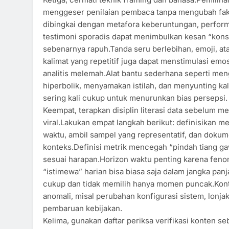
menggeser penilaian pembaca tanpa mengubah fak
dibingkai dengan metafora keberuntungan, perform
testimoni sporadis dapat menimbulkan kesan “kon
sebenarnya rapuh.Tanda seru berlebihan, emoji, a
kalimat yang repetitif juga dapat menstimulasi emo
analitis melemah.Alat bantu sederhana seperti me
hiperbolik, menyamakan istilah, dan menyunting kal
sering kali cukup untuk menurunkan bias persepsi.
Keempat, terapkan disiplin literasi data sebelum m
viral.Lakukan empat langkah berikut: definisikan me
waktu, ambil sampel yang representatif, dan doku
konteks.Definisi metrik mencegah “pindah tiang gaw
sesuai harapan.Horizon waktu penting karena fen
“istimewa” harian bisa biasa saja dalam jangka pa
cukup dan tidak memilih hanya momen puncak.Kon
anomali, misal perubahan konfigurasi sistem, lonjaka
pembaruan kebijakan.
Kelima, gunakan daftar periksa verifikasi konten 