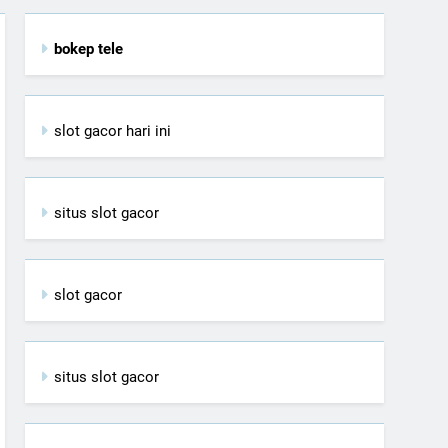
bokep tele
slot gacor hari ini
situs slot gacor
slot gacor
situs slot gacor