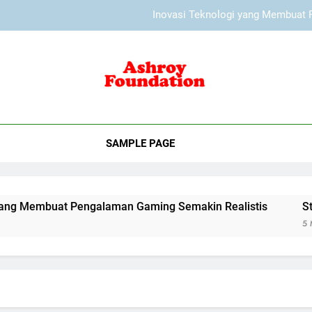
Inovasi Teknologi yang Membuat 
Struktur Teknologi dan Integrasi Sistem Lebah4D dalam Mend
Analisis Slot Gacor dari Sudut Pandang Mekanisme Sistem P
roy Foundation
LAE138 Link Alternatif 
oyek Kemanusiaan Dari Ashroy Foundation.
Inovasi Teknologi yang Membuat 
SAMPLE PAGE
Struktur Teknologi dan Integrasi Sistem Lebah4D dalam Mend
Analisis Slot Gacor dari Sudut Pandang Mekanisme Sistem P
buat Pengalaman Gaming Semakin Realistis
Struktur T
5 Months Ago