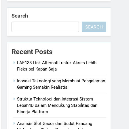
Search
SEARCH
Recent Posts
LAE138 Link Alternatif untuk Akses Lebih
Fleksibel Kapan Saja
Inovasi Teknologi yang Membuat Pengalaman
Gaming Semakin Realistis
Struktur Teknologi dan Integrasi Sistem
Lebah4D dalam Mendukung Stabilitas dan
Kinerja Platform
Analisis Slot Gacor dari Sudut Pandang