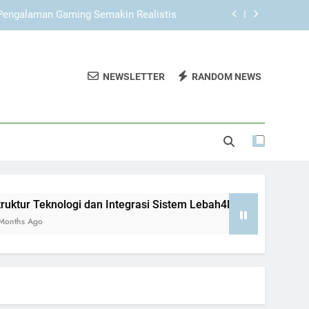
Pengalaman Gaming Semakin Realistis
ukung Stabilitas dan Kinerja Platform
ermainan:Antara Persepsi dan Realitas
NEWSLETTER
RANDOM NEWS
Probabilitas
untuk Akses Lebih Fleksibel Kapan Saja
Pengalaman Gaming Semakin Realistis
ukung Stabilitas dan Kinerja Platform
ermainan:Antara Persepsi dan Realitas
eknologi dan Integrasi Sistem Lebah4D dalam Mendukung Stabil
Probabilitas