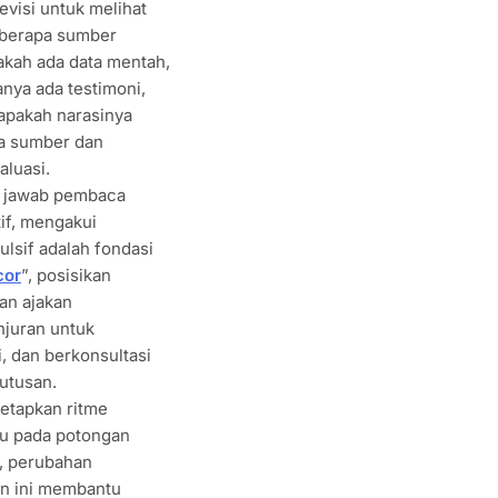
evisi untuk melihat
eberapa sumber
akah ada data mentah,
anya ada testimoni,
 apakah narasinya
ga sumber dan
aluasi.
g jawab pembaca
if, mengakui
ulsif adalah fondasi
cor
”, posisikan
kan ajakan
njuran untuk
, dan berkonsultasi
utusan.
Tetapkan ritme
pu pada potongan
i, perubahan
an ini membantu