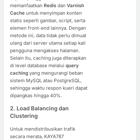
memanfaatkan
Redis
dan
Varnish
Cache
untuk menyimpan konten
statis seperti gambar, script, serta
elemen front-end lainnya. Dengan
metode ini, data tidak perlu dimuat
ulang dari server utama setiap kali
pengguna mengakses halaman.
Selain itu, caching juga diterapkan
di level database melalui
query
caching
yang mengurangi beban
sistem MySQL atau PostgreSQL,
sehingga waktu respon kueri dapat
dipangkas hingga 40%.
2.
Load Balancing dan
Clustering
Untuk mendistribusikan trafik
secara merata, KAYA787