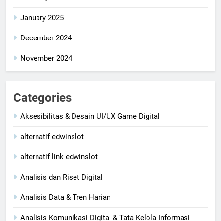
January 2025
December 2024
November 2024
Categories
Aksesibilitas & Desain UI/UX Game Digital
alternatif edwinslot
alternatif link edwinslot
Analisis dan Riset Digital
Analisis Data & Tren Harian
Analisis Komunikasi Digital & Tata Kelola Informasi