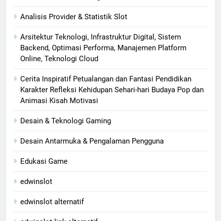
Analisis Provider & Statistik Slot
Arsitektur Teknologi, Infrastruktur Digital, Sistem
Backend, Optimasi Performa, Manajemen Platform
Online, Teknologi Cloud
Cerita Inspiratif Petualangan dan Fantasi Pendidikan
Karakter Refleksi Kehidupan Sehari-hari Budaya Pop dan
Animasi Kisah Motivasi
Desain & Teknologi Gaming
Desain Antarmuka & Pengalaman Pengguna
Edukasi Game
edwinslot
edwinslot alternatif