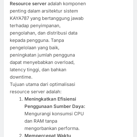
Resource server
adalah komponen
penting dalam arsitektur sistem
KAYA787 yang bertanggung jawab
terhadap penyimpanan,
pengolahan, dan distribusi data
kepada pengguna. Tanpa
pengelolaan yang baik,
peningkatan jumlah pengguna
dapat menyebabkan overload,
latency tinggi, dan bahkan
downtime.
Tujuan utama dari optimalisasi
resource server adalah:
Meningkatkan Efisiensi
Penggunaan Sumber Daya:
Mengurangi konsumsi CPU
dan RAM tanpa
mengorbankan performa.
Mempercepat Waktu