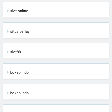
slot online
situs parlay
slot88
bokep indo
bokep indo