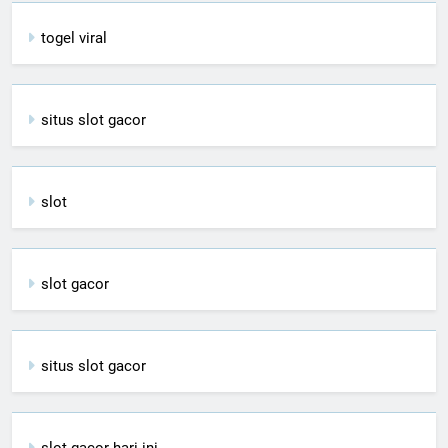
togel viral
situs slot gacor
slot
slot gacor
situs slot gacor