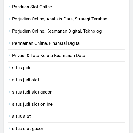
Panduan Slot Online
Perjudian Online, Analisis Data, Strategi Taruhan
Perjudian Online, Keamanan Digital, Teknologi
Permainan Online, Finansial Digital
Privasi & Tata Kelola Keamanan Data
situs judi
situs judi slot
situs judi slot gacor
situs judi slot online
situs slot
situs slot gacor