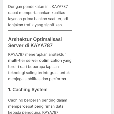
Dengan pendekatan ini, KAYA787
dapat mempertahankan kualitas
layanan prima bahkan saat terjadi
lonjakan trafik yang signifikan.
Arsitektur Optimalisasi
Server di KAYA787
KAYA787 menerapkan arsitektur
multi-tier server optimization
yang
terdiri dari beberapa lapisan
teknologi saling terintegrasi untuk
menjaga stabilitas dan performa.
1.
Caching System
Caching berperan penting dalam
mempercepat pengiriman data
kepada pengguna. KAYA787