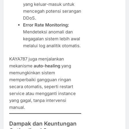
yang keluar-masuk untuk
mencegah potensi serangan
DDoS.
Error Rate Monitoring:
Mendeteksi anomali dan
kegagalan sistem lebih awal
melalui log analitik otomatis.
KAYA787 juga menjalankan
mekanisme
auto-healing
yang
memungkinkan sistem
memperbaiki gangguan ringan
secara otomatis, seperti restart
service atau mengganti instance
yang gagal, tanpa intervensi
manual.
Dampak dan Keuntungan