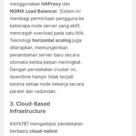
menggunakan
HAProxy
dan
NGINX Load Balancer
. Sistem ini
membagi permintaan pengguna ke
beberapa node server yang aktif,
mencegah overload pada satu titik.
Teknologi
horizontal scaling
juga
diterapkan, memungkinkan
penambahan server baru secara
otomatis ketika beban meningkat.
Dengan pendekatan cluster ini,
downtime hampir tidak terjadi
karena setiap node bekerja secara
paralel dan redundan.
3.
Cloud-Based
Infrastructure
KAYA787 mengadopsi pendekatan
berbasis
cloud-native