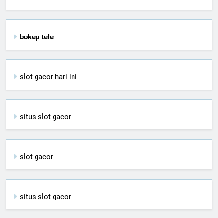
bokep tele
slot gacor hari ini
situs slot gacor
slot gacor
situs slot gacor