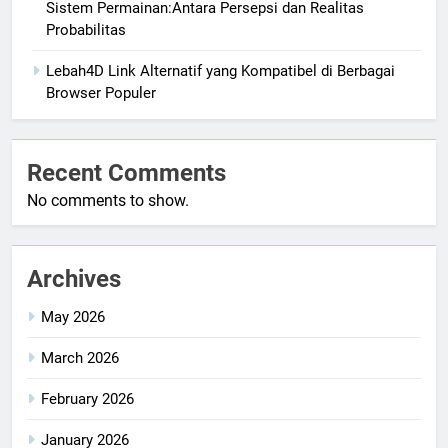
Sistem Permainan:Antara Persepsi dan Realitas
Probabilitas
Lebah4D Link Alternatif yang Kompatibel di Berbagai
Browser Populer
Recent Comments
No comments to show.
Archives
May 2026
March 2026
February 2026
January 2026