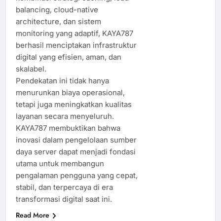
balancing, cloud-native
architecture, dan sistem
monitoring yang adaptif, KAYA787
berhasil menciptakan infrastruktur
digital yang efisien, aman, dan
skalabel.
Pendekatan ini tidak hanya
menurunkan biaya operasional,
tetapi juga meningkatkan kualitas
layanan secara menyeluruh.
KAYA787 membuktikan bahwa
inovasi dalam pengelolaan sumber
daya server dapat menjadi fondasi
utama untuk membangun
pengalaman pengguna yang cepat,
stabil, dan terpercaya di era
transformasi digital saat ini.
Read More