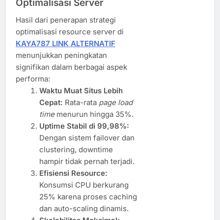
Optimalisasi Server
Hasil dari penerapan strategi
optimalisasi resource server di
KAYA787 LINK ALTERNATIF
menunjukkan peningkatan
signifikan dalam berbagai aspek
performa:
Waktu Muat Situs Lebih
Cepat:
Rata-rata
page load
time
menurun hingga 35%.
Uptime Stabil di 99,98%:
Dengan sistem failover dan
clustering, downtime
hampir tidak pernah terjadi.
Efisiensi Resource:
Konsumsi CPU berkurang
25% karena proses caching
dan auto-scaling dinamis.