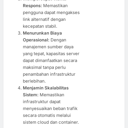
Respons:
Memastikan
pengguna dapat mengakses
link alternatif dengan
kecepatan stabil.
Menurunkan Biaya
Operasional:
Dengan
manajemen sumber daya
yang tepat, kapasitas server
dapat dimanfaatkan secara
maksimal tanpa perlu
penambahan infrastruktur
berlebihan.
Menjamin Skalabilitas
Sistem:
Memastikan
infrastruktur dapat
menyesuaikan beban trafik
secara otomatis melalui
sistem cloud dan container.