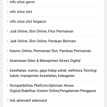
info situs gacor
info situs slot
info situs slot tergacor
Judi Online, Slot Online, Fitur Permainan
Judi Online, Slot Online, Panduan Bermain
Kasino Online, Permainan Slot, Panduan Permainan
Keamanan Siber & Manajemen Akses Digital
kesehatan, nutrisi, gaya hidup sehat, wellness, fisiologi
tubuh, manajemen kesehatan, kebugaran
Kompatibilitas Platform,Optimasi Akses
Digital,Stabilitas Sistem Online,Pengalaman Pengguna
link alternatif edwinslot