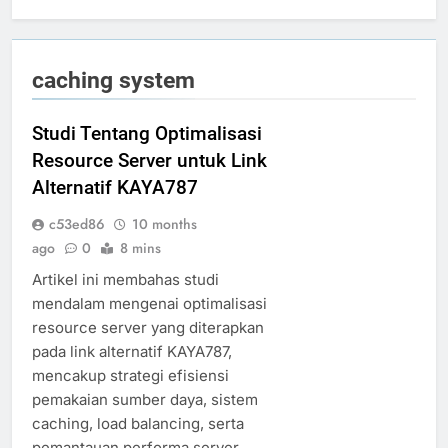
caching system
Studi Tentang Optimalisasi
Resource Server untuk Link
Alternatif KAYA787
c53ed86
10 months
ago
0
8 mins
Artikel ini membahas studi
mendalam mengenai optimalisasi
resource server yang diterapkan
pada link alternatif KAYA787,
mencakup strategi efisiensi
pemakaian sumber daya, sistem
caching, load balancing, serta
pemantauan performa server