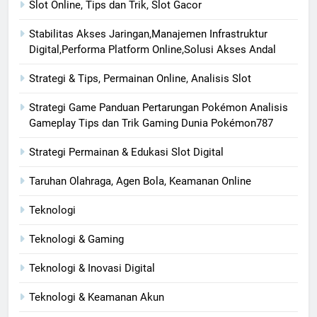
Slot Online, Tips dan Trik, Slot Gacor
Stabilitas Akses Jaringan,Manajemen Infrastruktur
Digital,Performa Platform Online,Solusi Akses Andal
Strategi & Tips, Permainan Online, Analisis Slot
Strategi Game Panduan Pertarungan Pokémon Analisis
Gameplay Tips dan Trik Gaming Dunia Pokémon787
Strategi Permainan & Edukasi Slot Digital
Taruhan Olahraga, Agen Bola, Keamanan Online
Teknologi
Teknologi & Gaming
Teknologi & Inovasi Digital
Teknologi & Keamanan Akun