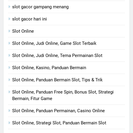
slot gacor gampang menang
slot gacor hari ini
Slot Online
Slot Online, Judi Online, Game Slot Terbaik
Slot Online, Judi Online, Tema Permainan Slot
Slot Online, Kasino, Panduan Bermain
Slot Online, Panduan Bermain Slot, Tips & Trik
Slot Online, Panduan Free Spin, Bonus Slot, Strategi
Bermain, Fitur Game
Slot Online, Panduan Permainan, Casino Online
Slot Online, Strategi Slot, Panduan Bermain Slot