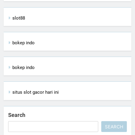
slot88
bokep indo
bokep indo
situs slot gacor hari ini
Search
SEARCH