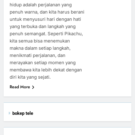
hidup adalah perjalanan yang
penuh warna, dan kita harus berani
untuk menyusuri hari dengan hati
yang terbuka dan langkah yang
penuh semangat. Seperti Pikachu,
kita semua bisa menemukan
makna dalam setiap langkah,
menikmati perjalanan, dan
merayakan setiap momen yang
membawa kita lebih dekat dengan
diri kita yang sejati.
Read More
bokep tele