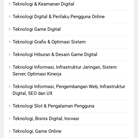
Teknologi & Keamanan Digital
Teknologi Digital & Perilaku Pengguna Online
Teknologi Game Digital
Teknologi Grafis & Optimasi Sistem
Teknologi Hiburan & Desain Game Digital
Teknologi Informasi, Infrastruktur Jaringan, Sistem
Server, Optimasi Kinerja
Teknologi Informasi, Pengembangan Web, Infrastruktur
Digital, SEO dan UX
Teknologi Slot & Pengalaman Pengguna
Teknologi, Bisnis Digital, Inovasi
Teknologi, Game Online