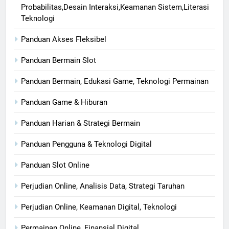
Probabilitas,Desain Interaksi,Keamanan Sistem,Literasi
Teknologi
Panduan Akses Fleksibel
Panduan Bermain Slot
Panduan Bermain, Edukasi Game, Teknologi Permainan
Panduan Game & Hiburan
Panduan Harian & Strategi Bermain
Panduan Pengguna & Teknologi Digital
Panduan Slot Online
Perjudian Online, Analisis Data, Strategi Taruhan
Perjudian Online, Keamanan Digital, Teknologi
Permainan Online, Finansial Digital