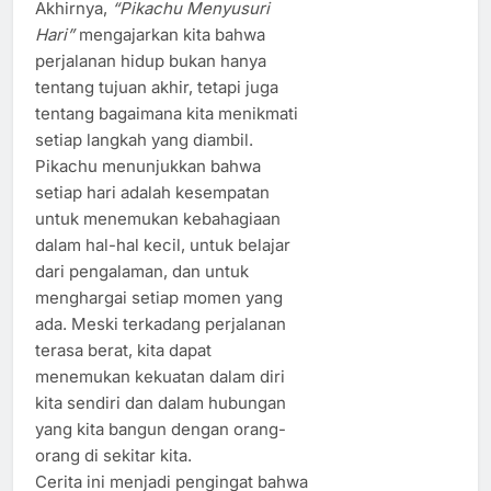
Akhirnya,
“Pikachu Menyusuri
Hari”
mengajarkan kita bahwa
perjalanan hidup bukan hanya
tentang tujuan akhir, tetapi juga
tentang bagaimana kita menikmati
setiap langkah yang diambil.
Pikachu menunjukkan bahwa
setiap hari adalah kesempatan
untuk menemukan kebahagiaan
dalam hal-hal kecil, untuk belajar
dari pengalaman, dan untuk
menghargai setiap momen yang
ada. Meski terkadang perjalanan
terasa berat, kita dapat
menemukan kekuatan dalam diri
kita sendiri dan dalam hubungan
yang kita bangun dengan orang-
orang di sekitar kita.
Cerita ini menjadi pengingat bahwa