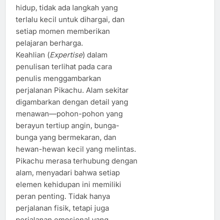
hidup, tidak ada langkah yang
terlalu kecil untuk dihargai, dan
setiap momen memberikan
pelajaran berharga.
Keahlian (
Expertise
) dalam
penulisan terlihat pada cara
penulis menggambarkan
perjalanan Pikachu. Alam sekitar
digambarkan dengan detail yang
menawan—pohon-pohon yang
berayun tertiup angin, bunga-
bunga yang bermekaran, dan
hewan-hewan kecil yang melintas.
Pikachu merasa terhubung dengan
alam, menyadari bahwa setiap
elemen kehidupan ini memiliki
peran penting. Tidak hanya
perjalanan fisik, tetapi juga
perjalanan emosional yang