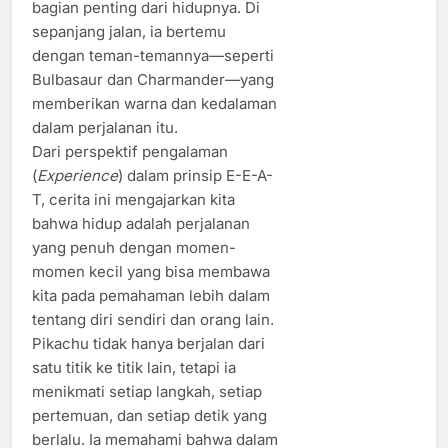
bagian penting dari hidupnya. Di
sepanjang jalan, ia bertemu
dengan teman-temannya—seperti
Bulbasaur dan Charmander—yang
memberikan warna dan kedalaman
dalam perjalanan itu.
Dari perspektif pengalaman
(
Experience
) dalam prinsip E-E-A-
T, cerita ini mengajarkan kita
bahwa hidup adalah perjalanan
yang penuh dengan momen-
momen kecil yang bisa membawa
kita pada pemahaman lebih dalam
tentang diri sendiri dan orang lain.
Pikachu tidak hanya berjalan dari
satu titik ke titik lain, tetapi ia
menikmati setiap langkah, setiap
pertemuan, dan setiap detik yang
berlalu. Ia memahami bahwa dalam