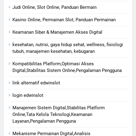
Judi Online, Slot Online, Panduan Bermain
Kasino Online, Permainan Slot, Panduan Permainan
Keamanan Siber & Manajemen Akses Digital
kesehatan, nutrisi, gaya hidup sehat, wellness, fisiologi
tubuh, manajemen kesehatan, kebugaran
Kompatibilitas Platform,Optimasi Akses
Digital,Stabilitas Sistem Online,Pengalaman Pengguna
link alternatif edwinslot
login edwinslot
Manajemen Sistem Digital,Stabilitas Platform
Online,Tata Kelola Teknologi,Keamanan
Layanan,Pengalaman Pengguna
Mekanisme Permainan Digital,Analisis