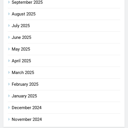
September 2025
August 2025
July 2025
June 2025
May 2025
April 2025
March 2025
February 2025
January 2025
December 2024
November 2024