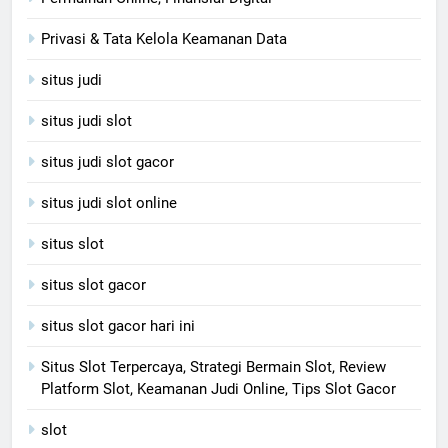
Privasi & Tata Kelola Keamanan Data
situs judi
situs judi slot
situs judi slot gacor
situs judi slot online
situs slot
situs slot gacor
situs slot gacor hari ini
Situs Slot Terpercaya, Strategi Bermain Slot, Review
Platform Slot, Keamanan Judi Online, Tips Slot Gacor
slot