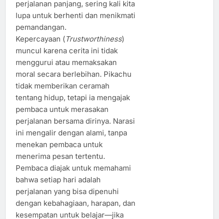
perjalanan panjang, sering kali kita
lupa untuk berhenti dan menikmati
pemandangan.
Kepercayaan (
Trustworthiness
)
muncul karena cerita ini tidak
menggurui atau memaksakan
moral secara berlebihan. Pikachu
tidak memberikan ceramah
tentang hidup, tetapi ia mengajak
pembaca untuk merasakan
perjalanan bersama dirinya. Narasi
ini mengalir dengan alami, tanpa
menekan pembaca untuk
menerima pesan tertentu.
Pembaca diajak untuk memahami
bahwa setiap hari adalah
perjalanan yang bisa dipenuhi
dengan kebahagiaan, harapan, dan
kesempatan untuk belajar—jika