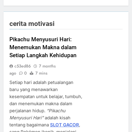
cerita motivasi
Pikachu Menyusuri Hari:
Menemukan Makna dalam
Setiap Langkah Kehidupan
c53ed86
7 months
ago
0
7 mins
Setiap hari adalah petualangan
baru yang menawarkan
kesempatan untuk belajar, tumbuh,
dan menemukan makna dalam
perjalanan hidup.
“Pikachu
Menyusuri Hari”
adalah kisah
tentang bagaimana
SLOT GACOR
,
sang Pokémon ikonik, menjalani