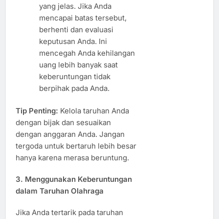
yang jelas. Jika Anda
mencapai batas tersebut,
berhenti dan evaluasi
keputusan Anda. Ini
mencegah Anda kehilangan
uang lebih banyak saat
keberuntungan tidak
berpihak pada Anda.
Tip Penting:
Kelola taruhan Anda
dengan bijak dan sesuaikan
dengan anggaran Anda. Jangan
tergoda untuk bertaruh lebih besar
hanya karena merasa beruntung.
3. Menggunakan Keberuntungan
dalam Taruhan Olahraga
Jika Anda tertarik pada taruhan