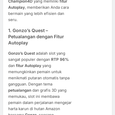
Champion4D
yang memiliki
fitur
Autoplay
, memberikan Anda cara
bermain yang lebih efisien dan
seru.
1.
Gonzo’s Quest –
Petualangan dengan Fitur
Autoplay
Gonzo’s Quest
adalah slot yang
sangat populer dengan
RTP 96%
dan
fitur Autoplay
yang
memungkinkan pemain untuk
menikmati putaran otomatis tanpa
gangguan. Dengan tema
petualangan
dan grafis 3D yang
memukau, slot ini membawa
pemain dalam perjalanan mengejar
harta karun di hutan Amazon
bersama
Gonzo
, seorang