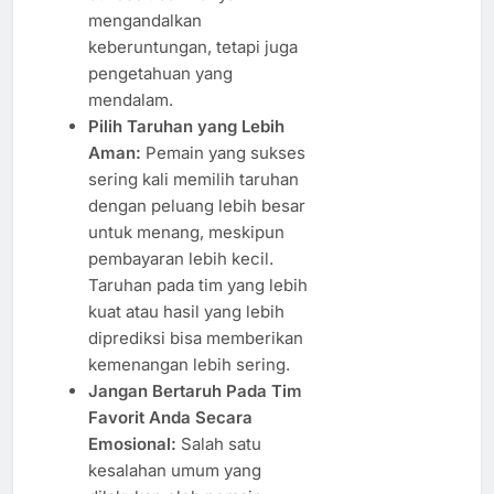
mengandalkan
keberuntungan, tetapi juga
pengetahuan yang
mendalam.
Pilih Taruhan yang Lebih
Aman:
Pemain yang sukses
sering kali memilih taruhan
dengan peluang lebih besar
untuk menang, meskipun
pembayaran lebih kecil.
Taruhan pada tim yang lebih
kuat atau hasil yang lebih
diprediksi bisa memberikan
kemenangan lebih sering.
Jangan Bertaruh Pada Tim
Favorit Anda Secara
Emosional:
Salah satu
kesalahan umum yang