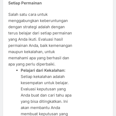
Setiap Permainan
Salah satu cara untuk
menggabungkan keberuntungan
dengan strategi adalah dengan
terus belajar dari setiap permainan
yang Anda ikuti. Evaluasi hasil
permainan Anda, baik kemenangan
maupun kekalahan, untuk
memahami apa yang berhasil dan
apa yang perlu diperbaiki.
Pelajari dari Kekalahan:
Setiap kekalahan adalah
kesempatan untuk belajar.
Evaluasi keputusan yang
Anda buat dan cari tahu apa
yang bisa ditingkatkan. Ini
akan membantu Anda
membuat keputusan yang