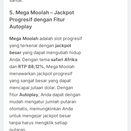
santai.
5.
Mega Moolah – Jackpot
Progresif dengan Fitur
Autoplay
Mega Moolah
adalah slot progresif
yang terkenal dengan
jackpot
besar
yang dapat mengubah hidup
Anda. Dengan tema
safari Afrika
dan
RTP 88,12%
, Mega Moolah
menawarkan jackpot progresif
yang sangat besar yang dapat
mencapai jutaan dolar. Dengan
fitur
Autoplay
, Anda dapat dengan
mudah mengatur jumlah putaran
otomatis, memungkinkan Anda
untuk mengejar jackpot besar
tanpa harus mengklik setiap
putaran.