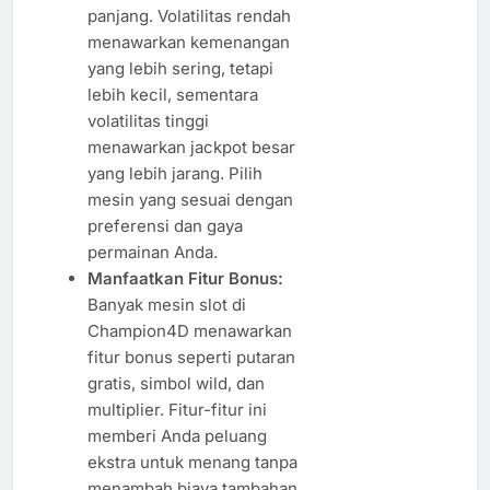
panjang. Volatilitas rendah
menawarkan kemenangan
yang lebih sering, tetapi
lebih kecil, sementara
volatilitas tinggi
menawarkan jackpot besar
yang lebih jarang. Pilih
mesin yang sesuai dengan
preferensi dan gaya
permainan Anda.
Manfaatkan Fitur Bonus:
Banyak mesin slot di
Champion4D menawarkan
fitur bonus seperti putaran
gratis, simbol wild, dan
multiplier. Fitur-fitur ini
memberi Anda peluang
ekstra untuk menang tanpa
menambah biaya tambahan.