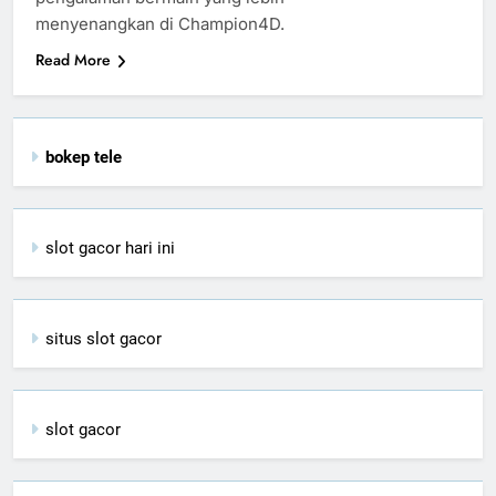
menyenangkan di Champion4D.
Read More
bokep tele
slot gacor hari ini
situs slot gacor
slot gacor