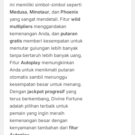
ini memiliki simbol-simbol seperti
Medusa
,
Minotaur
, dan
Phoenix
yang sangat mendetail. Fitur
wild
multipliers
menggandakan
kemenangan Anda, dan
putaran
gratis
memberi kesempatan untuk
memutar gulungan lebih banyak
tanpa bertaruh lebih banyak uang.
Fitur
Autoplay
memungkinkan
Anda untuk menikmati putaran
otomatis sambil menunggu
kesempatan besar untuk menang.
Dengan
jackpot progresif
yang
terus berkembang, Divine Fortune
adalah pilihan terbaik untuk
pemain yang ingin meraih
kemenangan besar dengan
kenyamanan tambahan dari
fitur
Autoplay
.