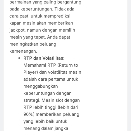
permainan yang paling bergantung
pada keberuntungan. Tidak ada
cara pasti untuk memprediksi
kapan mesin akan memberikan
jackpot, namun dengan memilih
mesin yang tepat, Anda dapat
meningkatkan peluang
kemenangan.
RTP dan Volatilitas:
Memahami RTP (Return to
Player) dan volatilitas mesin
adalah cara pertama untuk
menggabungkan
keberuntungan dengan
strategi. Mesin slot dengan
RTP lebih tinggi (lebih dari
96%) memberikan peluang
yang lebih baik untuk
menang dalam jangka