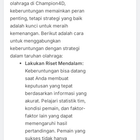
olahraga di Champion4D,
keberuntungan memainkan peran
penting, tetapi strategi yang baik
adalah kunci untuk meraih
kemenangan. Berikut adalah cara
untuk menggabungkan
keberuntungan dengan strategi
dalam taruhan olahraga:
Lakukan Riset Mendalam:
Keberuntungan bisa datang
saat Anda membuat
keputusan yang tepat
berdasarkan informasi yang
akurat. Pelajari statistik tim,
kondisi pemain, dan faktor-
faktor lain yang dapat
memengaruhi hasil
pertandingan. Pemain yang
sukses tidak hanya