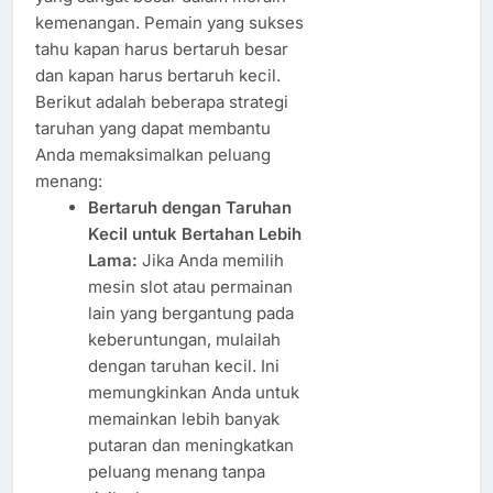
kemenangan. Pemain yang sukses
tahu kapan harus bertaruh besar
dan kapan harus bertaruh kecil.
Berikut adalah beberapa strategi
taruhan yang dapat membantu
Anda memaksimalkan peluang
menang:
Bertaruh dengan Taruhan
Kecil untuk Bertahan Lebih
Lama:
Jika Anda memilih
mesin slot atau permainan
lain yang bergantung pada
keberuntungan, mulailah
dengan taruhan kecil. Ini
memungkinkan Anda untuk
memainkan lebih banyak
putaran dan meningkatkan
peluang menang tanpa