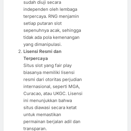
sudah diuji secara
independen oleh lembaga
terpercaya. RNG menjamin
setiap putaran slot
sepenuhnya acak, sehingga
tidak ada pola kemenangan
yang dimanipulasi.
Lisensi Resmi dan
Terpercaya
Situs slot yang fair play
biasanya memiliki lisensi
resmi dari otoritas perjudian
internasional, seperti MGA,
Curacao, atau UKGC. Lisensi
ini menunjukkan bahwa
situs diawasi secara ketat
untuk memastikan
permainan berjalan adil dan
transparan.