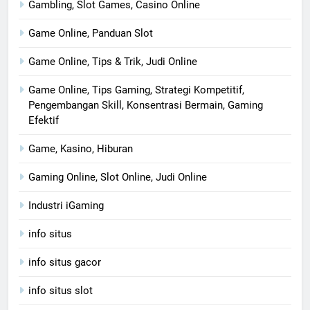
Gambling, Slot Games, Casino Online
Game Online, Panduan Slot
Game Online, Tips & Trik, Judi Online
Game Online, Tips Gaming, Strategi Kompetitif,
Pengembangan Skill, Konsentrasi Bermain, Gaming
Efektif
Game, Kasino, Hiburan
Gaming Online, Slot Online, Judi Online
Industri iGaming
info situs
info situs gacor
info situs slot