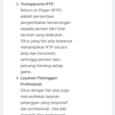
Transparansi RTP
Return to Player (RTP)
adalah persentase
pengembalian kemenangan
kepada pemain dari total
taruhan yang dilakukan.
Situs yang fair play biasanya
menampilkan RTP secara
jelas dan konsisten,
sehingga pemain tahu
peluang menang setiap
game.
Layanan Pelanggan
Profesional
Situs dengan fair play juga
menyediakan layanan
pelanggan yang responsif
dan profesional. Jika ada
masalah atau pertanyaan