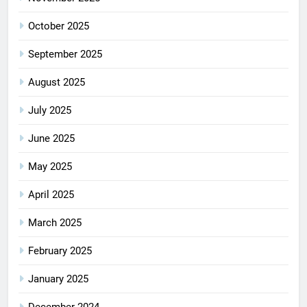
October 2025
September 2025
August 2025
July 2025
June 2025
May 2025
April 2025
March 2025
February 2025
January 2025