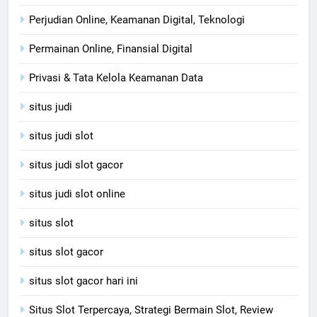
Perjudian Online, Keamanan Digital, Teknologi
Permainan Online, Finansial Digital
Privasi & Tata Kelola Keamanan Data
situs judi
situs judi slot
situs judi slot gacor
situs judi slot online
situs slot
situs slot gacor
situs slot gacor hari ini
Situs Slot Terpercaya, Strategi Bermain Slot, Review