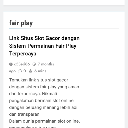
fair play
Link Situs Slot Gacor dengan
Sistem Permainan Fair Play
Terpercaya
c53ed86
7 months
ago
0
6 mins
Temukan link situs slot gacor
dengan sistem fair play yang aman
dan terpercaya. Nikmati
pengalaman bermain slot online
dengan peluang menang lebih adil
dan transparan.
Dalam dunia permainan slot online,
menemukan situs yang