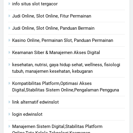
info situs slot tergacor
Judi Online, Slot Online, Fitur Permainan
Judi Online, Slot Online, Panduan Bermain
Kasino Online, Permainan Slot, Panduan Permainan
Keamanan Siber & Manajemen Akses Digital
kesehatan, nutrisi, gaya hidup sehat, wellness, fisiologi
tubuh, manajemen kesehatan, kebugaran
Kompatibilitas Platform,Optimasi Akses
Digital,Stabilitas Sistem Online,Pengalaman Pengguna
link alternatif edwinslot
login edwinslot
Manajemen Sistem Digital,Stabilitas Platform