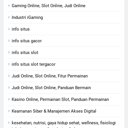
Gaming Online, Slot Online, Judi Online
Industri iGaming
info situs
info situs gacor
info situs slot
info situs slot tergacor
Judi Online, Slot Online, Fitur Permainan
Judi Online, Slot Online, Panduan Bermain
Kasino Online, Permainan Slot, Panduan Permainan
Keamanan Siber & Manajemen Akses Digital
kesehatan, nutrisi, gaya hidup sehat, wellness, fisiologi