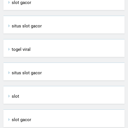
slot gacor
situs slot gacor
togel viral
situs slot gacor
slot
slot gacor