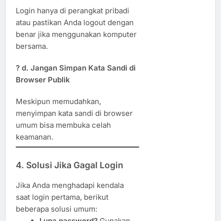
Login hanya di perangkat pribadi
atau pastikan Anda logout dengan
benar jika menggunakan komputer
bersama.
? d. Jangan Simpan Kata Sandi di
Browser Publik
Meskipun memudahkan,
menyimpan kata sandi di browser
umum bisa membuka celah
keamanan.
4. Solusi Jika Gagal Login
Jika Anda menghadapi kendala
saat login pertama, berikut
beberapa solusi umum:
Lupa password?
Gunakan