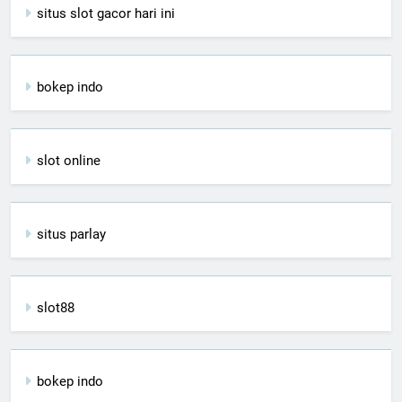
situs slot gacor hari ini
bokep indo
slot online
situs parlay
slot88
bokep indo