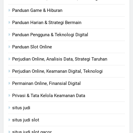
Panduan Game & Hiburan
Panduan Harian & Strategi Bermain
Panduan Pengguna & Teknologi Digital
Panduan Slot Online
Perjudian Online, Analisis Data, Strategi Taruhan
Perjudian Online, Keamanan Digital, Teknologi
Permainan Online, Finansial Digital
Privasi & Tata Kelola Keamanan Data
situs judi
situs judi slot
situs judi slot gacor