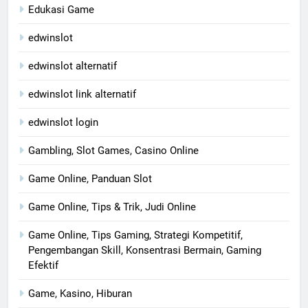
Edukasi Game
edwinslot
edwinslot alternatif
edwinslot link alternatif
edwinslot login
Gambling, Slot Games, Casino Online
Game Online, Panduan Slot
Game Online, Tips & Trik, Judi Online
Game Online, Tips Gaming, Strategi Kompetitif,
Pengembangan Skill, Konsentrasi Bermain, Gaming
Efektif
Game, Kasino, Hiburan