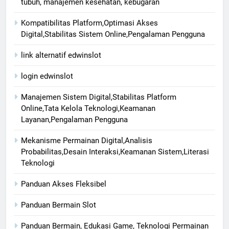
tubuh, manajemen kesehatan, kebugaran
Kompatibilitas Platform,Optimasi Akses
Digital,Stabilitas Sistem Online,Pengalaman Pengguna
link alternatif edwinslot
login edwinslot
Manajemen Sistem Digital,Stabilitas Platform
Online,Tata Kelola Teknologi,Keamanan
Layanan,Pengalaman Pengguna
Mekanisme Permainan Digital,Analisis
Probabilitas,Desain Interaksi,Keamanan Sistem,Literasi
Teknologi
Panduan Akses Fleksibel
Panduan Bermain Slot
Panduan Bermain, Edukasi Game, Teknologi Permainan