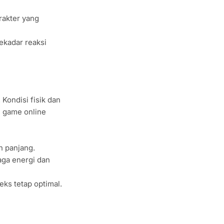
arakter yang
ekadar reaksi
 Kondisi fisik dan
m game online
n panjang.
ga energi dan
eks tetap optimal.