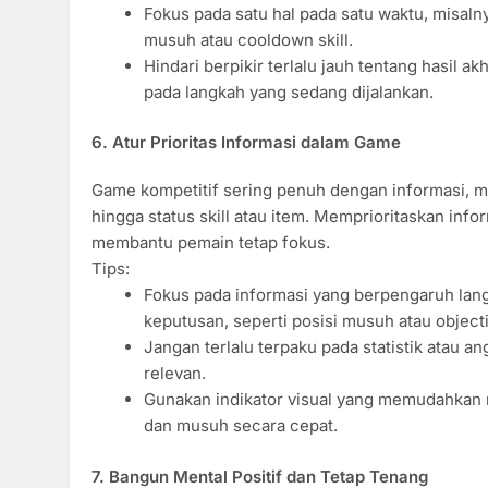
Fokus pada satu hal pada satu waktu, misaln
musuh atau cooldown skill.
Hindari berpikir terlalu jauh tentang hasil ak
pada langkah yang sedang dijalankan.
6. Atur Prioritas Informasi dalam Game
Game kompetitif sering penuh dengan informasi, mu
hingga status skill atau item. Memprioritaskan info
membantu pemain tetap fokus.
Tips:
Fokus pada informasi yang berpengaruh lan
keputusan, seperti posisi musuh atau object
Jangan terlalu terpaku pada statistik atau an
relevan.
Gunakan indikator visual yang memudahkan 
dan musuh secara cepat.
7. Bangun Mental Positif dan Tetap Tenang