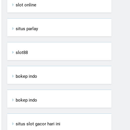
slot online
situs parlay
slot88
bokep indo
bokep indo
situs slot gacor hari ini