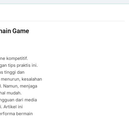
rmain Game
ne kompetitif.
n tips praktis ini.
s tinggi dan
a menurun, kesalahan
il. Namun, menjaga
hal mudah.
angguan dari media
 Artikel ini
performa bermain