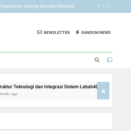
Pengalaman Gaming Semakin Realistis
ukung Stabilitas dan Kinerja Platform
ermainan:Antara Persepsi dan Realitas
NEWSLETTER
RANDOM NEWS
Probabilitas
untuk Akses Lebih Fleksibel Kapan Saja
Pengalaman Gaming Semakin Realistis
ukung Stabilitas dan Kinerja Platform
ermainan:Antara Persepsi dan Realitas
logi dan Integrasi Sistem Lebah4D dalam Mendukung Stabilita
Probabilitas