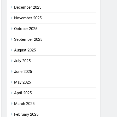
December 2025
November 2025
October 2025
September 2025
August 2025
July 2025
June 2025
May 2025
April 2025
March 2025
February 2025