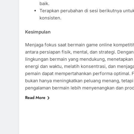
baik.
Terapkan perubahan di sesi berikutnya untuk 
konsisten.
Kesimpulan
Menjaga fokus saat bermain game online kompetiti
antara persiapan fisik, mental, dan strategi. Deng
lingkungan bermain yang mendukung, menetapkan 
energi dan waktu, melatih konsentrasi, dan menjaga 
pemain dapat mempertahankan performa optimal. F
bukan hanya meningkatkan peluang menang, tetap
pengalaman bermain lebih menyenangkan dan produ
Read More