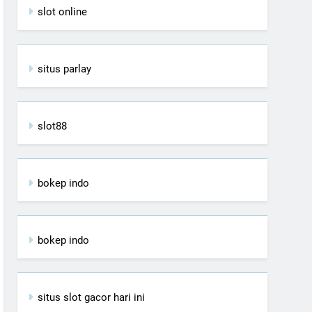
slot online
situs parlay
slot88
bokep indo
bokep indo
situs slot gacor hari ini