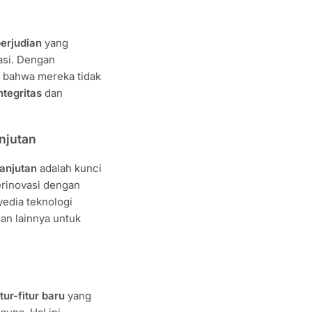
erjudian
yang
asi. Dengan
n bahwa mereka tidak
ntegritas
dan
anjutan
lanjutan
adalah kunci
erinovasi dengan
edia teknologi
an lainnya untuk
itur-fitur baru
yang