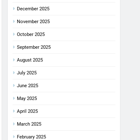
December 2025
November 2025
October 2025
September 2025
August 2025
July 2025
June 2025
May 2025
April 2025
March 2025
February 2025