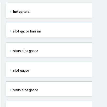
bokep tele
slot gacor hari ini
situs slot gacor
slot gacor
situs slot gacor