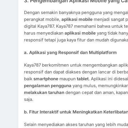
3. Pengembangan Aplikasi Mobile yang C
Dengan semakin banyaknya pengguna yang mengaks
perangkat mobile,
aplikasi mobile
menjadi sangat p
digital Kaya787. Kaya787 memahami bahwa untuk te
harus menyediakan
aplikasi mobile
yang tidak han
responsif tetapi juga kaya fitur dan mudah digunak
a.
Aplikasi yang Responsif dan Multiplatform
Kaya787 berkomitmen untuk mengembangkan aplika
responsif dan dapat diakses dengan lancar di berba
baik
smartphone
maupun
tablet
. Aplikasi ini dide
pengalaman pengguna
yang mulus, memungkinkan
melakukan taruhan
dengan cepat dan aman, kapan 
saja.
b.
Fitur Interaktif untuk Meningkatkan Keterlibata
Selain menyediakan akses taruhan yang lebih muda