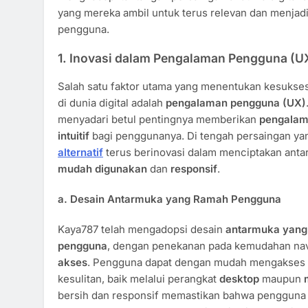
yang mereka ambil untuk terus relevan dan menjadi
pengguna.
1. Inovasi dalam Pengalaman Pengguna (U
Salah satu faktor utama yang menentukan kesukse
di dunia digital adalah
pengalaman pengguna (UX)
menyadari betul pentingnya memberikan
pengalam
intuitif
bagi penggunanya. Di tengah persaingan ya
alternatif
terus berinovasi dalam menciptakan ant
mudah digunakan
dan
responsif
.
a.
Desain Antarmuka yang Ramah Pengguna
Kaya787 telah mengadopsi desain
antarmuka yang
pengguna
, dengan penekanan pada kemudahan nav
akses
. Pengguna dapat dengan mudah mengakses b
kesulitan, baik melalui perangkat
desktop
maupun
bersih dan responsif memastikan bahwa pengguna