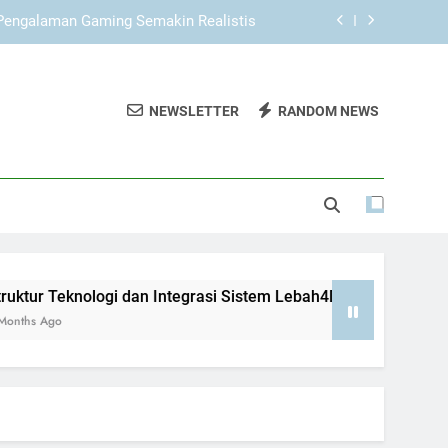
Pengalaman Gaming Semakin Realistis
ukung Stabilitas dan Kinerja Platform
ermainan:Antara Persepsi dan Realitas
NEWSLETTER
RANDOM NEWS
Probabilitas
untuk Akses Lebih Fleksibel Kapan Saja
Pengalaman Gaming Semakin Realistis
ukung Stabilitas dan Kinerja Platform
ermainan:Antara Persepsi dan Realitas
logi dan Integrasi Sistem Lebah4D dalam Mendukung Stabilita
Probabilitas