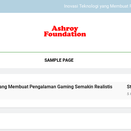
Inovasi Teknologi yang Membuat 
Struktur Teknologi dan Integrasi Sistem Lebah4D dalam Mend
Analisis Slot Gacor dari Sudut Pandang Mekanisme Sistem P
roy Foundation
LAE138 Link Alternatif 
oyek Kemanusiaan Dari Ashroy Foundation.
Inovasi Teknologi yang Membuat 
SAMPLE PAGE
Struktur Teknologi dan Integrasi Sistem Lebah4D dalam Mend
Analisis Slot Gacor dari Sudut Pandang Mekanisme Sistem P
t Pengalaman Gaming Semakin Realistis
Struktur Tekno
5 Months Ago