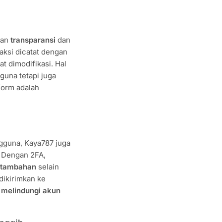
kan
transparansi
dan
aksi dicatat dengan
t dimodifikasi. Hal
guna tetapi juga
form adalah
guna, Kaya787 juga
. Dengan 2FA,
i tambahan
selain
dikirimkan ke
k
melindungi akun