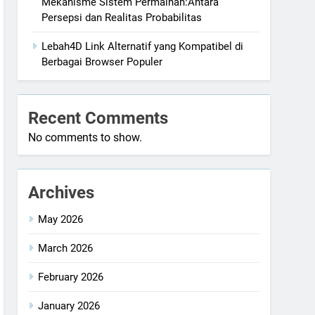
Mekanisme Sistem Permainan:Antara
Persepsi dan Realitas Probabilitas
Lebah4D Link Alternatif yang Kompatibel di
Berbagai Browser Populer
Recent Comments
No comments to show.
Archives
May 2026
March 2026
February 2026
January 2026