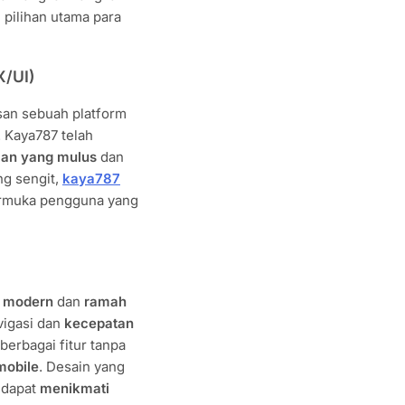
 pilihan utama para
X/UI)
san sebuah platform
. Kaya787 telah
an yang mulus
dan
ng sengit,
kaya787
armuka pengguna yang
 modern
dan
ramah
igasi dan
kecepatan
erbagai fitur tanpa
mobile
. Desain yang
 dapat
menikmati