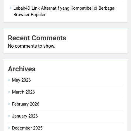
Lebah4D Link Alternatif yang Kompatibel di Berbagai
Browser Populer
Recent Comments
No comments to show.
Archives
May 2026
March 2026
February 2026
January 2026
December 2025