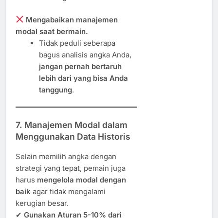
Mengabaikan manajemen
modal saat bermain.
Tidak peduli seberapa
bagus analisis angka Anda,
jangan pernah bertaruh
lebih dari yang bisa Anda
tanggung
.
7. Manajemen Modal dalam
Menggunakan Data Historis
Selain memilih angka dengan
strategi yang tepat, pemain juga
harus
mengelola modal dengan
baik
agar tidak mengalami
kerugian besar.
✔
Gunakan Aturan 5-10% dari