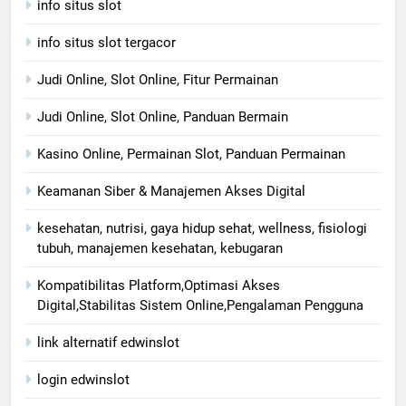
info situs slot
info situs slot tergacor
Judi Online, Slot Online, Fitur Permainan
Judi Online, Slot Online, Panduan Bermain
Kasino Online, Permainan Slot, Panduan Permainan
Keamanan Siber & Manajemen Akses Digital
kesehatan, nutrisi, gaya hidup sehat, wellness, fisiologi
tubuh, manajemen kesehatan, kebugaran
Kompatibilitas Platform,Optimasi Akses
Digital,Stabilitas Sistem Online,Pengalaman Pengguna
link alternatif edwinslot
login edwinslot