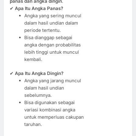
panas dan angka dingin
.
✔
Apa Itu Angka Panas?
Angka yang sering muncul
dalam hasil undian dalam
periode tertentu.
Bisa dianggap sebagai
angka dengan probabilitas
lebih tinggi untuk muncul
kembali.
✔
Apa Itu Angka Dingin?
Angka yang jarang muncul
dalam hasil undian
sebelumnya.
Bisa digunakan sebagai
variasi kombinasi angka
untuk memperluas cakupan
taruhan.