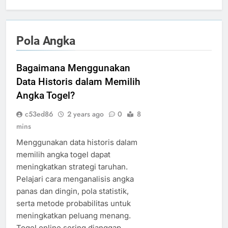
Pola Angka
Bagaimana Menggunakan
Data Historis dalam Memilih
Angka Togel?
c53ed86
2 years ago
0
8
mins
Menggunakan data historis dalam
memilih angka togel dapat
meningkatkan strategi taruhan.
Pelajari cara menganalisis angka
panas dan dingin, pola statistik,
serta metode probabilitas untuk
meningkatkan peluang menang.
Togel online sering dianggap