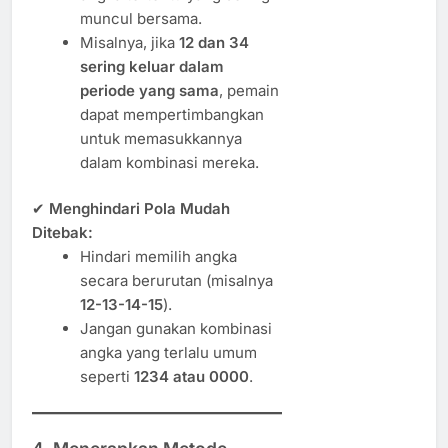
muncul bersama.
Misalnya, jika
12 dan 34
sering keluar dalam
periode yang sama
, pemain
dapat mempertimbangkan
untuk memasukkannya
dalam kombinasi mereka.
✔
Menghindari Pola Mudah
Ditebak:
Hindari memilih angka
secara berurutan (misalnya
12-13-14-15
).
Jangan gunakan kombinasi
angka yang terlalu umum
seperti
1234 atau 0000
.