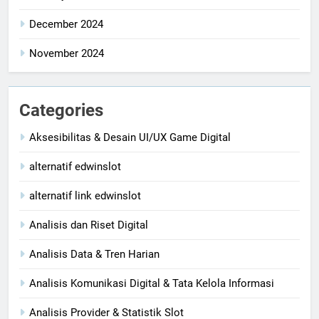
December 2024
November 2024
Categories
Aksesibilitas & Desain UI/UX Game Digital
alternatif edwinslot
alternatif link edwinslot
Analisis dan Riset Digital
Analisis Data & Tren Harian
Analisis Komunikasi Digital & Tata Kelola Informasi
Analisis Provider & Statistik Slot