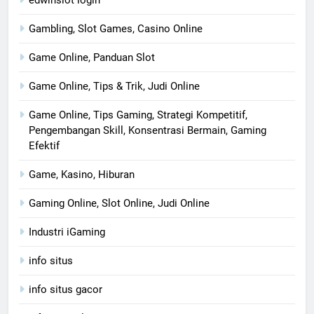
Gambling, Slot Games, Casino Online
Game Online, Panduan Slot
Game Online, Tips & Trik, Judi Online
Game Online, Tips Gaming, Strategi Kompetitif,
Pengembangan Skill, Konsentrasi Bermain, Gaming
Efektif
Game, Kasino, Hiburan
Gaming Online, Slot Online, Judi Online
Industri iGaming
info situs
info situs gacor