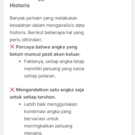
Historis
Banyak pemain yang melakukan
kesalahan dalam menganalisis data
historis. Berikut beberapa hal yang
perlu dihindari:
Percaya bahwa angka yang
belum muncul pasti akan keluar.
Faktanya, setiap angka tetap
memiliki peluang yang sama
setiap putaran.
Mengandalkan satu angka saja
untuk setiap taruhan.
Lebih baik menggunakan
kombinasi angka yang
bervariasi untuk
meningkatkan peluang
menang.