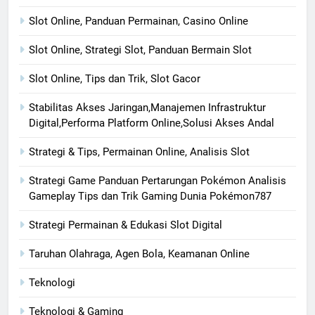
Slot Online, Panduan Permainan, Casino Online
Slot Online, Strategi Slot, Panduan Bermain Slot
Slot Online, Tips dan Trik, Slot Gacor
Stabilitas Akses Jaringan,Manajemen Infrastruktur
Digital,Performa Platform Online,Solusi Akses Andal
Strategi & Tips, Permainan Online, Analisis Slot
Strategi Game Panduan Pertarungan Pokémon Analisis
Gameplay Tips dan Trik Gaming Dunia Pokémon787
Strategi Permainan & Edukasi Slot Digital
Taruhan Olahraga, Agen Bola, Keamanan Online
Teknologi
Teknologi & Gaming