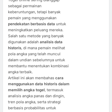
sebagai permainan
keberuntungan, tetapi banyak
pemain yang menggunakan
pendekatan berbasis data
untuk
meningkatkan peluang mereka.
Salah satu metode yang banyak
digunakan adalah
analisis data
historis
, di mana pemain melihat
pola angka yang telah muncul
dalam undian sebelumnya untuk
membantu menentukan kombinasi
angka terbaik.
Artikel ini akan membahas
cara
menggunakan data historis dalam
memilih angka togel
, termasuk
analisis angka panas dan dingin,
tren pola angka, serta strategi
berbasis probabilitas untuk