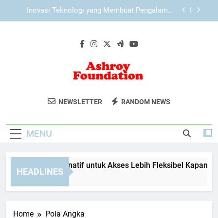
Skip
Struktur Teknologi dan Integrasi Sistem Lebah4D
to
dalam Mendukung Stabilitas dan Kinerja Platform
content
Analisis Slot Gacor dari Sudut Pandang
Mekanisme Sistem Permainan:Antara Persepsi
dan Realitas Probabilitas
LAE138 Link Alternatif untuk Akses Lebih
Fleksibel Kapan Saja
Inovasi Teknologi yang Membuat Pengalaman
Gaming Semakin Realistis
Ashroy
Dukung Proyek Kemanusiaan Dari
Struktur Teknologi dan Integrasi Sistem Lebah4D
NEWSLETTER
RANDOM NEWS
dalam Mendukung Stabilitas dan Kinerja Platform
Foundation
Ashroy Foundation.
Analisis Slot Gacor dari Sudut Pandang
Mekanisme Sistem Permainan:Antara Persepsi
MENU
dan Realitas Probabilitas
E138 Link Alternatif untuk Akses Lebih Fleksibel Kapan Saja
HEADLINES
onths Ago
Home
Pola Angka