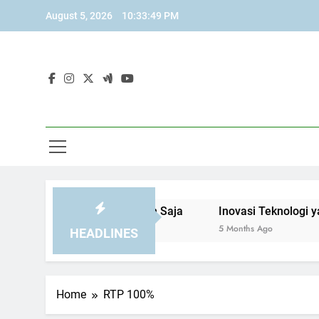
Skip
August 5, 2026
10:33:50 PM
to
content
Ash
Dukung Pr
ih Fleksibel Kapan Saja
Inovasi Teknologi yang Membua
5 Months Ago
HEADLINES
Home
RTP 100%