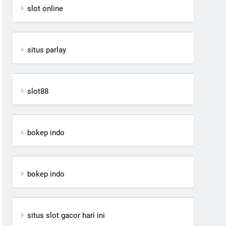
slot online
situs parlay
slot88
bokep indo
bokep indo
situs slot gacor hari ini