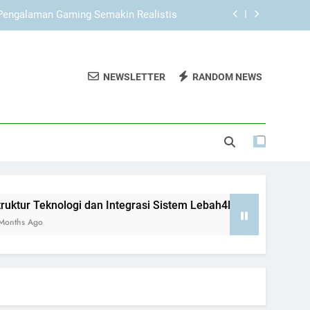
Pengalaman Gaming Semakin Realistis
ukung Stabilitas dan Kinerja Platform
ermainan:Antara Persepsi dan Realitas
NEWSLETTER
RANDOM NEWS
Probabilitas
untuk Akses Lebih Fleksibel Kapan Saja
Pengalaman Gaming Semakin Realistis
ukung Stabilitas dan Kinerja Platform
ermainan:Antara Persepsi dan Realitas
logi dan Integrasi Sistem Lebah4D dalam Mendukung Stabilita
Probabilitas