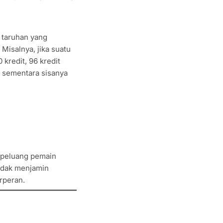
l taruhan yang
Misalnya, jika suatu
0 kredit, 96 kredit
 sementara sisanya
 peluang pemain
idak menjamin
erperan.