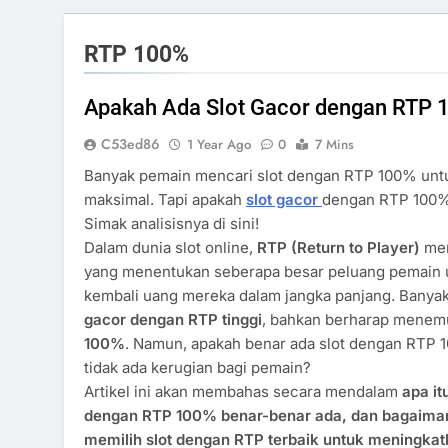
RTP 100%
Apakah Ada Slot Gacor dengan RTP 
C53ed86
1 Year Ago
0
7 Mins
Banyak pemain mencari slot dengan RTP 100% unt
maksimal. Tapi apakah
slot gacor
dengan RTP 100%
Simak analisisnya di sini!
Dalam dunia slot online,
RTP (Return to Player)
men
yang menentukan seberapa besar peluang pemain
kembali uang mereka dalam jangka panjang. Bany
gacor dengan RTP tinggi
, bahkan berharap menem
100%
. Namun, apakah benar ada slot dengan RTP
tidak ada kerugian bagi pemain?
Artikel ini akan membahas secara mendalam
apa it
dengan RTP 100% benar-benar ada, dan bagaima
memilih slot dengan RTP terbaik untuk meningka