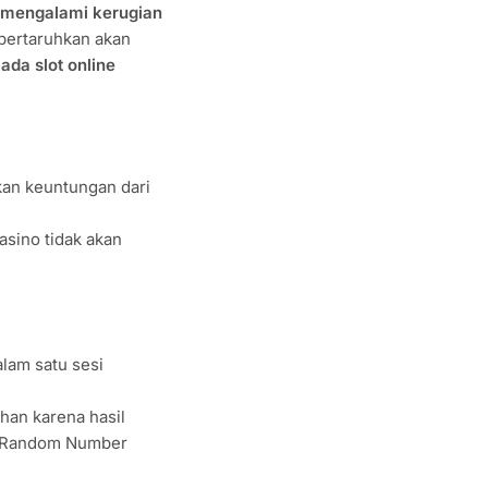
 mengalami kerugian
pertaruhkan akan
 ada slot online
kan keuntungan dari
kasino tidak akan
alam satu sesi
han karena hasil
 Random Number