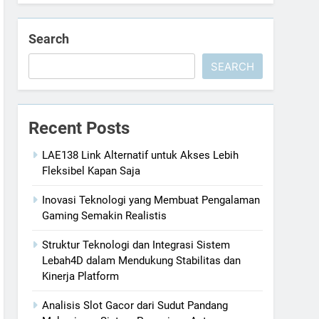
Search
SEARCH
Recent Posts
LAE138 Link Alternatif untuk Akses Lebih
Fleksibel Kapan Saja
Inovasi Teknologi yang Membuat Pengalaman
Gaming Semakin Realistis
Struktur Teknologi dan Integrasi Sistem
Lebah4D dalam Mendukung Stabilitas dan
Kinerja Platform
Analisis Slot Gacor dari Sudut Pandang