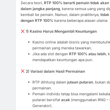
Secara teori,
RTP 100% berarti pemain tidak akan
dalam jangka panjang
, karena semua uang yang di
kembali ke pemain. Namun, dalam praktiknya,
tidak
dengan RTP 100%
karena beberapa alasan utama:
1) Kasino Harus Mengambil Keuntungan
Kasino online adalah bisnis yang membutuh
permainan yang mereka tawarkan.
Jika ada slot dengan
RTP 100% atau lebih
, 
mendapatkan keuntungan apa pun.
2) Variasi dalam Hasil Permainan
RTP dihitung dalam
jutaan putaran
, bukan d
permainan.
Pemain individu tetap bisa mengalami kekala
putaran bersifat
acak
(menggunakan RNG –
Generator).