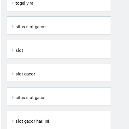
togel viral
situs slot gacor
slot
slot gacor
situs slot gacor
slot gacor hari ini