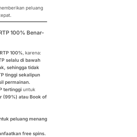
 memberikan peluang
tepat.
 RTP 100% Benar-
n RTP 100%
, karena:
P selalu di bawah
k, sehingga tidak
P tinggi sekalipun
sil permainan.
 tertinggi
untuk
 (99%) atau Book of
 untuk peluang menang
nfaatkan free spins.