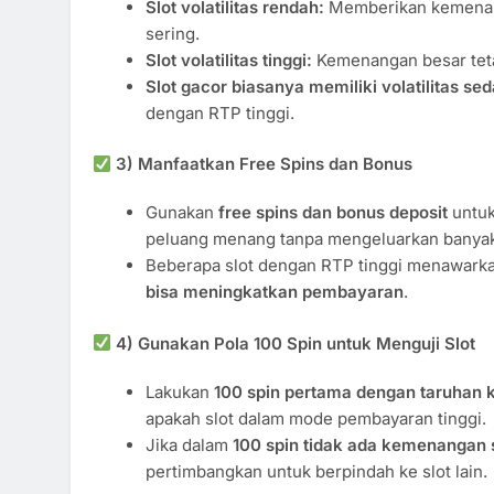
Slot volatilitas rendah:
Memberikan kemenang
sering.
Slot volatilitas tinggi:
Kemenangan besar teta
Slot gacor biasanya memiliki volatilitas sed
dengan RTP tinggi.
3) Manfaatkan Free Spins dan Bonus
Gunakan
free spins dan bonus deposit
untuk
peluang menang tanpa mengeluarkan banyak
Beberapa slot dengan RTP tinggi menawark
bisa meningkatkan pembayaran
.
4) Gunakan Pola 100 Spin untuk Menguji Slot
Lakukan
100 spin pertama dengan taruhan k
apakah slot dalam mode pembayaran tinggi.
Jika dalam
100 spin tidak ada kemenangan s
pertimbangkan untuk berpindah ke slot lain.