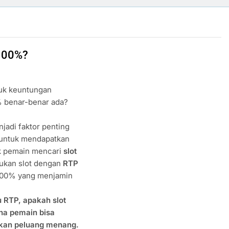
100%?
uk keuntungan
 benar-benar ada?
jadi faktor penting
 untuk mendapatkan
ak pemain mencari
slot
ukan slot dengan
RTP
 100% yang menjamin
u RTP, apakah slot
na pemain bisa
tkan peluang menang.