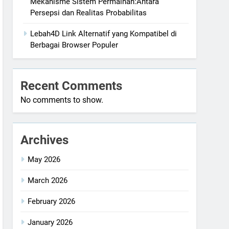
Mekanisme Sistem Permainan:Antara
Persepsi dan Realitas Probabilitas
Lebah4D Link Alternatif yang Kompatibel di
Berbagai Browser Populer
Recent Comments
No comments to show.
Archives
May 2026
March 2026
February 2026
January 2026