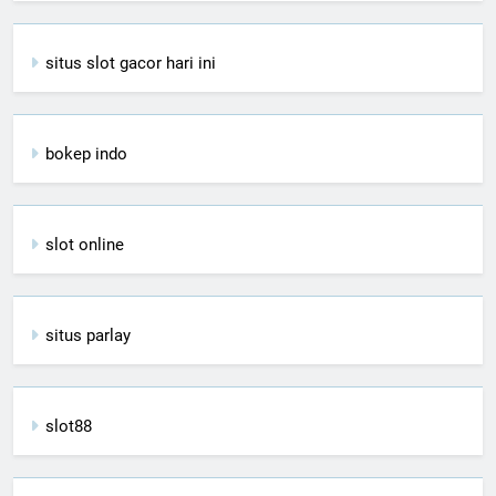
situs slot gacor hari ini
bokep indo
slot online
situs parlay
slot88