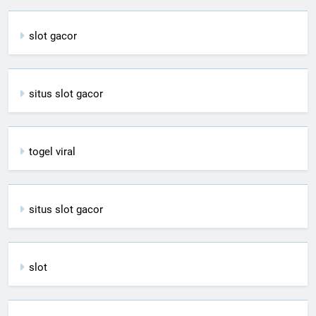
slot gacor
situs slot gacor
togel viral
situs slot gacor
slot