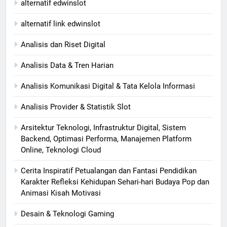
alternatif edwinslot
alternatif link edwinslot
Analisis dan Riset Digital
Analisis Data & Tren Harian
Analisis Komunikasi Digital & Tata Kelola Informasi
Analisis Provider & Statistik Slot
Arsitektur Teknologi, Infrastruktur Digital, Sistem
Backend, Optimasi Performa, Manajemen Platform
Online, Teknologi Cloud
Cerita Inspiratif Petualangan dan Fantasi Pendidikan
Karakter Refleksi Kehidupan Sehari-hari Budaya Pop dan
Animasi Kisah Motivasi
Desain & Teknologi Gaming