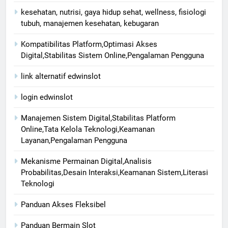
kesehatan, nutrisi, gaya hidup sehat, wellness, fisiologi
tubuh, manajemen kesehatan, kebugaran
Kompatibilitas Platform,Optimasi Akses
Digital,Stabilitas Sistem Online,Pengalaman Pengguna
link alternatif edwinslot
login edwinslot
Manajemen Sistem Digital,Stabilitas Platform
Online,Tata Kelola Teknologi,Keamanan
Layanan,Pengalaman Pengguna
Mekanisme Permainan Digital,Analisis
Probabilitas,Desain Interaksi,Keamanan Sistem,Literasi
Teknologi
Panduan Akses Fleksibel
Panduan Bermain Slot