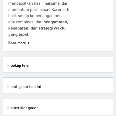
mendapatkan hasil maksimal dari
momentum permainan. Karena di
balik setiap kemenangan besar,
ada kombinasi dari
pengamatan,
kesabaran, dan strategi waktu
yang tepat
.
Read More
bokep tele
slot gacor hari ini
situs slot gacor