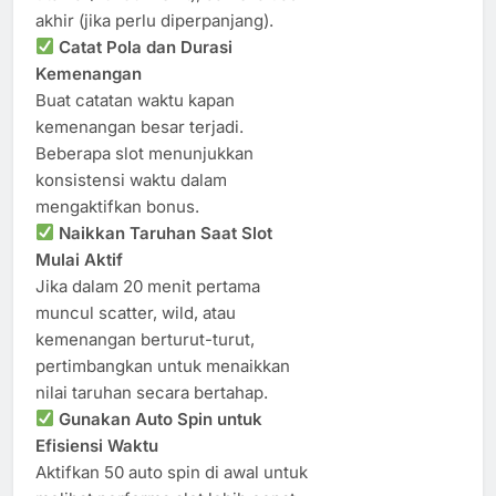
akhir (jika perlu diperpanjang).
Catat Pola dan Durasi
Kemenangan
Buat catatan waktu kapan
kemenangan besar terjadi.
Beberapa slot menunjukkan
konsistensi waktu dalam
mengaktifkan bonus.
Naikkan Taruhan Saat Slot
Mulai Aktif
Jika dalam 20 menit pertama
muncul scatter, wild, atau
kemenangan berturut-turut,
pertimbangkan untuk menaikkan
nilai taruhan secara bertahap.
Gunakan Auto Spin untuk
Efisiensi Waktu
Aktifkan 50 auto spin di awal untuk