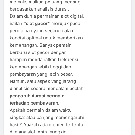
memaksimalkan peluang menang
berdasarkan analisis durasi.
Dalam dunia permainan slot digital,
istilah
“slot gacor”
merujuk pada
permainan yang sedang dalam
kondisi optimal untuk memberikan
kemenangan. Banyak pemain
berburu slot gacor dengan
harapan mendapatkan frekuensi
kemenangan lebih tinggi dan
pembayaran yang lebih besar.
Namun, satu aspek yang jarang
dianalisis secara mendalam adalah
pengaruh durasi bermain
terhadap pembayaran
.
Apakah bermain dalam waktu
singkat atau panjang memengaruhi
hasil? Apakah ada momen tertentu
di mana slot lebih mungkin