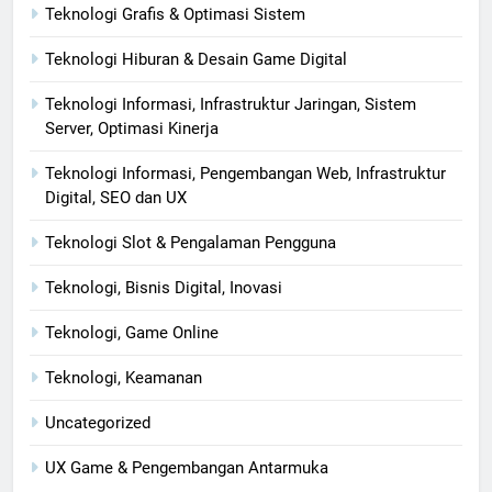
Teknologi Grafis & Optimasi Sistem
Teknologi Hiburan & Desain Game Digital
Teknologi Informasi, Infrastruktur Jaringan, Sistem
Server, Optimasi Kinerja
Teknologi Informasi, Pengembangan Web, Infrastruktur
Digital, SEO dan UX
Teknologi Slot & Pengalaman Pengguna
Teknologi, Bisnis Digital, Inovasi
Teknologi, Game Online
Teknologi, Keamanan
Uncategorized
UX Game & Pengembangan Antarmuka