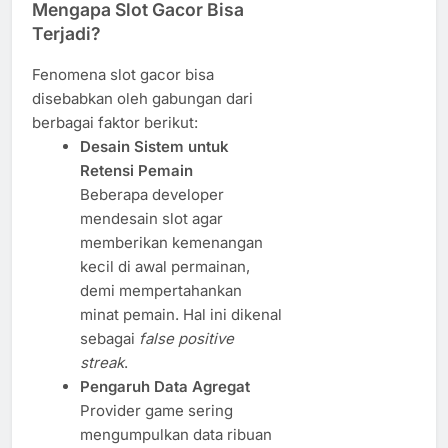
Mengapa Slot Gacor Bisa
Terjadi?
Fenomena slot gacor bisa
disebabkan oleh gabungan dari
berbagai faktor berikut:
Desain Sistem untuk
Retensi Pemain
Beberapa developer
mendesain slot agar
memberikan kemenangan
kecil di awal permainan,
demi mempertahankan
minat pemain. Hal ini dikenal
sebagai
false positive
streak
.
Pengaruh Data Agregat
Provider game sering
mengumpulkan data ribuan