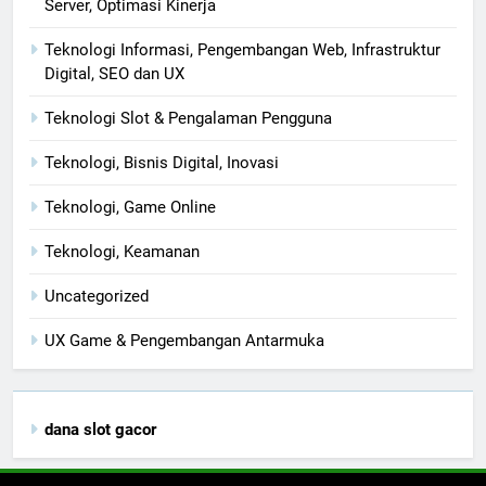
Server, Optimasi Kinerja
Teknologi Informasi, Pengembangan Web, Infrastruktur
Digital, SEO dan UX
Teknologi Slot & Pengalaman Pengguna
Teknologi, Bisnis Digital, Inovasi
Teknologi, Game Online
Teknologi, Keamanan
Uncategorized
UX Game & Pengembangan Antarmuka
dana slot gacor