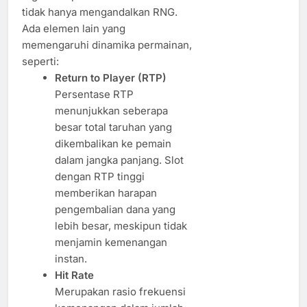
tidak hanya mengandalkan RNG.
Ada elemen lain yang
memengaruhi dinamika permainan,
seperti:
Return to Player (RTP)
Persentase RTP
menunjukkan seberapa
besar total taruhan yang
dikembalikan ke pemain
dalam jangka panjang. Slot
dengan RTP tinggi
memberikan harapan
pengembalian dana yang
lebih besar, meskipun tidak
menjamin kemenangan
instan.
Hit Rate
Merupakan rasio frekuensi