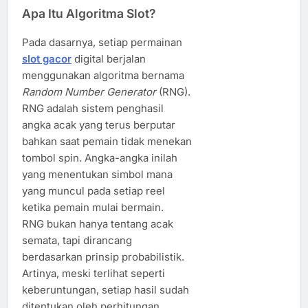
Apa Itu Algoritma Slot?
Pada dasarnya, setiap permainan
slot gacor
digital berjalan
menggunakan algoritma bernama
Random Number Generator
(RNG).
RNG adalah sistem penghasil
angka acak yang terus berputar
bahkan saat pemain tidak menekan
tombol spin. Angka-angka inilah
yang menentukan simbol mana
yang muncul pada setiap reel
ketika pemain mulai bermain.
RNG bukan hanya tentang acak
semata, tapi dirancang
berdasarkan prinsip probabilistik.
Artinya, meski terlihat seperti
keberuntungan, setiap hasil sudah
ditentukan oleh perhitungan