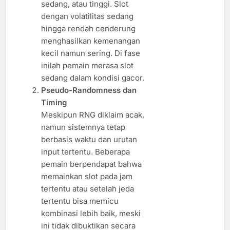
sedang, atau tinggi. Slot
dengan volatilitas sedang
hingga rendah cenderung
menghasilkan kemenangan
kecil namun sering. Di fase
inilah pemain merasa slot
sedang dalam kondisi gacor.
Pseudo-Randomness dan
Timing
Meskipun RNG diklaim acak,
namun sistemnya tetap
berbasis waktu dan urutan
input tertentu. Beberapa
pemain berpendapat bahwa
memainkan slot pada jam
tertentu atau setelah jeda
tertentu bisa memicu
kombinasi lebih baik, meski
ini tidak dibuktikan secara