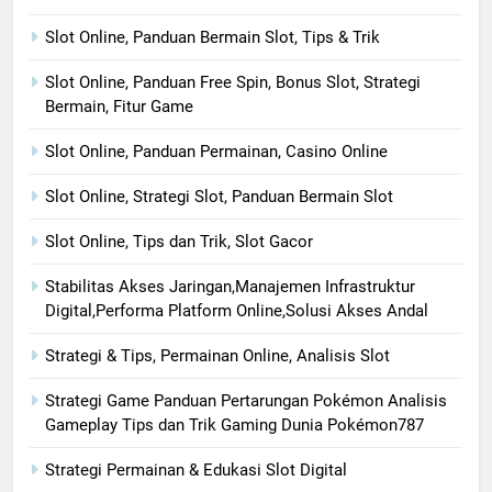
Slot Online, Panduan Bermain Slot, Tips & Trik
Slot Online, Panduan Free Spin, Bonus Slot, Strategi
Bermain, Fitur Game
Slot Online, Panduan Permainan, Casino Online
Slot Online, Strategi Slot, Panduan Bermain Slot
Slot Online, Tips dan Trik, Slot Gacor
Stabilitas Akses Jaringan,Manajemen Infrastruktur
Digital,Performa Platform Online,Solusi Akses Andal
Strategi & Tips, Permainan Online, Analisis Slot
Strategi Game Panduan Pertarungan Pokémon Analisis
Gameplay Tips dan Trik Gaming Dunia Pokémon787
Strategi Permainan & Edukasi Slot Digital