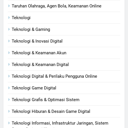
Taruhan Olahraga, Agen Bola, Keamanan Online
Teknologi
Teknologi & Gaming
Teknologi & Inovasi Digital
Teknologi & Keamanan Akun
Teknologi & Keamanan Digital
Teknologi Digital & Perilaku Pengguna Online
Teknologi Game Digital
Teknologi Grafis & Optimasi Sistem
Teknologi Hiburan & Desain Game Digital
Teknologi Informasi, Infrastruktur Jaringan, Sistem