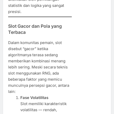
statistik dan logika yang sangat
presisi.
Slot Gacor dan Pola yang
Terbaca
Dalam komunitas pemain, slot
disebut “gacor” ketika
algoritmanya terasa sedang
memberikan kombinasi menang
lebih sering. Meski secara teknis
slot menggunakan RNG, ada
beberapa faktor yang memicu
munculnya persepsi gacor, antara
lain:
Fase Volatilitas
Slot memiliki karakteristik
volatilitas — rendah,