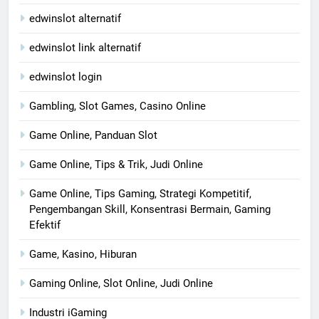
edwinslot alternatif
edwinslot link alternatif
edwinslot login
Gambling, Slot Games, Casino Online
Game Online, Panduan Slot
Game Online, Tips & Trik, Judi Online
Game Online, Tips Gaming, Strategi Kompetitif,
Pengembangan Skill, Konsentrasi Bermain, Gaming
Efektif
Game, Kasino, Hiburan
Gaming Online, Slot Online, Judi Online
Industri iGaming