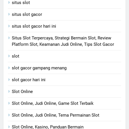
situs slot
situs slot gacor
situs slot gacor hari ini
Situs Slot Terpercaya, Strategi Bermain Slot, Review
Platform Slot, Keamanan Judi Online, Tips Slot Gacor
slot
slot gacor gampang menang
slot gacor hari ini
Slot Online
Slot Online, Judi Online, Game Slot Terbaik
Slot Online, Judi Online, Tema Permainan Slot
Slot Online, Kasino, Panduan Bermain