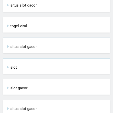
situs slot gacor
togel viral
situs slot gacor
slot
slot gacor
situs slot gacor