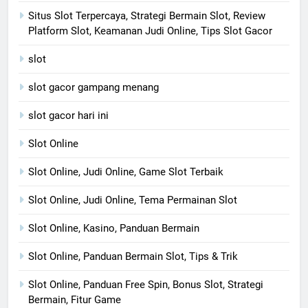
Situs Slot Terpercaya, Strategi Bermain Slot, Review
Platform Slot, Keamanan Judi Online, Tips Slot Gacor
slot
slot gacor gampang menang
slot gacor hari ini
Slot Online
Slot Online, Judi Online, Game Slot Terbaik
Slot Online, Judi Online, Tema Permainan Slot
Slot Online, Kasino, Panduan Bermain
Slot Online, Panduan Bermain Slot, Tips & Trik
Slot Online, Panduan Free Spin, Bonus Slot, Strategi
Bermain, Fitur Game