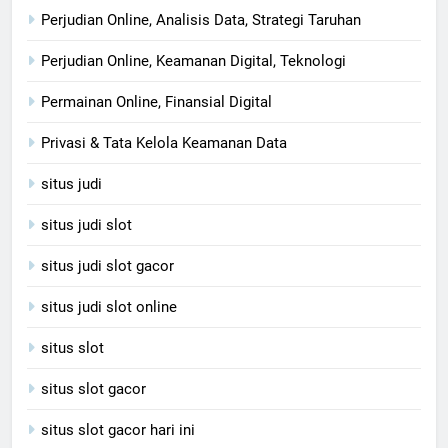
Perjudian Online, Analisis Data, Strategi Taruhan
Perjudian Online, Keamanan Digital, Teknologi
Permainan Online, Finansial Digital
Privasi & Tata Kelola Keamanan Data
situs judi
situs judi slot
situs judi slot gacor
situs judi slot online
situs slot
situs slot gacor
situs slot gacor hari ini