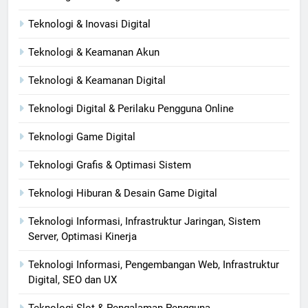
Teknologi & Inovasi Digital
Teknologi & Keamanan Akun
Teknologi & Keamanan Digital
Teknologi Digital & Perilaku Pengguna Online
Teknologi Game Digital
Teknologi Grafis & Optimasi Sistem
Teknologi Hiburan & Desain Game Digital
Teknologi Informasi, Infrastruktur Jaringan, Sistem
Server, Optimasi Kinerja
Teknologi Informasi, Pengembangan Web, Infrastruktur
Digital, SEO dan UX
Teknologi Slot & Pengalaman Pengguna