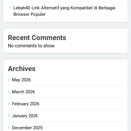
Lebah4D Link Alternatif yang Kompatibel di Berbagai
Browser Populer
Recent Comments
No comments to show.
Archives
May 2026
March 2026
February 2026
January 2026
December 2025