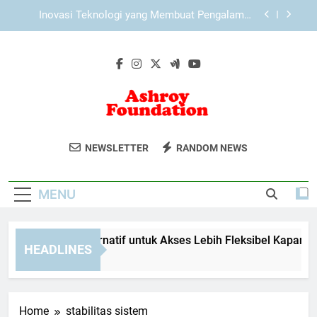
Skip
Struktur Teknologi dan Integrasi Sistem Lebah4D
to
dalam Mendukung Stabilitas dan Kinerja Platform
content
Analisis Slot Gacor dari Sudut Pandang
Mekanisme Sistem Permainan:Antara Persepsi
dan Realitas Probabilitas
LAE138 Link Alternatif untuk Akses Lebih
Fleksibel Kapan Saja
Inovasi Teknologi yang Membuat Pengalaman
Gaming Semakin Realistis
Ashroy
Dukung Proyek Kemanusiaan Dari
Struktur Teknologi dan Integrasi Sistem Lebah4D
NEWSLETTER
RANDOM NEWS
dalam Mendukung Stabilitas dan Kinerja Platform
Foundation
Ashroy Foundation.
Analisis Slot Gacor dari Sudut Pandang
Mekanisme Sistem Permainan:Antara Persepsi
MENU
dan Realitas Probabilitas
AE138 Link Alternatif untuk Akses Lebih Fleksibel Kapan Saja
HEADLINES
 Months Ago
Home
stabilitas sistem