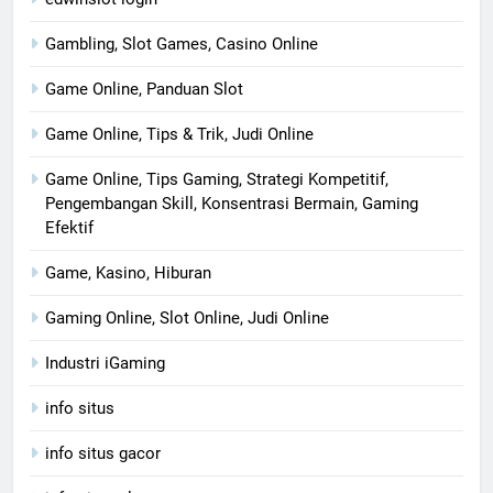
Gambling, Slot Games, Casino Online
Game Online, Panduan Slot
Game Online, Tips & Trik, Judi Online
Game Online, Tips Gaming, Strategi Kompetitif,
Pengembangan Skill, Konsentrasi Bermain, Gaming
Efektif
Game, Kasino, Hiburan
Gaming Online, Slot Online, Judi Online
Industri iGaming
info situs
info situs gacor