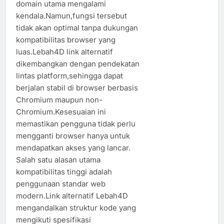
domain utama mengalami
kendala.Namun,fungsi tersebut
tidak akan optimal tanpa dukungan
kompatibilitas browser yang
luas.Lebah4D link alternatif
dikembangkan dengan pendekatan
lintas platform,sehingga dapat
berjalan stabil di browser berbasis
Chromium maupun non-
Chromium.Kesesuaian ini
memastikan pengguna tidak perlu
mengganti browser hanya untuk
mendapatkan akses yang lancar.
Salah satu alasan utama
kompatibilitas tinggi adalah
penggunaan standar web
modern.Link alternatif Lebah4D
mengandalkan struktur kode yang
mengikuti spesifikasi