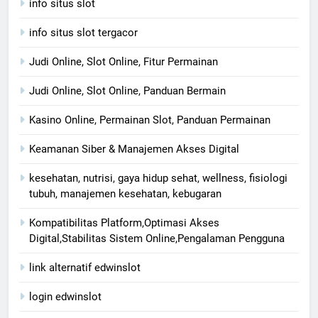
info situs slot
info situs slot tergacor
Judi Online, Slot Online, Fitur Permainan
Judi Online, Slot Online, Panduan Bermain
Kasino Online, Permainan Slot, Panduan Permainan
Keamanan Siber & Manajemen Akses Digital
kesehatan, nutrisi, gaya hidup sehat, wellness, fisiologi
tubuh, manajemen kesehatan, kebugaran
Kompatibilitas Platform,Optimasi Akses
Digital,Stabilitas Sistem Online,Pengalaman Pengguna
link alternatif edwinslot
login edwinslot