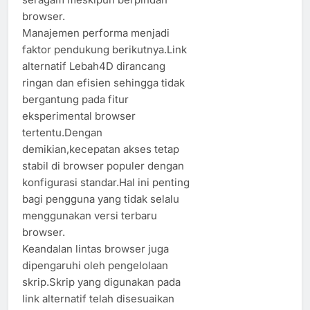
browser.
Manajemen performa menjadi
faktor pendukung berikutnya.Link
alternatif Lebah4D dirancang
ringan dan efisien sehingga tidak
bergantung pada fitur
eksperimental browser
tertentu.Dengan
demikian,kecepatan akses tetap
stabil di browser populer dengan
konfigurasi standar.Hal ini penting
bagi pengguna yang tidak selalu
menggunakan versi terbaru
browser.
Keandalan lintas browser juga
dipengaruhi oleh pengelolaan
skrip.Skrip yang digunakan pada
link alternatif telah disesuaikan