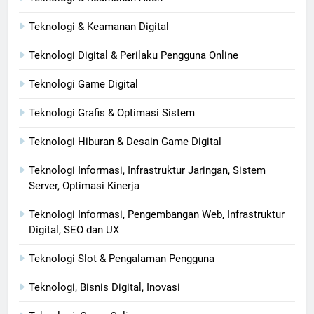
Teknologi & Keamanan Digital
Teknologi Digital & Perilaku Pengguna Online
Teknologi Game Digital
Teknologi Grafis & Optimasi Sistem
Teknologi Hiburan & Desain Game Digital
Teknologi Informasi, Infrastruktur Jaringan, Sistem
Server, Optimasi Kinerja
Teknologi Informasi, Pengembangan Web, Infrastruktur
Digital, SEO dan UX
Teknologi Slot & Pengalaman Pengguna
Teknologi, Bisnis Digital, Inovasi