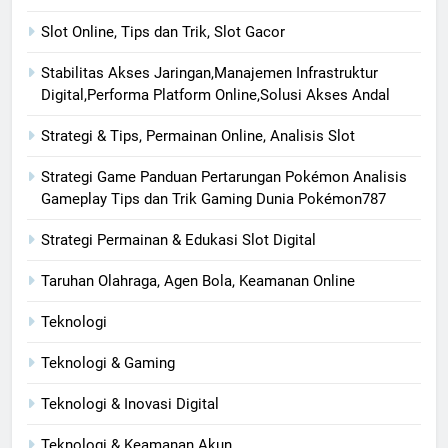
Slot Online, Tips dan Trik, Slot Gacor
Stabilitas Akses Jaringan,Manajemen Infrastruktur
Digital,Performa Platform Online,Solusi Akses Andal
Strategi & Tips, Permainan Online, Analisis Slot
Strategi Game Panduan Pertarungan Pokémon Analisis
Gameplay Tips dan Trik Gaming Dunia Pokémon787
Strategi Permainan & Edukasi Slot Digital
Taruhan Olahraga, Agen Bola, Keamanan Online
Teknologi
Teknologi & Gaming
Teknologi & Inovasi Digital
Teknologi & Keamanan Akun