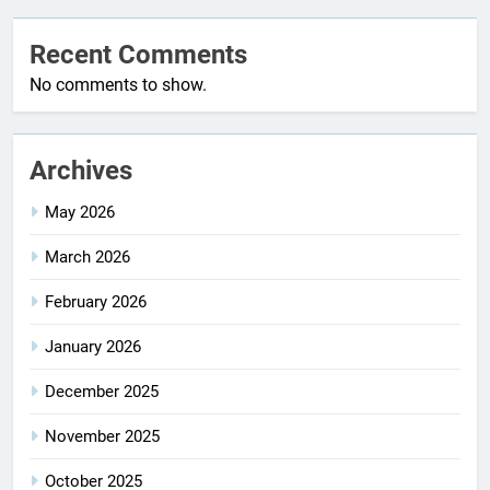
Recent Comments
No comments to show.
Archives
May 2026
March 2026
February 2026
January 2026
December 2025
November 2025
October 2025