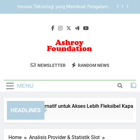
Skip
Struktur Teknologi dan Integrasi Sistem Lebah4D
to
dalam Mendukung Stabilitas dan Kinerja Platform
content
Analisis Slot Gacor dari Sudut Pandang
Mekanisme Sistem Permainan:Antara Persepsi
dan Realitas Probabilitas
LAE138 Link Alternatif untuk Akses Lebih
Fleksibel Kapan Saja
Inovasi Teknologi yang Membuat Pengalaman
Gaming Semakin Realistis
Ashroy
Dukung Proyek Kemanusiaan Dari
Struktur Teknologi dan Integrasi Sistem Lebah4D
NEWSLETTER
RANDOM NEWS
dalam Mendukung Stabilitas dan Kinerja Platform
Foundation
Ashroy Foundation.
Analisis Slot Gacor dari Sudut Pandang
Mekanisme Sistem Permainan:Antara Persepsi
MENU
dan Realitas Probabilitas
LAE138 Link Alternatif untuk Akses Lebih Fleksibel Kapan Saja
HEADLINES
3 Months Ago
Home
Analisis Provider & Statistik Slot