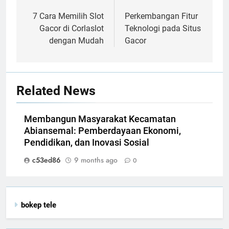
navigation
7 Cara Memilih Slot
Perkembangan Fitur
Gacor di Corlaslot
Teknologi pada Situs
dengan Mudah
Gacor
Related News
Membangun Masyarakat Kecamatan
Abiansemal: Pemberdayaan Ekonomi,
Pendidikan, dan Inovasi Sosial
c53ed86
9 months ago
0
bokep tele