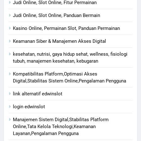
Judi Online, Slot Online, Fitur Permainan
Judi Online, Slot Online, Panduan Bermain
Kasino Online, Permainan Slot, Panduan Permainan
Keamanan Siber & Manajemen Akses Digital
kesehatan, nutrisi, gaya hidup sehat, wellness, fisiologi
tubuh, manajemen kesehatan, kebugaran
Kompatibilitas Platform,Optimasi Akses
Digital,Stabilitas Sistem Online,Pengalaman Pengguna
link alternatif edwinslot
login edwinslot
Manajemen Sistem Digital,Stabilitas Platform
Online,Tata Kelola Teknologi,Keamanan
Layanan,Pengalaman Pengguna