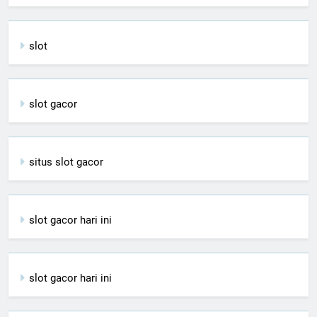
slot
slot gacor
situs slot gacor
slot gacor hari ini
slot gacor hari ini