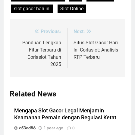
slot gacor hari ini
Slot Online
Previous:
Next:
Post
navigation
Panduan Lengkap
Situs Slot Gacor Hari
Fitur Terbaru di
Ini Corlaslot: Analisis
Corlaslot Tahun
RTP Terbaru
2025
Related News
Mengapa Slot Gacor Legal Menjamin
Keamanan Pemain dengan Regulasi Ketat
c53ed86
1 year ago
0