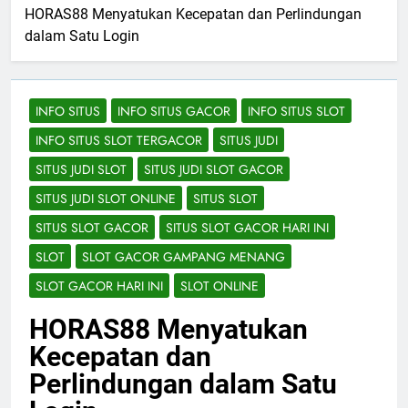
HORAS88 Menyatukan Kecepatan dan Perlindungan
dalam Satu Login
INFO SITUS
INFO SITUS GACOR
INFO SITUS SLOT
INFO SITUS SLOT TERGACOR
SITUS JUDI
SITUS JUDI SLOT
SITUS JUDI SLOT GACOR
SITUS JUDI SLOT ONLINE
SITUS SLOT
SITUS SLOT GACOR
SITUS SLOT GACOR HARI INI
SLOT
SLOT GACOR GAMPANG MENANG
SLOT GACOR HARI INI
SLOT ONLINE
HORAS88 Menyatukan
Kecepatan dan
Perlindungan dalam Satu