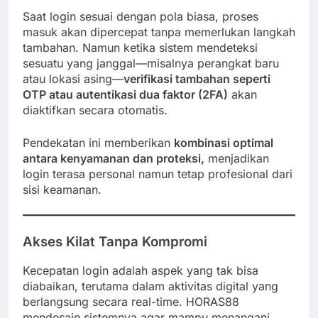
Saat login sesuai dengan pola biasa, proses
masuk akan dipercepat tanpa memerlukan langkah
tambahan. Namun ketika sistem mendeteksi
sesuatu yang janggal—misalnya perangkat baru
atau lokasi asing—
verifikasi tambahan seperti
OTP atau autentikasi dua faktor (2FA)
akan
diaktifkan secara otomatis.
Pendekatan ini memberikan
kombinasi optimal
antara kenyamanan dan proteksi,
menjadikan
login terasa personal namun tetap profesional dari
sisi keamanan.
Akses Kilat Tanpa Kompromi
Kecepatan login adalah aspek yang tak bisa
diabaikan, terutama dalam aktivitas digital yang
berlangsung secara real-time. HORAS88
mendesain sistemnya agar mampu menangani