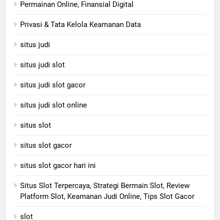
Permainan Online, Finansial Digital
Privasi & Tata Kelola Keamanan Data
situs judi
situs judi slot
situs judi slot gacor
situs judi slot online
situs slot
situs slot gacor
situs slot gacor hari ini
Situs Slot Terpercaya, Strategi Bermain Slot, Review
Platform Slot, Keamanan Judi Online, Tips Slot Gacor
slot