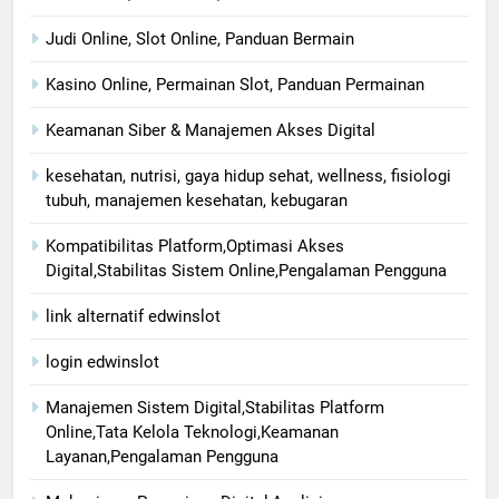
Judi Online, Slot Online, Panduan Bermain
Kasino Online, Permainan Slot, Panduan Permainan
Keamanan Siber & Manajemen Akses Digital
kesehatan, nutrisi, gaya hidup sehat, wellness, fisiologi
tubuh, manajemen kesehatan, kebugaran
Kompatibilitas Platform,Optimasi Akses
Digital,Stabilitas Sistem Online,Pengalaman Pengguna
link alternatif edwinslot
login edwinslot
Manajemen Sistem Digital,Stabilitas Platform
Online,Tata Kelola Teknologi,Keamanan
Layanan,Pengalaman Pengguna