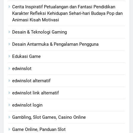
Cerita Inspiratif Petualangan dan Fantasi Pendidikan
Karakter Refleksi Kehidupan Sehari-hari Budaya Pop dan
Animasi Kisah Motivasi
Desain & Teknologi Gaming
Desain Antarmuka & Pengalaman Pengguna
Edukasi Game
edwinslot
edwinslot alternatif
edwinslot link alternatif
edwinslot login
Gambling, Slot Games, Casino Online
Game Online, Panduan Slot