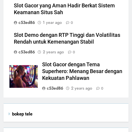
Slot Gacor yang Aman Hadir Berkat Sistem
Keamanan Situs Sah
c53ed86
1 year ago
0
Slot Demo dengan RTP Tinggi dan Volatilitas
Rendah untuk Kemenangan Stabil
c53ed86
2 years ago
0
Slot Gacor dengan Tema
Superhero: Menang Besar dengan
Kekuatan Pahlawan
c53ed86
2 years ago
0
bokep tele