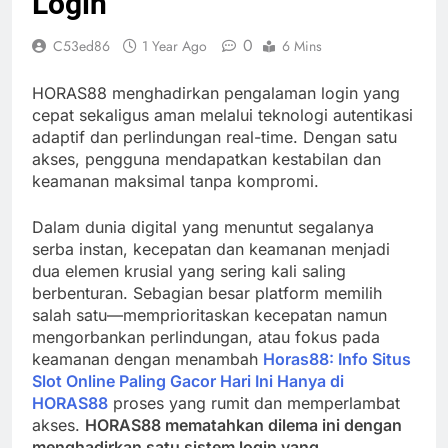
Login
0
C53ed86
1 Year Ago
6 Mins
HORAS88 menghadirkan pengalaman login yang
cepat sekaligus aman melalui teknologi autentikasi
adaptif dan perlindungan real-time. Dengan satu
akses, pengguna mendapatkan kestabilan dan
keamanan maksimal tanpa kompromi.
Dalam dunia digital yang menuntut segalanya
serba instan, kecepatan dan keamanan menjadi
dua elemen krusial yang sering kali saling
berbenturan. Sebagian besar platform memilih
salah satu—memprioritaskan kecepatan namun
mengorbankan perlindungan, atau fokus pada
keamanan dengan menambah
Horas88: Info Situs
Slot Online Paling Gacor Hari Ini Hanya di
HORAS88
proses yang rumit dan memperlambat
akses.
HORAS88 mematahkan dilema ini dengan
menghadirkan satu sistem login yang