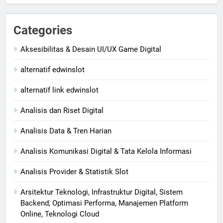
Categories
Aksesibilitas & Desain UI/UX Game Digital
alternatif edwinslot
alternatif link edwinslot
Analisis dan Riset Digital
Analisis Data & Tren Harian
Analisis Komunikasi Digital & Tata Kelola Informasi
Analisis Provider & Statistik Slot
Arsitektur Teknologi, Infrastruktur Digital, Sistem
Backend, Optimasi Performa, Manajemen Platform
Online, Teknologi Cloud