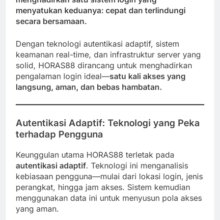
menyatukan keduanya: cepat dan terlindungi
secara bersamaan.
Dengan teknologi autentikasi adaptif, sistem
keamanan real-time, dan infrastruktur server yang
solid, HORAS88 dirancang untuk menghadirkan
pengalaman login ideal—
satu kali akses yang
langsung, aman, dan bebas hambatan.
Autentikasi Adaptif: Teknologi yang Peka
terhadap Pengguna
Keunggulan utama HORAS88 terletak pada
autentikasi adaptif
. Teknologi ini menganalisis
kebiasaan pengguna—mulai dari lokasi login, jenis
perangkat, hingga jam akses. Sistem kemudian
menggunakan data ini untuk menyusun pola akses
yang aman.