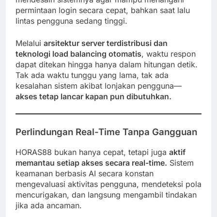
permintaan login secara cepat, bahkan saat lalu
lintas pengguna sedang tinggi.
Melalui
arsitektur server terdistribusi dan
teknologi load balancing otomatis
, waktu respon
dapat ditekan hingga hanya dalam hitungan detik.
Tak ada waktu tunggu yang lama, tak ada
kesalahan sistem akibat lonjakan pengguna—
akses tetap lancar kapan pun dibutuhkan.
Perlindungan Real-Time Tanpa Gangguan
HORAS88 bukan hanya cepat, tetapi juga
aktif
memantau setiap akses secara real-time.
Sistem
keamanan berbasis AI secara konstan
mengevaluasi aktivitas pengguna, mendeteksi pola
mencurigakan, dan langsung mengambil tindakan
jika ada ancaman.