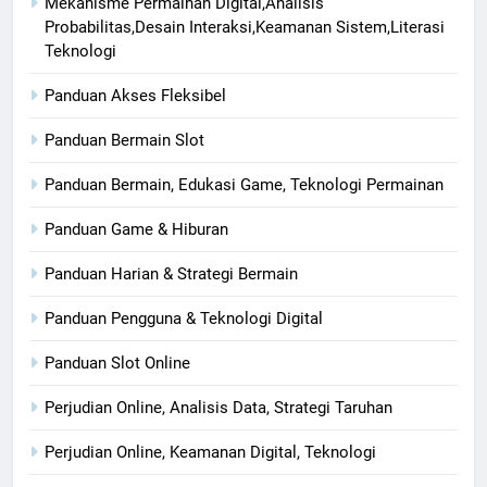
Mekanisme Permainan Digital,Analisis
Probabilitas,Desain Interaksi,Keamanan Sistem,Literasi
Teknologi
Panduan Akses Fleksibel
Panduan Bermain Slot
Panduan Bermain, Edukasi Game, Teknologi Permainan
Panduan Game & Hiburan
Panduan Harian & Strategi Bermain
Panduan Pengguna & Teknologi Digital
Panduan Slot Online
Perjudian Online, Analisis Data, Strategi Taruhan
Perjudian Online, Keamanan Digital, Teknologi