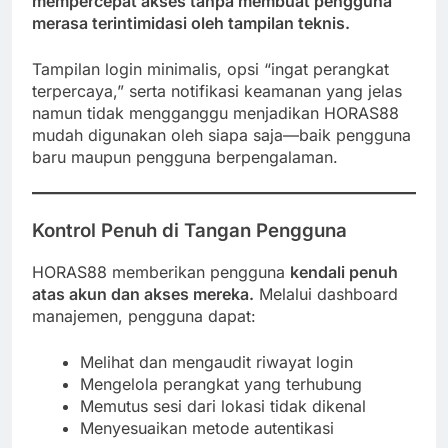
mempercepat akses tanpa membuat pengguna
merasa terintimidasi oleh tampilan teknis.
Tampilan login minimalis, opsi “ingat perangkat
terpercaya,” serta notifikasi keamanan yang jelas
namun tidak mengganggu menjadikan HORAS88
mudah digunakan oleh siapa saja—baik pengguna
baru maupun pengguna berpengalaman.
Kontrol Penuh di Tangan Pengguna
HORAS88 memberikan pengguna
kendali penuh
atas akun dan akses mereka.
Melalui dashboard
manajemen, pengguna dapat:
Melihat dan mengaudit riwayat login
Mengelola perangkat yang terhubung
Memutus sesi dari lokasi tidak dikenal
Menyesuaikan metode autentikasi