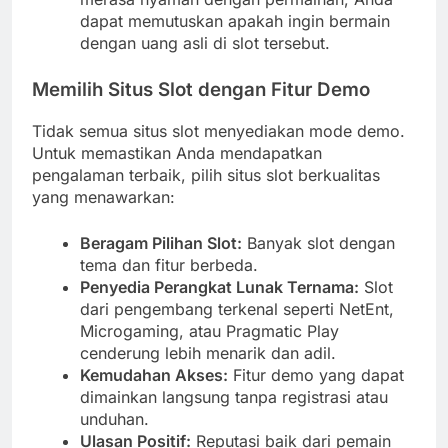
dapat memutuskan apakah ingin bermain
dengan uang asli di slot tersebut.
Memilih Situs Slot dengan Fitur Demo
Tidak semua situs slot menyediakan mode demo.
Untuk memastikan Anda mendapatkan
pengalaman terbaik, pilih situs slot berkualitas
yang menawarkan:
Beragam Pilihan Slot:
Banyak slot dengan
tema dan fitur berbeda.
Penyedia Perangkat Lunak Ternama:
Slot
dari pengembang terkenal seperti NetEnt,
Microgaming, atau Pragmatic Play
cenderung lebih menarik dan adil.
Kemudahan Akses:
Fitur demo yang dapat
dimainkan langsung tanpa registrasi atau
unduhan.
Ulasan Positif:
Reputasi baik dari pemain