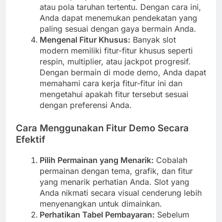
atau pola taruhan tertentu. Dengan cara ini,
Anda dapat menemukan pendekatan yang
paling sesuai dengan gaya bermain Anda.
Mengenal Fitur Khusus:
Banyak slot
modern memiliki fitur-fitur khusus seperti
respin, multiplier, atau jackpot progresif.
Dengan bermain di mode demo, Anda dapat
memahami cara kerja fitur-fitur ini dan
mengetahui apakah fitur tersebut sesuai
dengan preferensi Anda.
Cara Menggunakan Fitur Demo Secara
Efektif
Pilih Permainan yang Menarik:
Cobalah
permainan dengan tema, grafik, dan fitur
yang menarik perhatian Anda. Slot yang
Anda nikmati secara visual cenderung lebih
menyenangkan untuk dimainkan.
Perhatikan Tabel Pembayaran:
Sebelum