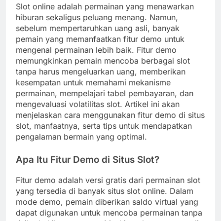
Slot online adalah permainan yang menawarkan
hiburan sekaligus peluang menang. Namun,
sebelum mempertaruhkan uang asli, banyak
pemain yang memanfaatkan fitur demo untuk
mengenal permainan lebih baik. Fitur demo
memungkinkan pemain mencoba berbagai slot
tanpa harus mengeluarkan uang, memberikan
kesempatan untuk memahami mekanisme
permainan, mempelajari tabel pembayaran, dan
mengevaluasi volatilitas slot. Artikel ini akan
menjelaskan cara menggunakan fitur demo di situs
slot, manfaatnya, serta tips untuk mendapatkan
pengalaman bermain yang optimal.
Apa Itu Fitur Demo di Situs Slot?
Fitur demo adalah versi gratis dari permainan slot
yang tersedia di banyak situs slot online. Dalam
mode demo, pemain diberikan saldo virtual yang
dapat digunakan untuk mencoba permainan tanpa