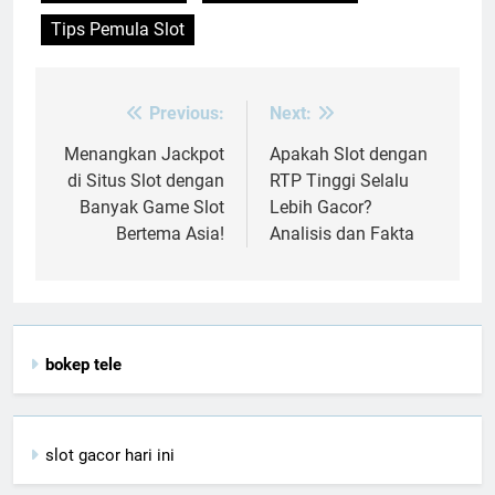
Tips Pemula Slot
Previous:
Next:
Post
navigation
Menangkan Jackpot
Apakah Slot dengan
di Situs Slot dengan
RTP Tinggi Selalu
Banyak Game Slot
Lebih Gacor?
Bertema Asia!
Analisis dan Fakta
bokep tele
slot gacor hari ini