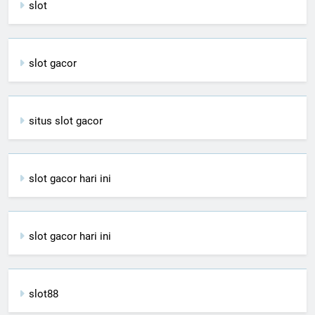
slot
slot gacor
situs slot gacor
slot gacor hari ini
slot gacor hari ini
slot88