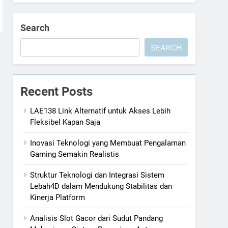
Search
SEARCH
Recent Posts
LAE138 Link Alternatif untuk Akses Lebih
Fleksibel Kapan Saja
Inovasi Teknologi yang Membuat Pengalaman
Gaming Semakin Realistis
Struktur Teknologi dan Integrasi Sistem
Lebah4D dalam Mendukung Stabilitas dan
Kinerja Platform
Analisis Slot Gacor dari Sudut Pandang