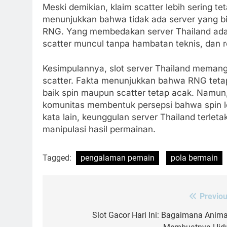
Meski demikian, klaim scatter lebih sering teta
menunjukkan bahwa tidak ada server yang bi
RNG. Yang membedakan server Thailand adala
scatter muncul tanpa hambatan teknis, dan r
Kesimpulannya, slot server Thailand memang 
scatter. Fakta menunjukkan bahwa RNG teta
baik spin maupun scatter tetap acak. Namun, s
komunitas membentuk persepsi bahwa spin leb
kata lain, keunggulan server Thailand terlet
manipulasi hasil permainan.
Tagged:
pengalaman pemain
pola bermain
Previou
Post
navigation
Slot Gacor Hari Ini: Bagaimana Anima