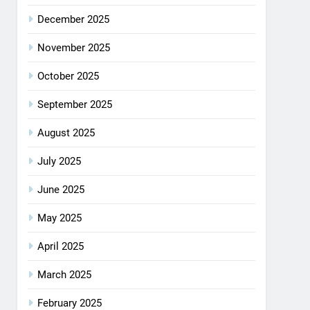
December 2025
November 2025
October 2025
September 2025
August 2025
July 2025
June 2025
May 2025
April 2025
March 2025
February 2025