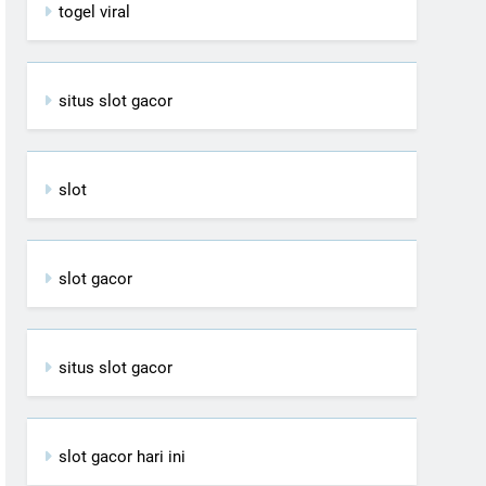
togel viral
situs slot gacor
slot
slot gacor
situs slot gacor
slot gacor hari ini