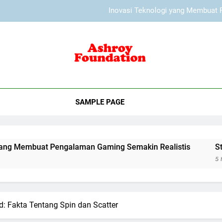
Inovasi Teknologi yang Membuat 
Struktur Teknologi dan Integrasi Sistem Lebah4D dalam Mend
Analisis Slot Gacor dari Sudut Pandang Mekanisme Sistem P
roy Foundation
LAE138 Link Alternatif 
oyek Kemanusiaan Dari Ashroy Foundation.
Inovasi Teknologi yang Membuat 
SAMPLE PAGE
Struktur Teknologi dan Integrasi Sistem Lebah4D dalam Mend
Analisis Slot Gacor dari Sudut Pandang Mekanisme Sistem P
t Pengalaman Gaming Semakin Realistis
Struktur Tekn
5 Months Ago
nd: Fakta Tentang Spin dan Scatter