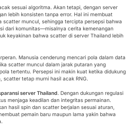
 acak sesuai algoritma. Akan tetapi, dengan server
gan lebih konsisten tanpa error. Hal ini membuat
scatter muncul, sehingga tercipta persepsi bahwa
arasi dari komunitas—misalnya cerita kemenangan
 keyakinan bahwa scatter di server Thailand lebih
rperan. Manusia cenderung mencari pola dalam data
tika scatter muncul dalam jarak putaran yang
la tertentu. Persepsi ini makin kuat ketika didukung
m, scatter tetap murni hasil acak RNG.
sparansi server Thailand
. Dengan dukungan regulasi
okus menjaga keadilan dan integritas permainan.
n hasil spin dan scatter berjalan sesuai aturan,
g membuat pemain baru maupun lama yakin bahwa
a.