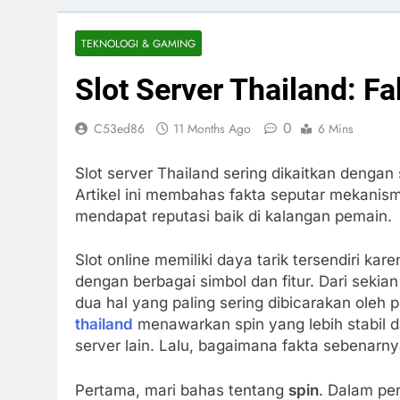
TEKNOLOGI & GAMING
Slot Server Thailand: F
0
C53ed86
11 Months Ago
6 Mins
Slot server Thailand sering dikaitkan dengan 
Artikel ini membahas fakta seputar mekanism
mendapat reputasi baik di kalangan pemain.
Slot online memiliki daya tarik tersendiri 
dengan berbagai simbol dan fitur. Dari seki
dua hal yang paling sering dibicarakan ole
thailand
menawarkan spin yang lebih stabil d
server lain. Lalu, bagaimana fakta sebenarnya
Pertama, mari bahas tentang
spin
. Dalam per