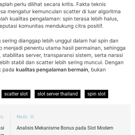
plah perlu dilihat secara kritis. Fakta teknis
sa mengatur kemunculan scatter di luar algoritma
h kualitas pengalaman: spin terasa lebih halus,
eputasi komunitas mendukung citra positif.
sering dianggap lebih unggul dalam hal spin dan
p menjadi penentu utama hasil permainan, sehingga
tabilitas server, transparansi sistem, serta narasi
ih stabil dan scatter lebih sering muncul. Dengan
ak pada
kualitas pengalaman bermain
, bukan
scatter slot
slot server thailand
spin slot
s:
Next:
si
Analisis Mekanisme Bonus pada Slot Modern