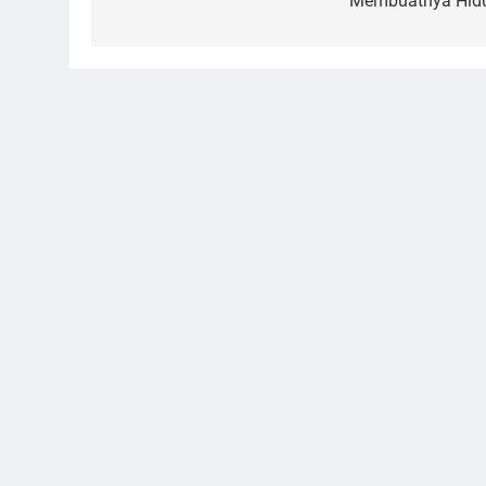
Membuatnya Hid